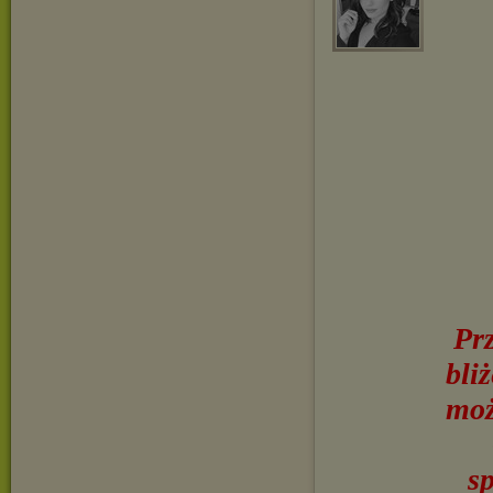
Pr
bli
moż
s