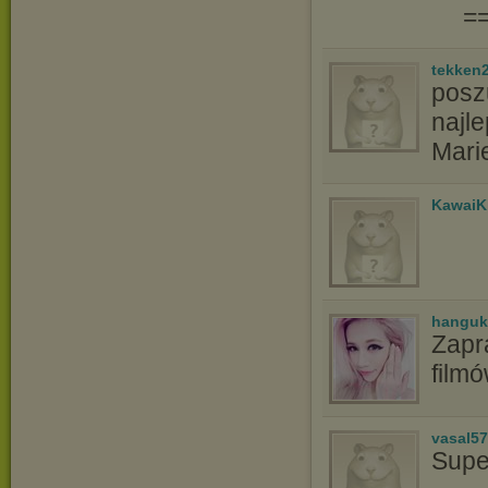
=
tekken
poszu
najle
Mari
KawaiK
hanguk
Zapr
film
vasal5
Supe