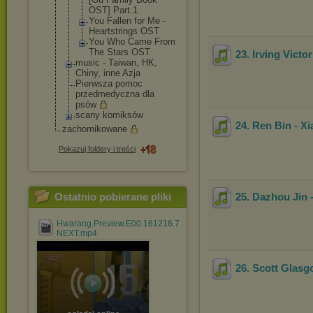
OST] Part.1
You Fallen for Me -
Heartstring
s OST
You Who Came From
The Stars OST
23. Irving Vict
music - Taiwan, HK,
Chiny, inne Azja
Pierwsza pomoc
przedmedyczna dla
psów
scany komiksów
24. Ren Bin - X
zachomikowane
Pokazuj foldery i treści
Ostatnio pobierane pliki
25. Dazhou Jin 
Hwarang.Preview.E00.161216.720p-
NEXT.mp4
26. Scott Glasg