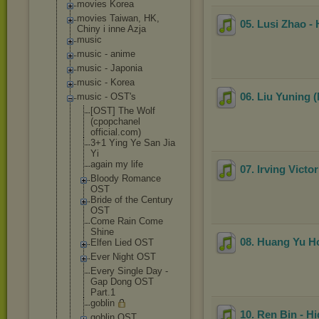
movies Korea
movies Taiwan, HK,
05. Lusi Zhao -
Chiny i inne Azja
music
music - anime
music - Japonia
music - Korea
06. Liu Yuning 
music - OST's
[OST] The Wolf
(cpopchanel
official.co
m)
3+1 Ying Ye San Jia
Yi
again my life
07. Irving Victo
Bloody Romance
OST
Bride of the Century
OST
Come Rain Come
Shine
08. Huang Yu H
Elfen Lied OST
Ever Night OST
Every Single Day -
Gap Dong OST
Part.1
goblin
10. Ren Bin - H
goblin OST