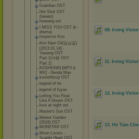
Guardian OST
Hot Shot OST
(taiwan)
hwarang ost
I MISS YOU OST (k-
09. Irving Victo
drama)
Inspector Koo
Kim Nam Gil(김남길)
[2013.01.14
] -
Yawang OST
Part.1(야왕 OST
11. Irving Victo
Part.1)
KOSHONIN [MP3 &
MV] - Denda Mao
kuroshitsuj
i OST
legend of fei
legend of fuyao
12. Irving Victor
Letting You Float
Like A Dream OST
love at night ost
Master's Sun OST
Meteor Garden
(2018) OST
13. He Tian Ch
MONSTAR OST
Moon Lovers -
Scarlet Heart OST