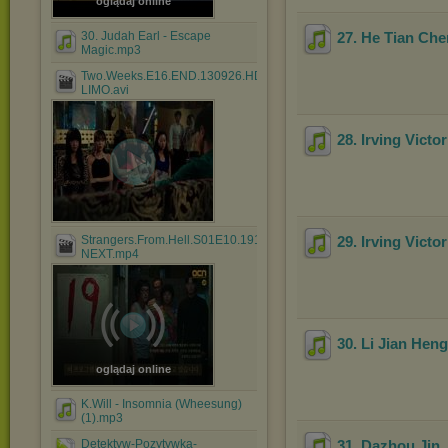
oglądaj online
30. Judah Earl - Escape
27. He Tian Ch
Magic.mp3
Two.Weeks.E16.END.130926.HDTV.H264.720p-
LIMO.avi
28. Irving Victor
Strangers.From.Hell.S01E10.191006.720p-
29. Irving Victo
NEXT.mp4
30. Li Jian Hen
oglądaj online
K.Will - Insomnia (Wheesung)
(1).mp3
Detektyw-Pozytywka-
31. Dazhou Jin,