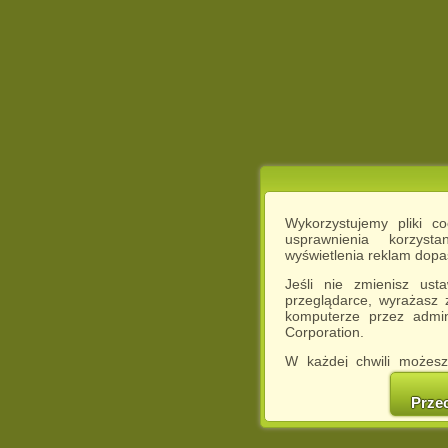
Wykorzystujemy pliki c
usprawnienia korzyst
wyświetlenia reklam dop
Jeśli nie zmienisz ust
przeglądarce, wyrażasz
komputerze przez admin
Corporation.
W każdej chwili możesz
cookies w swojej przeglą
w naszej Pol
Prze
http://chomikuj.pl/Polity
Jednocześnie informuje