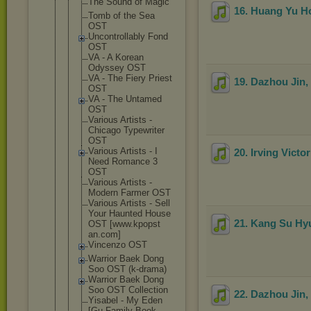
The Sound of Magic
16. Huang Yu H
Tomb of the Sea
OST
Uncontrolla
bly Fond
OST
VA - A Korean
Odyssey OST
VA - The Fiery Priest
19. Dazhou Jin
OST
VA - The Untamed
OST
Various Artists -
Chicago Typewriter
OST
Various Artists - I
20. Irving Victo
Need Romance 3
OST
Various Artists -
Modern Farmer OST
Various Artists - Sell
Your Haunted House
21. Kang Su Hy
OST [www.kpopst
an.com]
Vincenzo OST
Warrior Baek Dong
Soo OST (k-drama)
Warrior Baek Dong
Soo OST Collection
22. Dazhou Jin,
Yisabel - My Eden
[Gu Family Book