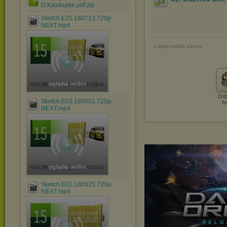
G.Kasdepke.pdf.zip
Sketch.E15.180713.720p-
NEXT.mp4
« poprzednia strona
oglądaj online
Odt
Sketch.E03.180601.720p-
fo
NEXT.mp4
oglądaj online
Sketch.E01.180525.720p-
NEXT.mp4