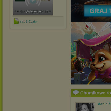
oglądaj online
str1 1-61.zip
Chomikowe r
daniel5