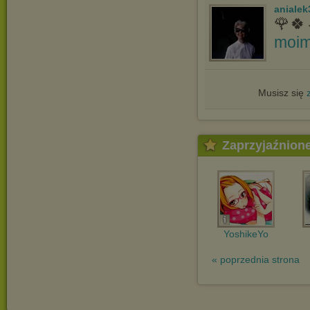
anialek
🌹🍀
moim
Musisz się
Zaprzyjaźnion
YoshikeYo
« poprzednia strona