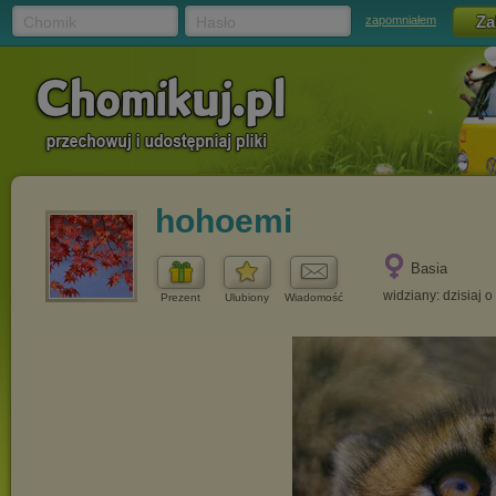
Chomik
Hasło
zapomniałem
hohoemi
Basia
widziany: dzisiaj o
Prezent
Ulubiony
Wiadomość