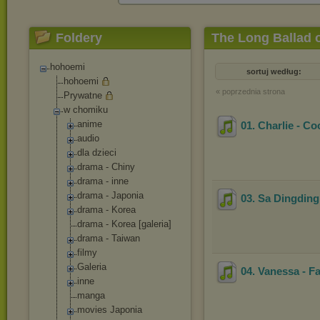
Foldery
The Long Ballad 
hohoemi
sortuj według:
hohoemi
« poprzednia strona
Prywatne
w chomiku
anime
01. Charlie - C
audio
dla dzieci
drama - Chiny
drama - inne
drama - Japonia
03. Sa Dingding 
drama - Korea
drama - Korea [galeria]
drama - Taiwan
filmy
Galeria
04. Vanessa - F
inne
manga
movies Japonia