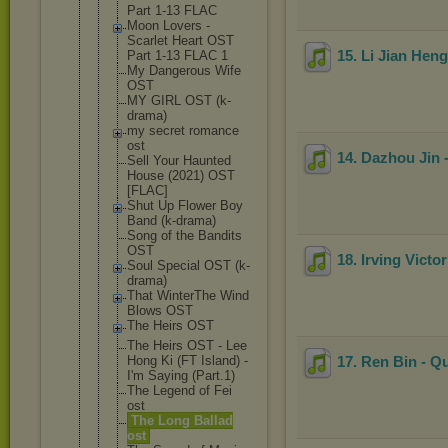
Part 1-13 FLAC
Moon Lovers -
Scarlet Heart OST
15. Li Jian Heng
Part 1-13 FLAC 1
My Dangerous Wife
OST
MY GIRL OST (k-
drama)
my secret romance
ost
14. Dazhou Jin
Sell Your Haunted
House (2021) OST
[FLAC]
Shut Up Flower Boy
Band (k-drama)
Song of the Bandits
OST
18. Irving Victo
Soul Special OST (k-
drama)
That WinterThe Wind
Blows OST
The Heirs OST
The Heirs OST - Lee
Hong Ki (FT Island) -
17. Ren Bin - Qu
I'm Saying (Part.1)
The Legend of Fei
ost
The Long Ballad
ost