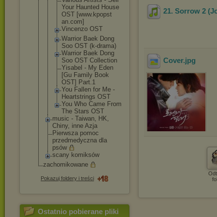
Your Haunted House
21. Sorrow 2 (J
OST [www.kpopst
an.com]
Vincenzo OST
Warrior Baek Dong
Soo OST (k-drama)
Warrior Baek Dong
Cover
.jpg
Soo OST Collection
Yisabel - My Eden
[Gu Family Book
OST] Part.1
You Fallen for Me -
Heartstring
s OST
You Who Came From
The Stars OST
music - Taiwan, HK,
Chiny, inne Azja
Pierwsza pomoc
przedmedyczna dla
psów
scany komiksów
zachomikowane
Odt
Pokazuj foldery i treści
fo
Ostatnio pobierane pliki