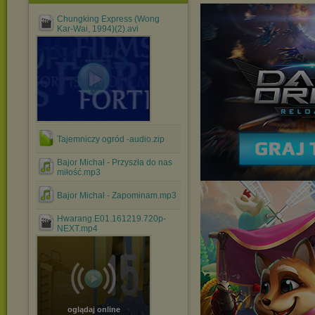
Chungking Express (Wong
Kar-Wai, 1994)(2).avi
Tajemniczy ogród -audio.zip
Bajor Michał - Przyszła do nas
miłość.mp3
Bajor Michał - Zapominam.mp3
Hwarang.E01.161219.720p-
NEXT.mp4
oglądaj online