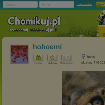
Chomik
Hasło
zapomniałem
hohoemi
Basia
widziany: 7.08.20
Prezent
Ulubiony
Wiadomość