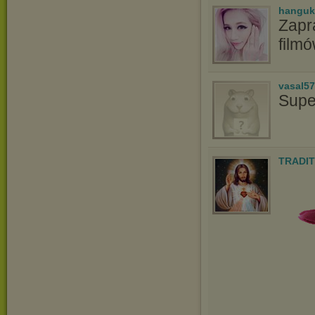
hanguk
Zapr
film
vasal5
Supe
TRADIT