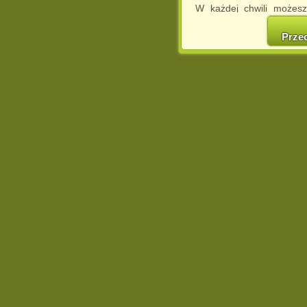
W każdej chwili możesz
cookies w swojej przeglą
w naszej Pol
Prze
http://chomikuj.pl/Polity
Jednocześnie informuje
może spowodować ogr
Chomikuj.pl.
W przypadku braku twojej
prosimy o opuszczenie se
Wykorzystanie plików c
(dostosowanie reklam do
działań marketingowych).
Wyrażenie sprzeciwu spo
będzie dopasowana do Tw
wyświetlona przypadkowo
Istnieje możliwość zmian
sposób uniemożliwiając
urządzeniu końcowym. M
dokonując odpowiednich
internetowej.
Pełną informację na 
http://chomikuj.pl/Polity