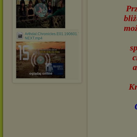
Pr
bli
moż
Arthdal.Chronicles.E01.190601.720p-
NEXT.mp4
s
c
a
oglądaj online
Kr