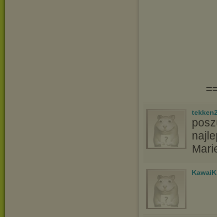
=
tekken
poszu
najle
Mari
KawaiK