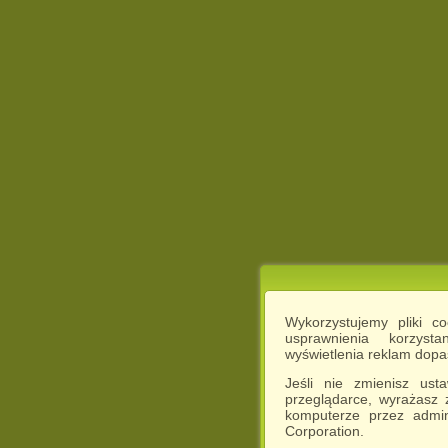
Wykorzystujemy pliki c
usprawnienia korzyst
wyświetlenia reklam dop
Jeśli nie zmienisz ust
przeglądarce, wyrażasz
komputerze przez admin
Corporation.