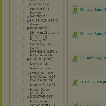
Guardian OST
Hot Shot OST
08. Love Stor
(taiwan)
hwarang ost
I MISS YOU OST (k-
drama)
Inspector Koo
Kim Nam Gil(김남길)
08. Love Stor
[2013.01.14
] -
Yawang OST
Part.1(야왕 OST
Part.1)
KOSHONIN [MP3 &
MV] - Denda Mao
10. Don`t Cry (A
kuroshitsuj
i OST
legend of fei
legend of fuyao
Letting You Float
Like A Dream OST
love at night ost
11. Peu A Peu (I
Master's Sun OST
Meteor Garden
(2018) OST
MONSTAR OST
Moon Lovers -
Scarlet Heart OST