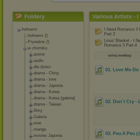
Foldery
Various Artists -
hohoemi
I Need Romance 3
Part.3
hohoemi
Linus' Blanket - I N
Prywatne
Romance 3 Part.4
w chomiku
anime
sortuj według:
audio
dla dzieci
01. Love Me 
drama - Chiny
drama - inne
drama - Japonia
drama - Korea
drama - Korea [galeria]
02. Don`t Cry -
drama - Taiwan
filmy
Galeria
inne
manga
03. Peu A Peu
movies Japonia