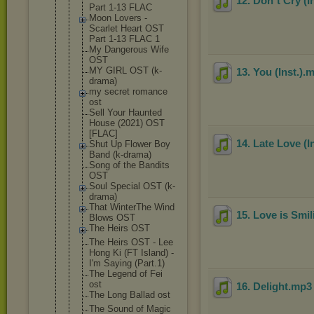
12. Don`t Cry (In
Part 1-13 FLAC
Moon Lovers -
Scarlet Heart OST
Part 1-13 FLAC 1
My Dangerous Wife
OST
MY GIRL OST (k-
13. You (Inst.)
.
drama)
my secret romance
ost
Sell Your Haunted
House (2021) OST
[FLAC]
14. Late Love (In
Shut Up Flower Boy
Band (k-drama)
Song of the Bandits
OST
Soul Special OST (k-
drama)
That WinterThe Wind
15. Love is Smili
Blows OST
The Heirs OST
The Heirs OST - Lee
Hong Ki (FT Island) -
I'm Saying (Part.1)
The Legend of Fei
ost
16. Delight
.mp
The Long Ballad ost
The Sound of Magic