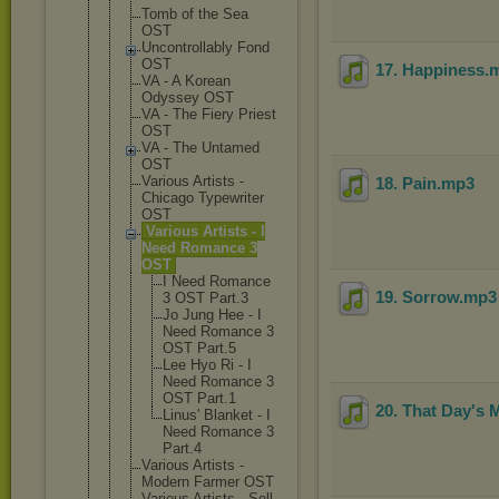
Tomb of the Sea
OST
Uncontrolla
bly Fond
OST
17. Happiness
.
VA - A Korean
Odyssey OST
VA - The Fiery Priest
OST
VA - The Untamed
OST
Various Artists -
18. Pain
.mp3
Chicago Typewriter
OST
Various Artists - I
Need Romance 3
OST
I Need Romance
19. Sorrow
.mp
3 OST Part.3
Jo Jung Hee - I
Need Romance 3
OST Part.5
Lee Hyo Ri - I
Need Romance 3
OST Part.1
20. That Day's
Linus' Blanket - I
Need Romance 3
Part.4
Various Artists -
Modern Farmer OST
Various Artists - Sell