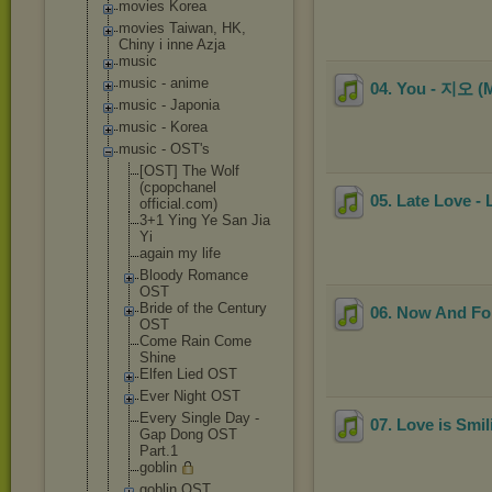
movies Korea
movies Taiwan, HK,
Chiny i inne Azja
music
music - anime
04. You - 지오 
music - Japonia
music - Korea
music - OST's
[OST] The Wolf
(cpopchanel
05. Late Love - 
official.co
m)
3+1 Ying Ye San Jia
Yi
again my life
Bloody Romance
OST
Bride of the Century
06. Now And Fo
OST
Come Rain Come
Shine
Elfen Lied OST
Ever Night OST
Every Single Day -
07. Love is Sm
Gap Dong OST
Part.1
goblin
goblin OST