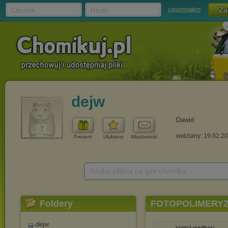
Chomik
Hasło
zapomniałem
dejw
Dawid
widziany: 19.02.2
Prezent
Ulubiony
Wiadomość
Szukaj plików na tym chomiku
Foldery
FOTOPOLIMERY
dejw
sortuj według: