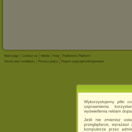
Main page
Contact us
Media
Help
Publishers Platform
Terms and conditions
Privacy policy
Report copyright infringement
Wykorzystujemy pliki c
usprawnienia korzyst
wyświetlenia reklam dop
Jeśli nie zmienisz ust
przeglądarce, wyrażasz
komputerze przez admin