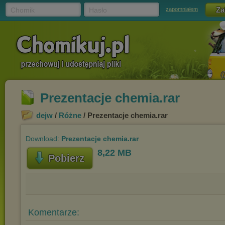
Chomik
Hasło
zapomniałem
Prezentacje chemia.rar
dejw
/
Różne
/ Prezentacje chemia.rar
Download:
Prezentacje chemia.rar
8,22 MB
Pobierz
Komentarze: