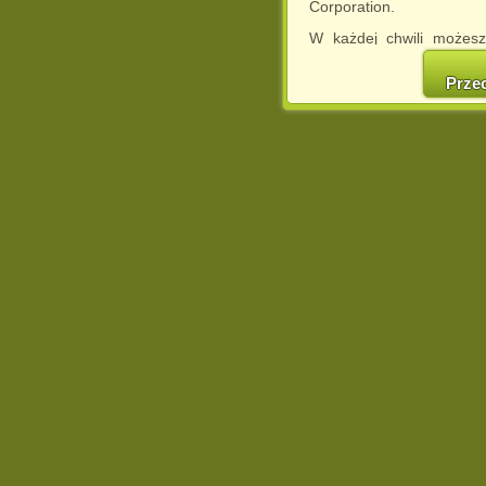
Corporation.
W każdej chwili możesz
cookies w swojej przeglą
w naszej Pol
Prze
http://chomikuj.pl/Polity
Jednocześnie informuje
może spowodować ogr
Chomikuj.pl.
W przypadku braku twojej
prosimy o opuszczenie se
Wykorzystanie plików c
(dostosowanie reklam do
działań marketingowych).
Wyrażenie sprzeciwu spo
będzie dopasowana do Tw
wyświetlona przypadkowo
Istnieje możliwość zmian
sposób uniemożliwiając
urządzeniu końcowym. M
dokonując odpowiednich
internetowej.
Pełną informację na 