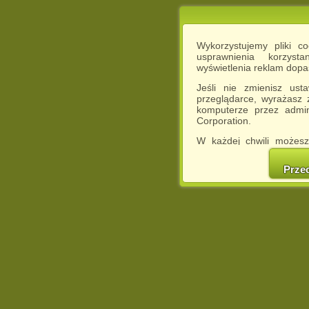
Wykorzystujemy pliki c
usprawnienia korzyst
wyświetlenia reklam dop
Jeśli nie zmienisz ust
przeglądarce, wyrażasz
komputerze przez admin
Corporation.
W każdej chwili możesz
cookies w swojej przeglą
w naszej Pol
Prze
http://chomikuj.pl/Polity
Jednocześnie informuje
może spowodować ogr
Chomikuj.pl.
W przypadku braku twojej
prosimy o opuszczenie se
Wykorzystanie plików c
(dostosowanie reklam do
działań marketingowych).
Wyrażenie sprzeciwu spo