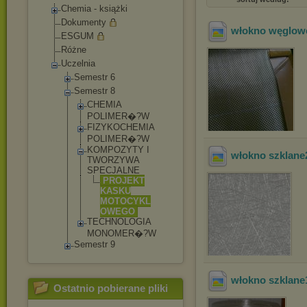
Chemia - książki
Dokumenty
włokno węglow
ESGUM
Różne
Uczelnia
Semestr 6
Semestr 8
CHEMIA
POLIMER�?W
FIZYKOCHEMI
A
POLIMER�?W
KOMPOZYTY I
włokno szklane
TWORZYWA
SPECJALNE
PROJEKT
KASKU
MOTOCYKL
OWEGO
TECHNOLOGIA
MONOMER�?W
Semestr 9
włokno szklane
Ostatnio pobierane pliki