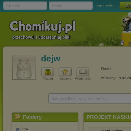
Chomik
Hasło
zapomniałem
dejw
Dawid
widziany: 19.02.2
Prezent
Ulubiony
Wiadomość
Szukaj plików na tym chomiku
Foldery
PROJEKT KASK
dejw
sortuj według: