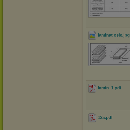
laminat osie
.jp
lamin_1
.pdf
12a
.pdf