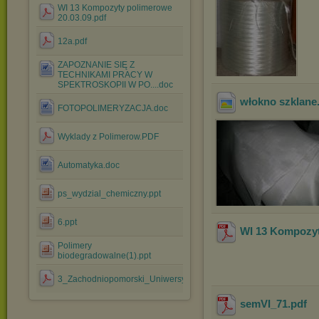
WI 13 Kompozyty polimerowe
20.03.09.pdf
12a.pdf
ZAPOZNANIE SIĘ Z
TECHNIKAMI PRACY W
SPEKTROSKOPII W PO....doc
włokno szklane
FOTOPOLIMERYZACJA.doc
Wyklady z Polimerow.PDF
Automatyka.doc
ps_wydzial_chemiczny.ppt
6.ppt
WI 13 Kompozyt
Polimery
biodegradowalne(1).ppt
3_Zachodniopomorski_Uniwersytet_Technologiczny.pdf
semVI_71
.pdf