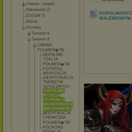
Chemia - książki
Dokumenty
KOPOLIMERYZ
ESGUM
MALEINOWYM
Różne
Uczelnia
Semestr 6
Semestr 8
CHEMIA
POLIMER�?W
DEPOLIME
YZACJA
POLIMER�
?W
FOTOPOLI
MERYZACJ
A
IDENTYFI
KACJA
TWORZYW
SZTUCZNY
CH
KOPOLIME
RYZACJA
STYRENU Z
BEZWODNI
KIEM
MALEINOW
YM
MODYFIKA
CJA
CHEMICZN
A
POLIMER�
?W
POLIKOND
ENSACJA