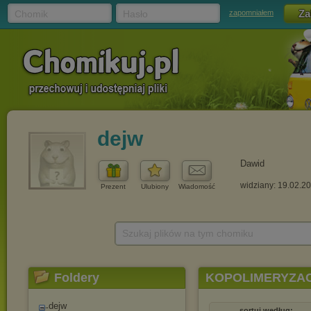
Chomik
Hasło
zapomniałem
dejw
Dawid
widziany: 19.02.2
Prezent
Ulubiony
Wiadomość
Szukaj plików na tym chomiku
Foldery
KOPOLIMERYZAC
dejw
sortuj według: