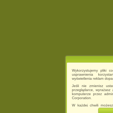
Wykorzystujemy pliki c
usprawnienia korzyst
wyświetlenia reklam dop
Jeśli nie zmienisz ust
przeglądarce, wyrażasz
komputerze przez admin
Corporation.
W każdej chwili możesz
cookies w swojej przeglą