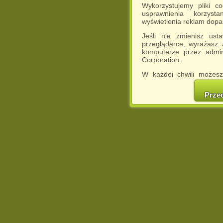
Wykorzystujemy pliki c
usprawnienia korzyst
wyświetlenia reklam dop
Jeśli nie zmienisz ust
przeglądarce, wyrażasz
komputerze przez admin
Corporation.
W każdej chwili możesz
cookies w swojej przeglą
w naszej Pol
Prze
http://chomikuj.pl/Polity
Jednocześnie informuje
może spowodować ogr
Chomikuj.pl.
W przypadku braku twojej
prosimy o opuszczenie se
Wykorzystanie plików c
(dostosowanie reklam do
działań marketingowych).
Wyrażenie sprzeciwu spo
będzie dopasowana do Tw
wyświetlona przypadkowo