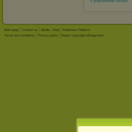
« poprzednia strona
Main page
Contact us
Media
Help
Publishers Platform
Terms and conditions
Privacy policy
Report copyright infringement