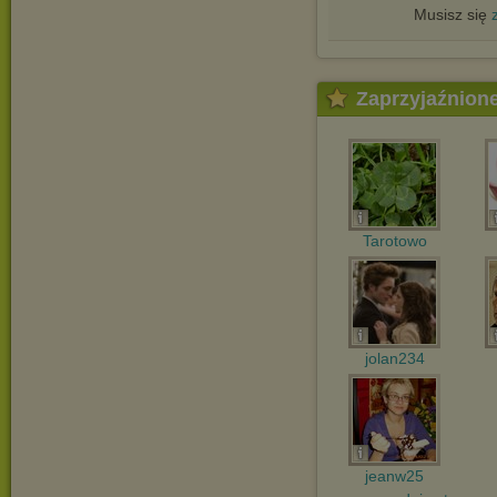
Musisz się
Zaprzyjaźnion
Tarotowo
jolan234
jeanw25