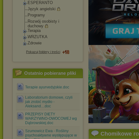
ESPERANTO
Język angielski
Programy
Rozwój osobisty i
duchowy
Terapia
WRZUTKA
Zdrowie
Pokazuj foldery i treści
Ostatnio pobierane pliki
Terapie ayurvedyjskie.doc
Laboratorium domowe, czyli
jak zrobić mydło -
Aleksand....doc
PRZEPISY DIETY
WARZYWNO-OWOCOWEJ wg
Dąbrowskiej.doc
Szumowicz Ewa - Rośliny
Chomikowe r
psychoaktywne występujące w