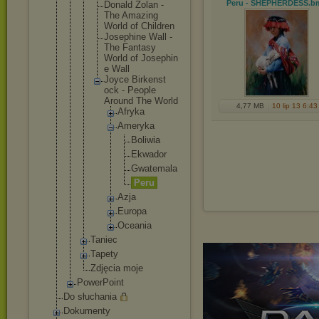
Peru - SHEPHERDESS
.b
Donald Zolan -
The Amazing
World of Children
Josephin
e Wall -
The Fantasy
World of Josephin
e Wall
Joyce Birkenst
ock - People
Around The World
4,77 MB
10 lip 13 6:43
Afryk
a
Amery
ka
Bo
li
wi
a
Ek
wa
do
r
Gw
at
em
al
a
Pe
ru
Azja
Europ
a
Ocean
ia
Taniec
Tapety
Zdjęcia moje
PowerPoint
Do słuchania
Dokumenty