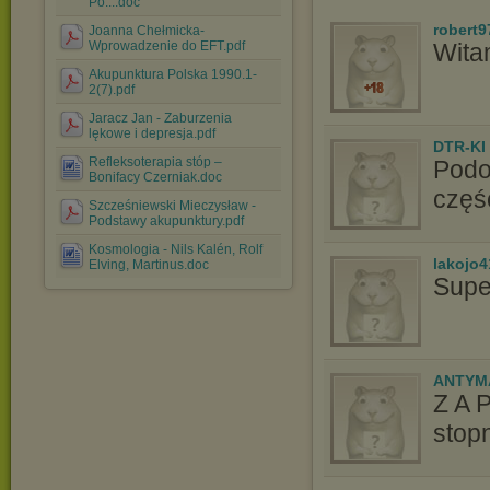
Po....doc
robert9
Joanna Chełmicka-
Wprowadzenie do EFT.pdf
Wita
Akupunktura Polska 1990.1-
2(7).pdf
Jaracz Jan - Zaburzenia
lękowe i depresja.pdf
DTR-KI
Refleksoterapia stóp –
Podo
Bonifacy Czerniak.doc
częś
Szcześniewski Mieczysław -
Podstawy akupunktury.pdf
Kosmologia - Nils Kalén, Rolf
lakojo4
Elving, Martinus.doc
Supe
ANTYM
Z A 
stopn