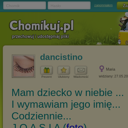
Chomik
Hasło
zapomniałem
dancistino
Maria
widziany: 27.05.2
Prezent
Ulubiony
Wiadomość