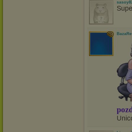
sasoy8
Supe
BazaRe
pozd
Unic