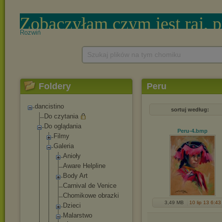
Rozwiń
Szukaj plików na tym chomiku
Foldery
Peru
dancistino
sortuj według:
Do czytania
Do oglądania
Peru-4
.bmp
Filmy
Galeria
Anioły
Aware Helpline
Body Art
Carnival de Venice
Chomikowe obrazki
3,49 MB
10 lip 13 6:43
Dzieci
Malarstwo