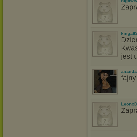
higawe
Zapr
kinga6
Dzie
Kwaś
jest
ananda
fajn
LeonxD
Zapr