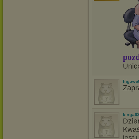
pozd
Unic
higawe
Zapr
kinga6
Dzie
Kwaś
jest