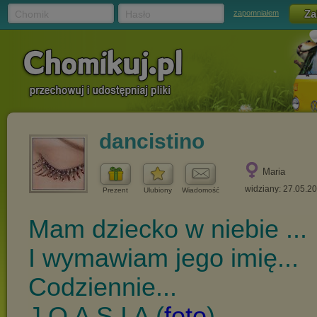
Chomik
Hasło
zapomniałem
dancistino
Maria
widziany: 27.05.2
Prezent
Ulubiony
Wiadomość