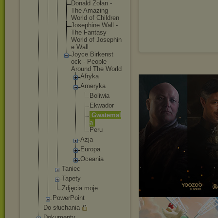
Donald Zolan -
The Amazing
World of Children
Josephin
e Wall -
The Fantasy
World of Josephin
e Wall
Joyce Birkenst
ock - People
Around The World
Afryk
a
Amery
ka
Bo
li
wi
a
Ek
wa
do
r
Gw
at
em
al
a
Pe
ru
Azja
Europ
a
Ocean
ia
Taniec
Tapety
Zdjęcia moje
PowerPoint
Do słuchania
Dokumenty