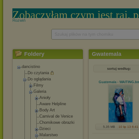
Rozwiń
Szukaj plików na tym chomiku
Foldery
Gwatemala
dancistino
sortuj według:
Do czytania
Do oglądania
Guatemala - WAITING
.b
Filmy
Galeria
Anioły
Aware Helpline
Body Art
Carnival de Venice
Chomikowe obrazki
5,35 MB
10 lip 13 6:41
Dzieci
Malarstwo