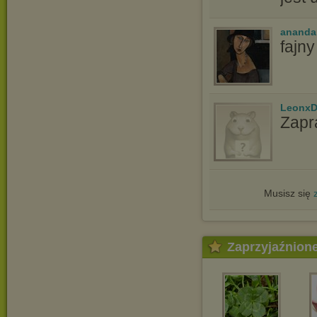
ananda
fajn
LeonxD
Zapr
Musisz się
Zaprzyjaźnion