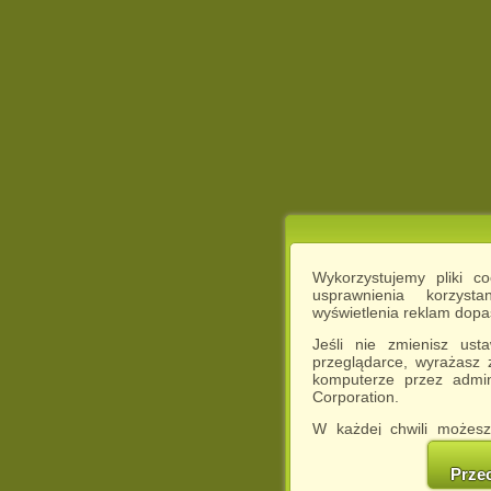
Wykorzystujemy pliki c
usprawnienia korzyst
wyświetlenia reklam dop
Jeśli nie zmienisz ust
przeglądarce, wyrażasz
komputerze przez admin
Corporation.
W każdej chwili możesz
cookies w swojej przeglą
w naszej Pol
Prze
http://chomikuj.pl/Polity