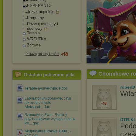
ESPERANTO
Język angielski
Programy
Rozwój osobisty i
duchowy
Terapia
WRZUTKA
Zdrowie
Pokazuj foldery i treści
Chomikowe r
Ostatnio pobierane pliki
robert9
Terapie ayurvedyjskie.doc
Wita
Laboratorium domowe, czyli
jak zrobić mydło -
Aleksand....doc
Szumowicz Ewa - Rośliny
psychoaktywne występujące w
DTR-KI
Po....doc
Podo
Akupunktura Polska 1990.1-
częś
2(7).pdf