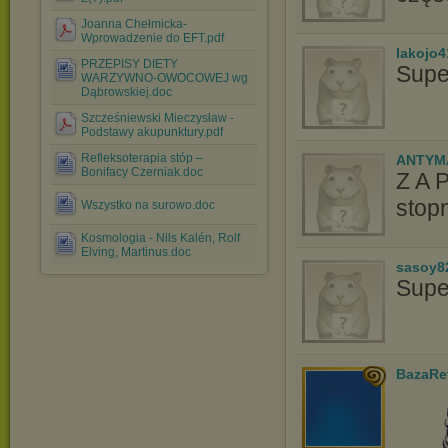
Joanna Chełmicka-
Wprowadzenie do EFT.pdf
lakojo4
PRZEPISY DIETY
Supe
WARZYWNO-OWOCOWEJ wg
Dąbrowskiej.doc
Szcześniewski Mieczysław -
Podstawy akupunktury.pdf
Refleksoterapia stóp –
ANTYM
Bonifacy Czerniak.doc
Z A 
stopn
Wszystko na surowo.doc
Kosmologia - Nils Kalén, Rolf
Elving, Martinus.doc
sasoy8
Supe
BazaRe