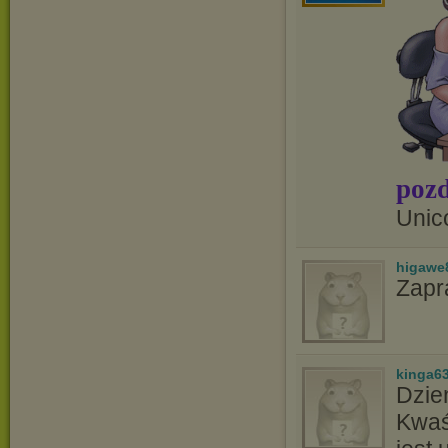
pozd
Unic
higawe
Zapr
kinga6
Dzie
Kwaś