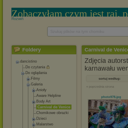
Rozwiń
Szukaj plików na tym chomiku
Foldery
Carnival de Venic
Zdjęcia autor
dancistino
karnawału we
Do czytania
Do oglądania
Filmy
sortuj według:
Galeria
« poprzednia strona
Anioły
Aware Helpline
photo978
.jpg
Body Art
Carnival de Venice
Chomikowe obrazki
Dzieci
Malarstwo