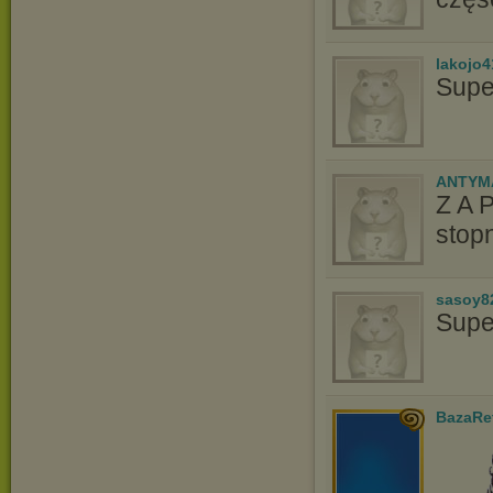
lakojo4
Supe
ANTYM
Z A 
stopn
sasoy8
Supe
BazaRe