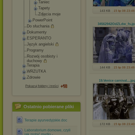
Taniec
Tapety
143 KB
15 lip 08 23:46
Zdjęcia moje
PowerPoint
34562942OdZLdw_fs
.j
Do słuchania
Dokumenty
ESPERANTO
Język angielski
Programy
Rozwój osobisty i
duchowy
Terapia
144 KB
15 lip 08 23:46
WRZUTKA
Zdrowie
19.Venice carnival...
.jp
Pokazuj foldery i treści
Ostatnio pobierane pliki
Terapie ayurvedyjskie.doc
172 KB
15 lip 08 23:40
Laboratorium domowe, czyli
jak zrobić mydło -