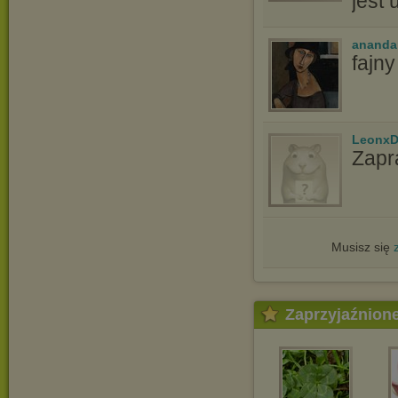
jest
ananda
fajn
LeonxD
Zapr
Musisz się
Zaprzyjaźnion