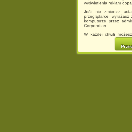
wyświetlenia reklam dop
Jeśli nie zmienisz ust
przeglądarce, wyrażasz
komputerze przez admin
Corporation.
W każdej chwili możesz
cookies w swojej przeglą
w naszej Pol
Prze
http://chomikuj.pl/Polity
Jednocześnie informuje
może spowodować ogr
Chomikuj.pl.
W przypadku braku twojej
prosimy o opuszczenie se
Wykorzystanie plików c
(dostosowanie reklam do
działań marketingowych).
Wyrażenie sprzeciwu spo
będzie dopasowana do Tw
wyświetlona przypadkowo
Istnieje możliwość zmian
sposób uniemożliwiając