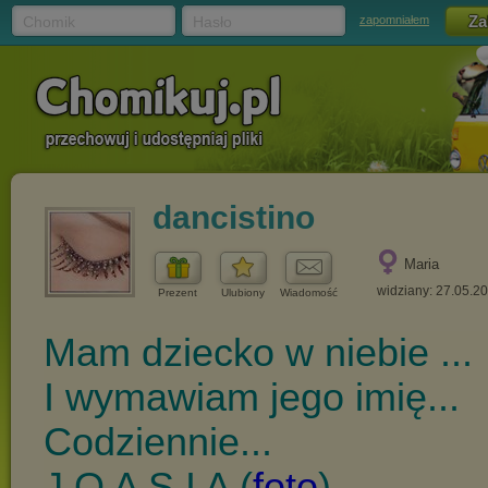
Chomik
Hasło
zapomniałem
dancistino
Maria
widziany: 27.05.2
Prezent
Ulubiony
Wiadomość