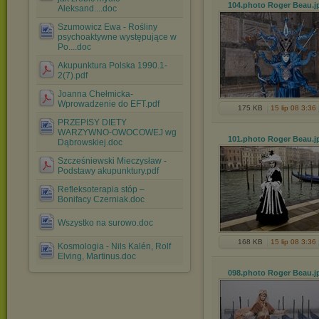
104.photo Roger Beau
.j
Aleksand....doc
Szumowicz Ewa - Rośliny
psychoaktywne występujące w
Po....doc
Akupunktura Polska 1990.1-
2(7).pdf
Joanna Chełmicka-
Wprowadzenie do EFT.pdf
175 KB
15 lip 08 3:36
PRZEPISY DIETY
WARZYWNO-OWOCOWEJ wg
101.photo Roger Beau
.j
Dąbrowskiej.doc
Szcześniewski Mieczysław -
Podstawy akupunktury.pdf
Refleksoterapia stóp –
Bonifacy Czerniak.doc
Wszystko na surowo.doc
168 KB
15 lip 08 3:36
Kosmologia - Nils Kalén, Rolf
Elving, Martinus.doc
098.photo Roger Beau
.j