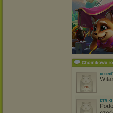
Chomikowe r
robert9
Wita
DTR-KI
Podo
częś