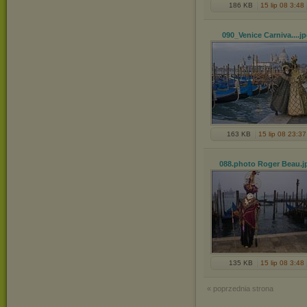
186 KB
15 lip 08 3:48
090_Venice Carniva...
.j
163 KB
15 lip 08 23:37
088.photo Roger Beau
.j
135 KB
15 lip 08 3:48
« poprzednia strona