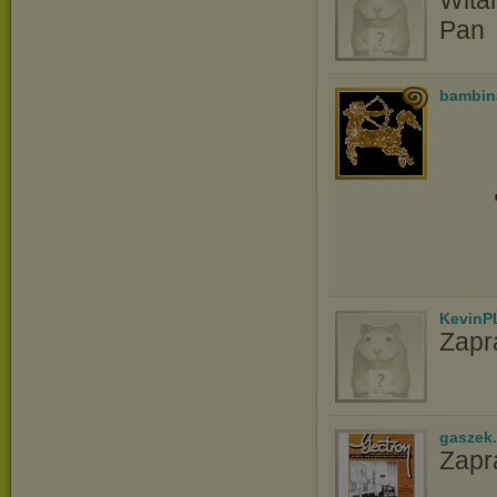
Witam
Pan
bambin
KevinP
Zapr
gaszek.
Zapr