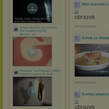
Mini szaszłyki 
Paradis, Delon i Belmondo 20-
letnia Alice Tomaso (Van ...
zachomikowany
Droga młodości (Le Chemin
des ecoliers) (1958)
(Bourvi....avi
Schab ze śliwką
Przejście - Le Passage (1986)
wtopione napisy PL.rmvb
zachomikowany
Kotlety wieprz