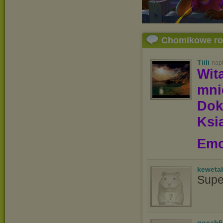
Chomikowe r
Tiili
nap
Wit
mn
Dok
Ksią
Emo
keweta
Supe
gocab6