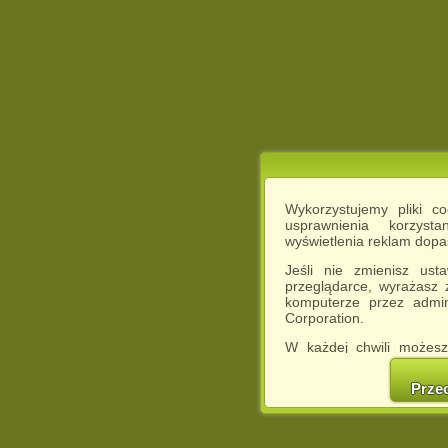
Wykorzystujemy pliki c
usprawnienia korzyst
wyświetlenia reklam dop
Jeśli nie zmienisz ust
przeglądarce, wyrażasz
komputerze przez admin
Corporation.
W każdej chwili możesz
cookies w swojej przeglą
w naszej Pol
Prze
http://chomikuj.pl/Polity
Jednocześnie informuje
może spowodować ogr