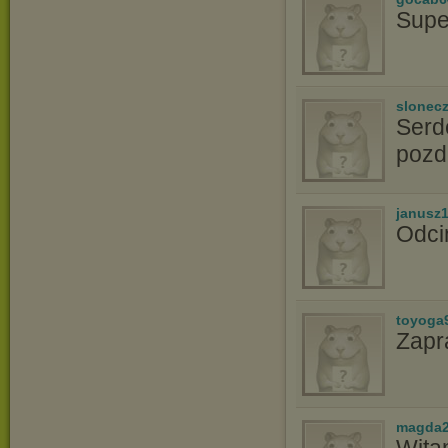
Supe
slonec
Serd
pozd
janusz
Odci
toyoga
Zapr
magda2