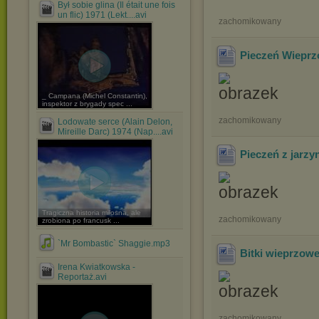
Był sobie glina (Il était une fois
un flic) 1971 (Lekt....avi
zachomikowany
Pieczeń Wieprz
_ Campana (Michel Constantin),
inspektor z brygady spec ...
zachomikowany
Lodowate serce (Alain Delon,
Mireille Darc) 1974 (Nap....avi
Pieczeń z jarzy
Tragiczna historia miłosna, ale
zachomikowany
zrobiona po francusk ...
`Mr Bombastic` Shaggie.mp3
Bitki wieprzow
Irena Kwiatkowska -
Reportaż.avi
zachomikowany