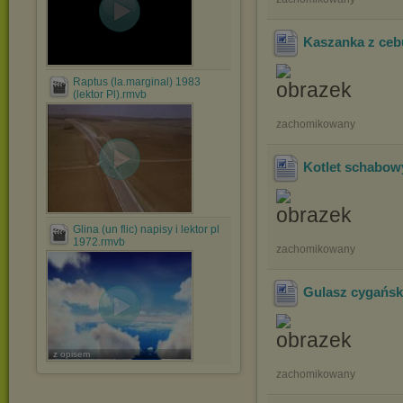
Kaszanka z cebu
Raptus (la.marginal) 1983
(lektor Pl).rmvb
zachomikowany
Kotlet schabow
Glina (un flic) napisy i lektor pl
1972.rmvb
zachomikowany
Gulasz cygańsk
z opisem
zachomikowany