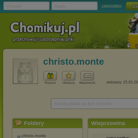
Chomik
Hasło
zapomniałem
christo.monte
widziany: 25.05.2
Prezent
Ulubiony
Wiadomość
Szukaj plików na tym chomiku
Foldery
Wieprzowina
christo.monte
sortuj według: