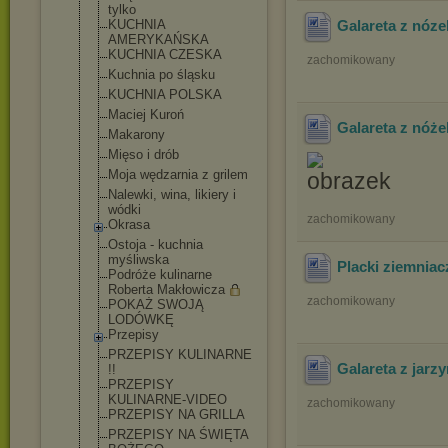
tylko
KUCHNIA
Galareta z nóze
AMERYKAŃSKA
KUCHNIA CZESKA
zachomikowany
Kuchnia po śląsku
KUCHNIA POLSKA
Maciej Kuroń
Galareta z nóż
Makarony
Mięso i drób
Moja wędzarnia z grilem
Nalewki, wina, likiery i
wódki
zachomikowany
Okrasa
Ostoja - kuchnia
myśliwska
Placki ziemnia
Podróże kulinarne
Roberta Makłowicza
zachomikowany
POKAŻ SWOJĄ
LODÓWKĘ
Przepisy
PRZEPISY KULINARNE
Galareta z jarzy
!!
PRZEPISY
KULINARNE-VIDE
O
zachomikowany
PRZEPISY NA GRILLA
PRZEPISY NA ŚWIĘTA