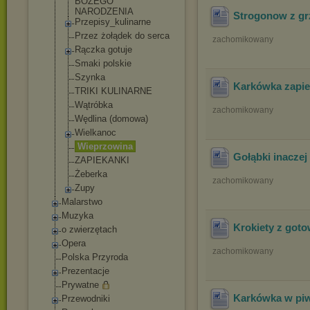
BOŻEGO
NARODZENIA
Strogonow z g
Przepisy_kulin
arne
Przez żołądek do serca
zachomikowany
Rączka gotuje
Smaki polskie
Szynka
Karkówka zapi
TRIKI KULINARNE
Wątróbka
zachomikowany
Wędlina (domowa)
Wielkanoc
Wieprzowina
Gołąbki inaczej
ZAPIEKANKI
Żeberka
zachomikowany
Zupy
Malarstwo
Muzyka
Krokiety z got
o zwierzętach
Opera
zachomikowany
Polska Przyroda
Prezentacje
Prywatne
Karkówka w pi
Przewodniki