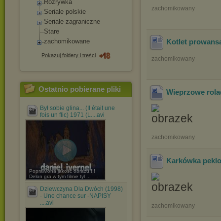
Rozrywka
zachomikowany
Seriale polskie
Seriale zagraniczne
Stare
zachomikowane
Kotlet prowansa
Pokazuj foldery i treści
zachomikowany
Ostatnio pobierane pliki
Wieprzowe rola
Był sobie glina... (Il était une
fois un flic) 1971 (L....avi
zachomikowany
Karkówka pekl
Poprawiona jakość obrazu!!!!
Delon gra w tym filmie tyl ...
Dziewczyna Dla Dwóch (1998)
- Une chance sur -NAPISY
....avi
zachomikowany