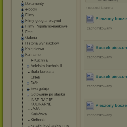
Dokumenty
« poprzednia strona
e-booki
Filmy
Pieczony boczek
Filmy geograf-przyrod
Filmy Popularno-naukowe
zachomikowany
Free
Galeria
Historia wynalazków
Boczek pieczon
Kolejnictwo
Kulinarne
zachomikowany
►Kuchnia
Anielska kuchnia II
Biała kiełbasa
Boczek pieczon
Chleb
Drób
zachomikowany
Ewa gotuje
Gotowanie po śląsku
INSPIRACJE
KULINARNE
Pieczony boczek
JAJA !
Karkówka
zachomikowany
Kiełbaski
książki kucharskie i nie