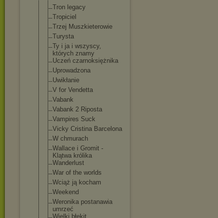
Tron legacy
Tropiciel
Trzej Muszkieterowie
Turysta
Ty i ja i wszyscy,
których znamy
Uczeń czarnoksiężnik
a
Uprowadzona
Uwikłanie
V for Vendetta
Vabank
Vabank 2 Riposta
Vampires Suck
Vicky Cristina Barcelona
W chmurach
Wallace i Gromit -
Klątwa królika
Wanderlust
War of the worlds
Wciąż ją kocham
Weekend
Weronika postanawia
umrzeć
Wielki błękit