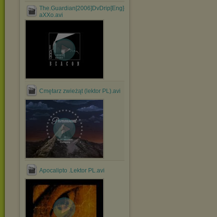
The.Guardian[2006]DvDrip[Eng]-
aXXo.avi
Cmętarz zwieżąt (lektor PL).avi
Apocalipto .Lektor PL.avi