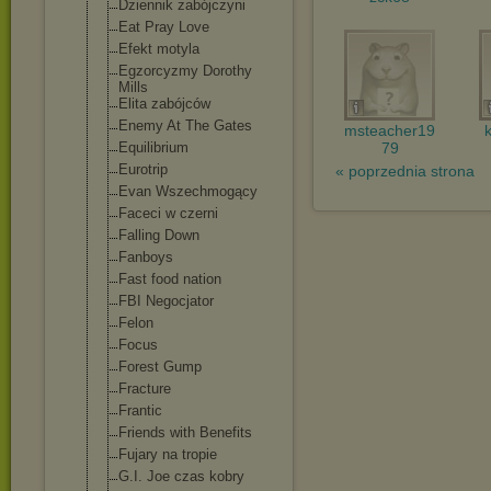
Dziennik zabójczyni
Eat Pray Love
Efekt motyla
Egzorcyzmy Dorothy
Mills
Elita zabójców
Enemy At The Gates
msteacher19
Equilibrium
79
Eurotrip
« poprzednia strona
Evan Wszechmogący
Faceci w czerni
Falling Down
Fanboys
Fast food nation
FBI Negocjator
Felon
Focus
Forest Gump
Fracture
Frantic
Friends with Benefits
Fujary na tropie
G.I. Joe czas kobry