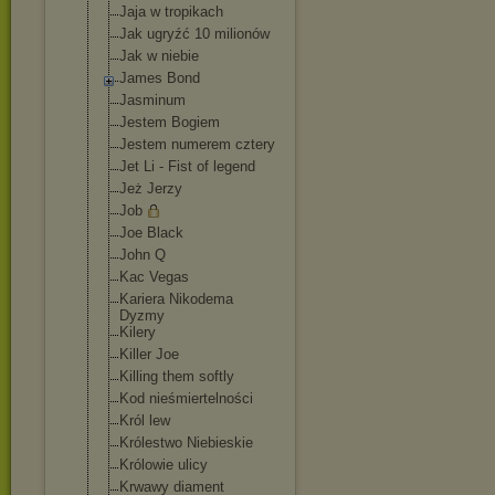
Jaja w tropikach
Jak ugryźć 10 milionów
Jak w niebie
James Bond
Jasminum
Jestem Bogiem
Jestem numerem cztery
Jet Li - Fist of legend
Jeż Jerzy
Job
Joe Black
John Q
Kac Vegas
Kariera Nikodema
Dyzmy
Kilery
Killer Joe
Killing them softly
Kod nieśmiertelnoś
ci
Król lew
Królestwo Niebieskie
Królowie ulicy
Krwawy diament