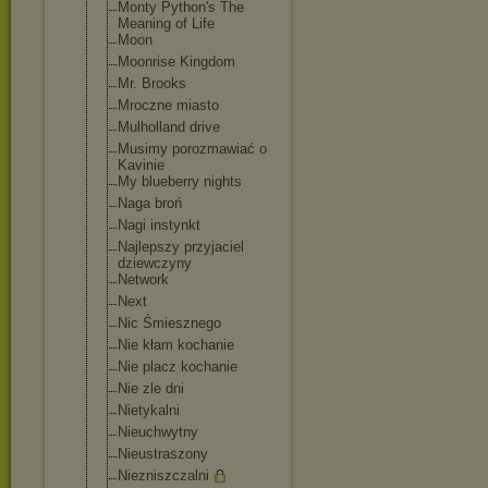
Monty Python's The
Meaning of Life
Moon
Moonrise Kingdom
Mr. Brooks
Mroczne miasto
Mulholland drive
Musimy porozmawiać o
Kavinie
My blueberry nights
Naga broń
Nagi instynkt
Najlepszy przyjaciel
dziewczyny
Network
Next
Nic Śmiesznego
Nie kłam kochanie
Nie placz kochanie
Nie zle dni
Nietykalni
Nieuchwytny
Nieustraszony
Niezniszczalni