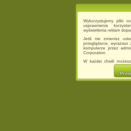
Wykorzystujemy pliki c
usprawnienia korzyst
wyświetlenia reklam dop
Jeśli nie zmienisz ust
przeglądarce, wyrażasz
komputerze przez admin
Corporation.
W każdej chwili możesz
cookies w swojej przeglą
w naszej Pol
Prze
http://chomikuj.pl/Polity
Jednocześnie informuje
może spowodować ogr
Chomikuj.pl.
W przypadku braku twojej
prosimy o opuszczenie se
Wykorzystanie plików c
(dostosowanie reklam do
działań marketingowych).