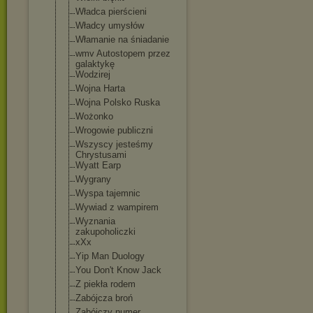
Władca pierścieni
Władcy umysłów
Włamanie na śniadanie
wmv Autostopem przez
galaktykę
Wodzirej
Wojna Harta
Wojna Polsko Ruska
Wożonko
Wrogowie publiczni
Wszyscy jesteśmy
Chrystusami
Wyatt Earp
Wygrany
Wyspa tajemnic
Wywiad z wampirem
Wyznania
zakupoholiczki
xXx
Yip Man Duology
You Don't Know Jack
Z piekła rodem
Zabójcza broń
Zabójczy numer