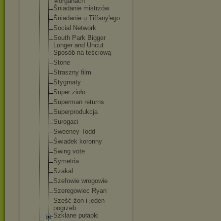
Morganach
Śniadanie mistrzów
Śniadanie u Tiffany'ego
Social Network
South Park Bigger
Longer and Uncut
Sposób na teściową
Stone
Straszny film
Stygmaty
Super zioło
Superman returns
Superprodukcja
Surogaci
Sweeney Todd
Świadek koronny
Swing vote
Symetria
Szakal
Szefowie wrogowie
Szeregowiec Ryan
Sześć żon i jeden
pogrzeb
Szklane pułapki