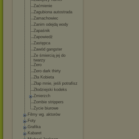
Zaćmienie
Zagubiona autostrada
Zamachowiec
Zanim odejdą wody
Zapaśnik
Zapowiedź
Zastępca
Zawód gangster
Ze śmiercią jej do
twarzy
Zero
Zero dark thirty
Zła Kobieta
Złap mnie, jeśli potrafisz
Złodziejski kodeks
Zmierzch
Zombie strippers
Życie biurowe
Filmy wg. aktorów
Foty
Grafika
Kabaret