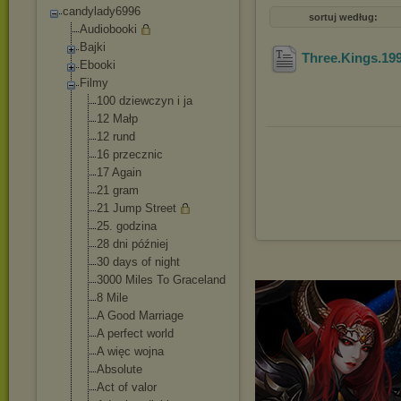
candylady6996
sortuj według:
Audiobooki
Bajki
Three.Kings.19
Ebooki
Filmy
100 dziewczyn i ja
12 Małp
12 rund
16 przecznic
17 Again
21 gram
21 Jump Street
25. godzina
28 dni później
30 days of night
3000 Miles To Graceland
8 Mile
A Good Marriage
A perfect world
A więc wojna
Absolute
Act of valor