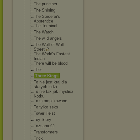
The punisher
The Shining
The Sorcerer's
Apprentice
The Terminal
The Watch
The wild angels
The Wolf of Wall
Street
The World's Fastest
Indian
There will be blood
Thor
Three Kings
To nie jest kraj dla
starych ludzi
To nie tak jak myślisz
Kotku
To skomplikowane
To tylko seks
Tower Heist
Toy Story
Tożsamość
Transformers
Trick