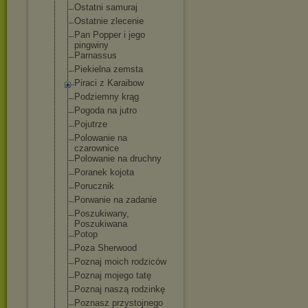
Ostatni samuraj
Ostatnie zlecenie
Pan Popper i jego
pingwiny
Parnassus
Piekielna zemsta
Piraci z Karaibow
Podziemny krąg
Pogoda na jutro
Pojutrze
Polowanie na
czarownice
Polowanie na druchny
Poranek kojota
Porucznik
Porwanie na zadanie
Poszukiwany,
Poszukiwana
Potop
Poza Sherwood
Poznaj moich rodziców
Poznaj mojego tatę
Poznaj naszą rodzinkę
Poznasz przystojnego