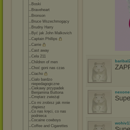
Boski
Braveheart
Bronson
Bruce Wszechmogący
Brudny Harry
Być jak John Malkovich
Captain Phillips
Carrie
Cast away
Cela 211
baribal
Children of men
ZAPR
Choć goni nas czas
Ciacho
Cialo bardzo
niepedagogiczn
e
Ciekawy przypadek
nexon
Benjamina Buttona
Supe
Cmętarz zwieżąt
Co mi zrobisz jak mnie
złapiesz
Co nas kręci, co nas
podnieca
Cocaine cowboys
wohiv1
Coffee and Cigarettes
Supe