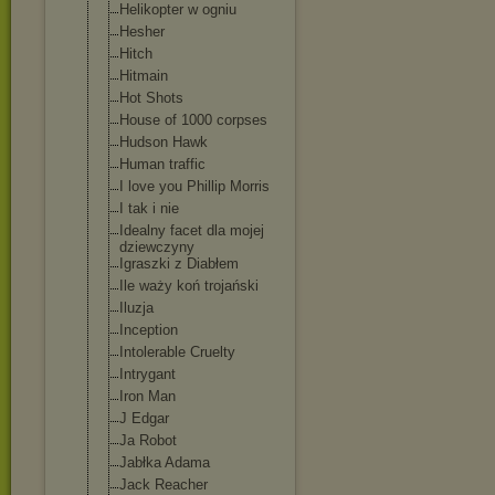
Helikopter w ogniu
Hesher
Hitch
Hitmain
Hot Shots
House of 1000 corpses
Hudson Hawk
Human traffic
I love you Phillip Morris
I tak i nie
Idealny facet dla mojej
dziewczyny
Igraszki z Diabłem
Ile waży koń trojański
Iluzja
Inception
Intolerable Cruelty
Intrygant
Iron Man
J Edgar
Ja Robot
Jabłka Adama
Jack Reacher