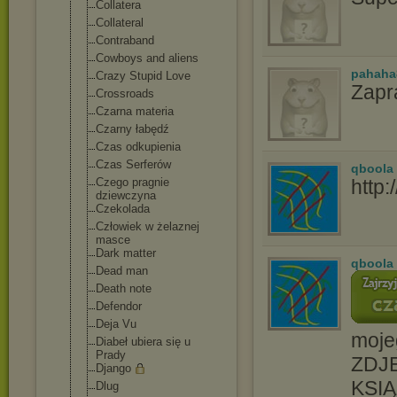
Collatera
Collateral
Contraband
Cowboys and aliens
pahaha
Crazy Stupid Love
Zapr
Crossroads
Czarna materia
Czarny łabędź
Czas odkupienia
Czas Serferów
qboola
Czego pragnie
http:
dziewczyna
Czekolada
Człowiek w żelaznej
masce
Dark matter
qboola
Dead man
Death note
Defendor
Deja Vu
moje
Diabeł ubiera się u
Prady
ZDJĘ
Django
KSIĄ
Dlug