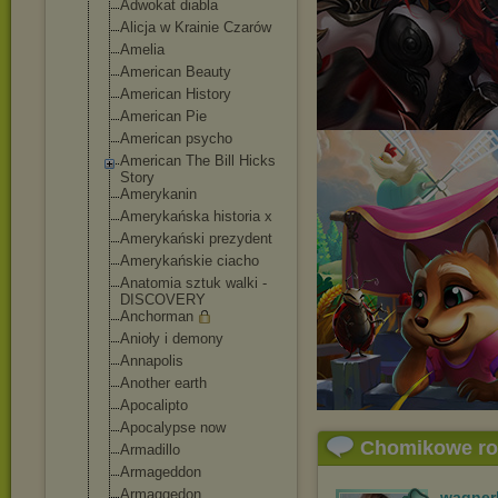
Adwokat diabla
Alicja w Krainie Czarów
Amelia
American Beauty
American History
American Pie
American psycho
American The Bill Hicks
Story
Amerykanin
Amerykańska historia x
Amerykański prezydent
Amerykańskie ciacho
Anatomia sztuk walki -
DISCOVERY
Anchorman
Anioły i demony
Annapolis
Another earth
Apocalipto
Apocalypse now
Chomikowe r
Armadillo
Armageddon
Armaggedon
wagner