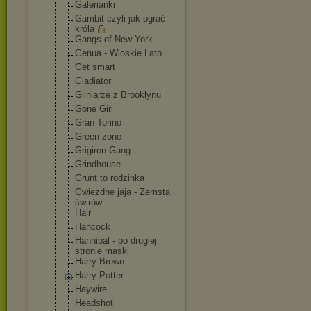
Galerianki
Gambit czyli jak ograć
króla
Gangs of New York
Genua - Wloskie Lato
Get smart
Gladiator
Gliniarze z Brooklynu
Gone Girl
Gran Torino
Green zone
Grigiron Gang
Grindhouse
Grunt to rodzinka
Gwiezdne jaja - Zemsta
świrów
Hair
Hancock
Hannibal - po drugiej
stronie maski
Harry Brown
Harry Potter
Haywire
Headshot