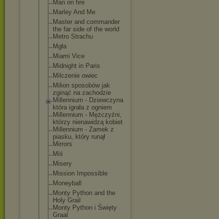
Man on fire
Marley And Me
Master and commander
the far side of the world
Metro Strachu
Mgła
Miami Vice
Midnight in Paris
Milczenie owiec
Milion sposobów jak
zginąć na zachodzie
Millennium - Dziewczyna
która igrała z ogniem
Millennium - Mężczyźni,
którzy nienawidzą kobiet
Millennium - Zamek z
piasku, który runął
Mirrors
Miś
Misery
Mission Impossible
Moneyball
Monty Python and the
Holy Grail
Monty Python i Święty
Graal