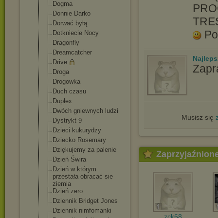
Dogma
PRO
Donnie Darko
TRE
Dorwać byłą
Po
Dotkniecie Nocy
Dragonfly
Dreamcatcher
Najlep
Drive
Zapr
Droga
Drogowka
Duch czasu
Duplex
Dwóch gniewnych ludzi
Musisz się
Dystrykt 9
Dzieci kukurydzy
Dziecko Rosemary
Dziękujemy za palenie
Zaprzyjaźnion
Dzień Świra
Dzień w którym
przestała obracać sie
ziemia
Dzień zero
Dziennik Bridget Jones
Dziennik nimfomanki
zck68