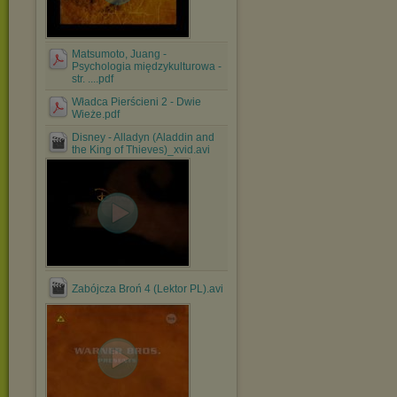
Matsumoto, Juang -
Psychologia międzykulturowa -
str. ....pdf
Władca Pierścieni 2 - Dwie
Wieże.pdf
Disney - Alladyn (Aladdin and
the King of Thieves)_xvid.avi
Zabójcza Broń 4 (Lektor PL).avi