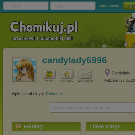
Chomik
Hasło
zapomniałem
candylady6996
Candylady
widziany: 27.05.2
Prezent
Ulubiony
Wiadomość
Opis został ukryty.
Pokaż opis
Szukaj plików na tym chomiku
Foldery
Three Kings