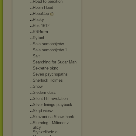
Road to perdition
Robin Hood
RoboCop
Rocky
Rok 1612
RRRrrrrrr
Rytuał
Sala samobójców
Sala samobójców 1
Salt
Searching for Sugar Man
Sekretne okno
Seven psychopaths
Sherlock Holmes
Show
Siedem dusz
Silent Hill revelation
Silver linings playbook
Skąd wiesz
Skazani na Shawshank
Slumdog - Milioner z
ulicy
Słyszeliście o