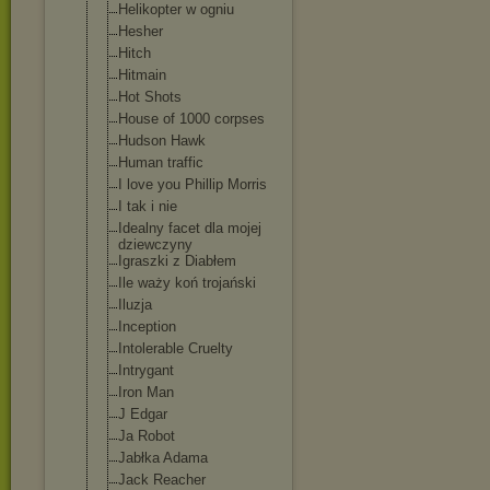
Helikopter w ogniu
Hesher
Hitch
Hitmain
Hot Shots
House of 1000 corpses
Hudson Hawk
Human traffic
I love you Phillip Morris
I tak i nie
Idealny facet dla mojej
dziewczyny
Igraszki z Diabłem
Ile waży koń trojański
Iluzja
Inception
Intolerable Cruelty
Intrygant
Iron Man
J Edgar
Ja Robot
Jabłka Adama
Jack Reacher