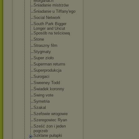
Morganach
Śniadanie mistrzów
Śniadanie u Tiffany'ego
Social Network
South Park Bigger
Longer and Uncut
Sposób na teściową
Stone
Straszny film
Stygmaty
Super zioło
Superman returns
Superprodukcja
Surogaci
Sweeney Todd
Świadek koronny
Swing vote
Symetria
Szakal
Szefowie wrogowie
Szeregowiec Ryan
Sześć żon i jeden
pogrzeb
Szklane pułapki