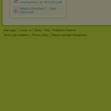
szachownica, str. VII-219(1).pdf
Władca Pierścieni 2 - Dwie
Wieże.pdf
Main page
Contact us
Media
Help
Publishers Platform
Terms and conditions
Privacy policy
Report copyright infringement