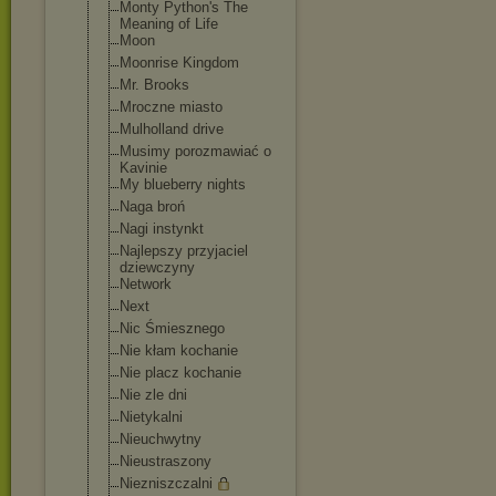
Monty Python's The
Meaning of Life
Moon
Moonrise Kingdom
Mr. Brooks
Mroczne miasto
Mulholland drive
Musimy porozmawiać o
Kavinie
My blueberry nights
Naga broń
Nagi instynkt
Najlepszy przyjaciel
dziewczyny
Network
Next
Nic Śmiesznego
Nie kłam kochanie
Nie placz kochanie
Nie zle dni
Nietykalni
Nieuchwytny
Nieustraszony
Niezniszczalni