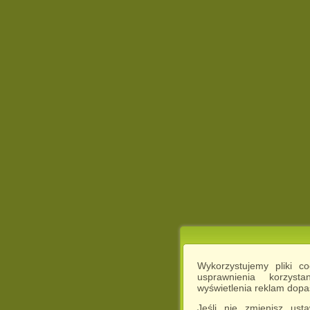
Wykorzystujemy pliki c
usprawnienia korzyst
wyświetlenia reklam dop
Jeśli nie zmienisz ust