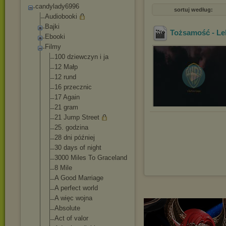
candylady6996
sortuj według:
Audiobooki
Bajki
Tożsamość - Le
Ebooki
Filmy
100 dziewczyn i ja
12 Małp
12 rund
16 przecznic
17 Again
21 gram
21 Jump Street
25. godzina
28 dni później
30 days of night
3000 Miles To Graceland
8 Mile
A Good Marriage
A perfect world
A więc wojna
Absolute
Act of valor