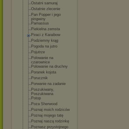
Ostatni samuraj
Ostatnie zlecenie
Pan Popper i jego
pingwiny
Parnassus
Piekielna zemsta
Piraci z Karaibow
Podziemny krąg
Pogoda na jutro
Pojutrze
Polowanie na
czarownice
Polowanie na druchny
Poranek kojota
Porucznik
Porwanie na zadanie
Poszukiwany,
Poszukiwana
Potop
Poza Sherwood
Poznaj moich rodziców
Poznaj mojego tatę
Poznaj naszą rodzinkę
Poznasz przystojnego