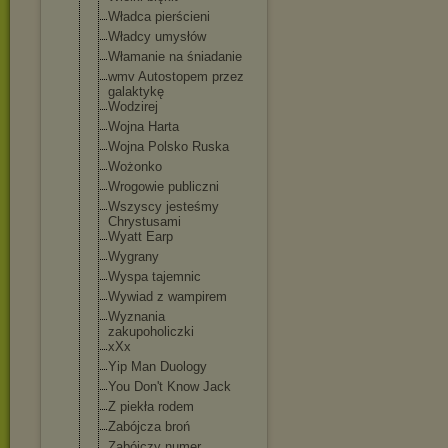
Władca pierścieni
Władcy umysłów
Włamanie na śniadanie
wmv Autostopem przez
galaktykę
Wodzirej
Wojna Harta
Wojna Polsko Ruska
Wożonko
Wrogowie publiczni
Wszyscy jesteśmy
Chrystusami
Wyatt Earp
Wygrany
Wyspa tajemnic
Wywiad z wampirem
Wyznania
zakupoholiczki
xXx
Yip Man Duology
You Don't Know Jack
Z piekła rodem
Zabójcza broń
Zabójczy numer