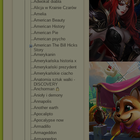
Adwokat diabla
Alicja w Krainie Czarów
Amelia
American Beauty
American History
American Pie
American psycho
American The Bill Hicks
Story
Amerykanin
Amerykańska historia x
Amerykański prezydent
Amerykańskie ciacho
Anatomia sztuk walki -
DISCOVERY
Anchorman
Anioły i demony
Annapolis
Another earth
Apocalipto
Apocalypse now
Armadillo
Armageddon
Armaggedon