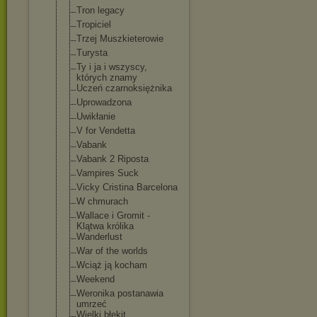
Tron legacy
Tropiciel
Trzej Muszkieterowie
Turysta
Ty i ja i wszyscy,
których znamy
Uczeń czarnoksiężnik
a
Uprowadzona
Uwikłanie
V for Vendetta
Vabank
Vabank 2 Riposta
Vampires Suck
Vicky Cristina Barcelona
W chmurach
Wallace i Gromit -
Klątwa królika
Wanderlust
War of the worlds
Wciąż ją kocham
Weekend
Weronika postanawia
umrzeć
Wielki błękit