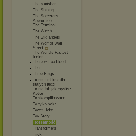
The punisher
The Shining
The Sorcerer's
Apprentice
The Terminal
The Watch
The wild angels
The Wolf of Wall
Street
The World's Fastest
Indian
There will be blood
Thor
Three Kings
To nie jest kraj dla
starych ludzi
To nie tak jak myślisz
Kotku
To skomplikowane
To tylko seks
Tower Heist
Toy Story
Tożsamość
Transformers
Trick