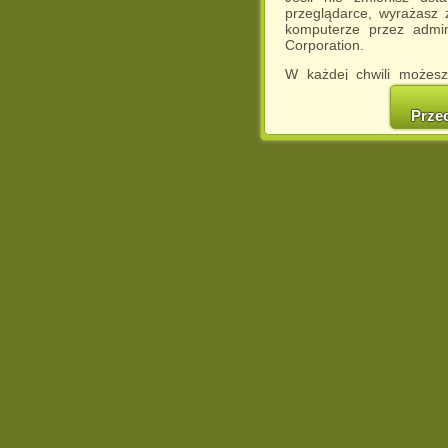
przeglądarce, wyrażasz
komputerze przez admin
Corporation.
W każdej chwili możesz
cookies w swojej przeglą
w naszej Pol
Prze
http://chomikuj.pl/Polity
Jednocześnie informuje
może spowodować ogr
Chomikuj.pl.
W przypadku braku twojej
prosimy o opuszczenie se
Wykorzystanie plików c
(dostosowanie reklam do
działań marketingowych).
Wyrażenie sprzeciwu spo
będzie dopasowana do Tw
wyświetlona przypadkowo
Istnieje możliwość zmian
sposób uniemożliwiając
urządzeniu końcowym. M
dokonując odpowiednich
internetowej.