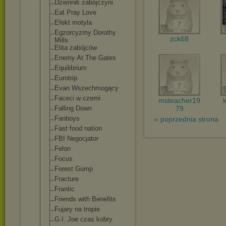
Dziennik zabójczyni
Eat Pray Love
Efekt motyla
Egzorcyzmy Dorothy
zck68
Mills
Elita zabójców
Enemy At The Gates
Equilibrium
Eurotrip
Evan Wszechmogący
Faceci w czerni
msteacher19
Falling Down
79
Fanboys
« poprzednia strona
Fast food nation
FBI Negocjator
Felon
Focus
Forest Gump
Fracture
Frantic
Friends with Benefits
Fujary na tropie
G.I. Joe czas kobry