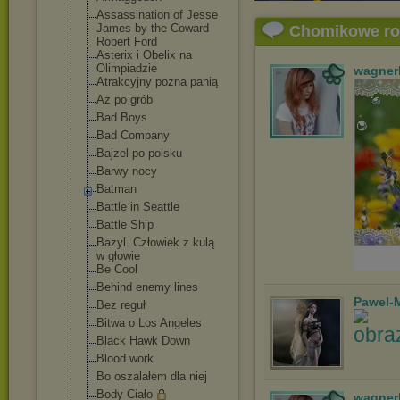
Assassination of Jesse
James by the Coward
Chomikowe r
Robert Ford
Asterix i Obelix na
Olimpiadzie
wagner
Atrakcyjny pozna panią
Aż po grób
Bad Boys
Bad Company
Bajzel po polsku
Barwy nocy
Batman
Battle in Seattle
Battle Ship
Bazyl. Człowiek z kulą
w głowie
Be Cool
Behind enemy lines
Pawel-
Bez reguł
Bitwa o Los Angeles
Black Hawk Down
Blood work
Bo oszalałem dla niej
Body Ciało
wagner