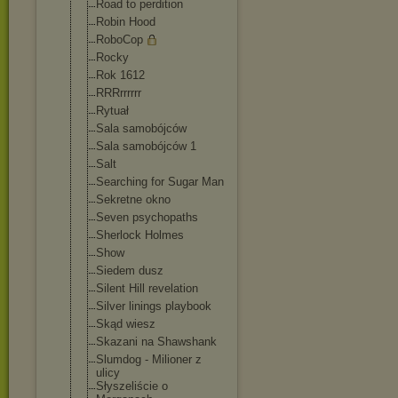
Road to perdition
Robin Hood
RoboCop
Rocky
Rok 1612
RRRrrrrrr
Rytuał
Sala samobójców
Sala samobójców 1
Salt
Searching for Sugar Man
Sekretne okno
Seven psychopaths
Sherlock Holmes
Show
Siedem dusz
Silent Hill revelation
Silver linings playbook
Skąd wiesz
Skazani na Shawshank
Slumdog - Milioner z
ulicy
Słyszeliście o