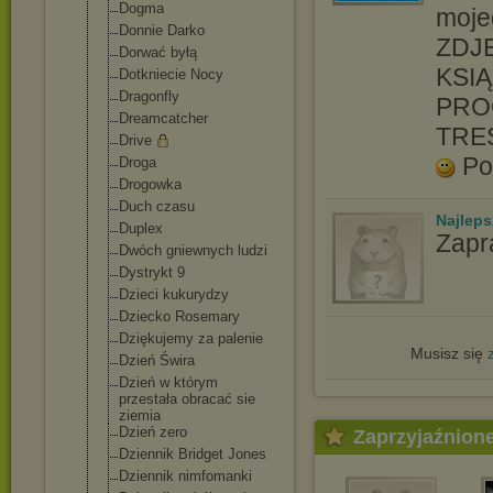
Dogma
moje
Donnie Darko
ZDJĘ
Dorwać byłą
KSIĄ
Dotkniecie Nocy
Dragonfly
PRO
Dreamcatcher
TRE
Drive
Po
Droga
Drogowka
Duch czasu
Najlep
Duplex
Zapr
Dwóch gniewnych ludzi
Dystrykt 9
Dzieci kukurydzy
Dziecko Rosemary
Dziękujemy za palenie
Musisz się
Dzień Świra
Dzień w którym
przestała obracać sie
ziemia
Dzień zero
Zaprzyjaźnion
Dziennik Bridget Jones
Dziennik nimfomanki