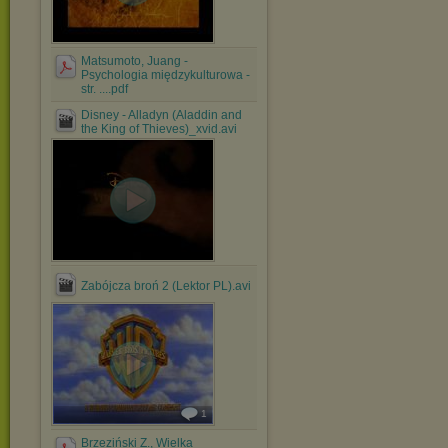
Matsumoto, Juang -
Psychologia międzykulturowa -
str. ....pdf
Disney - Alladyn (Aladdin and
the King of Thieves)_xvid.avi
Zabójcza broń 2 (Lektor PL).avi
1
Brzeziński Z., Wielka