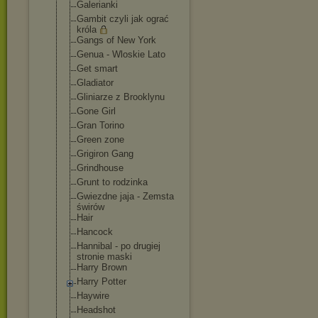
Galerianki
Gambit czyli jak ograć
króla
Gangs of New York
Genua - Wloskie Lato
Get smart
Gladiator
Gliniarze z Brooklynu
Gone Girl
Gran Torino
Green zone
Grigiron Gang
Grindhouse
Grunt to rodzinka
Gwiezdne jaja - Zemsta
świrów
Hair
Hancock
Hannibal - po drugiej
stronie maski
Harry Brown
Harry Potter
Haywire
Headshot