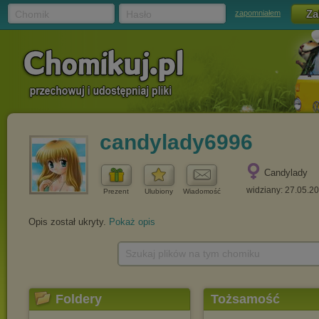
Chomik
Hasło
zapomniałem
candylady6996
Candylady
widziany: 27.05.2
Prezent
Ulubiony
Wiadomość
Opis został ukryty.
Pokaż opis
Szukaj plików na tym chomiku
Foldery
Tożsamość