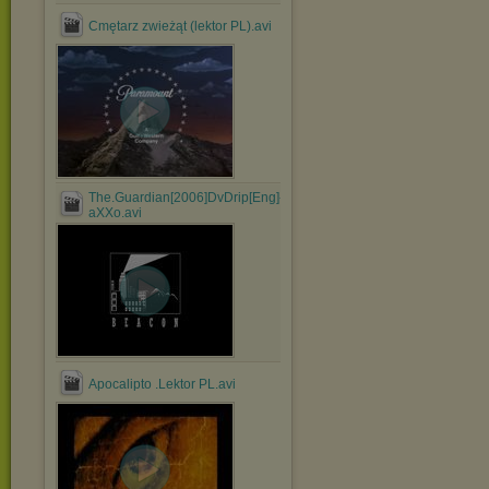
Cmętarz zwieżąt (lektor PL).avi
The.Guardian[2006]DvDrip[Eng]-
aXXo.avi
Apocalipto .Lektor PL.avi