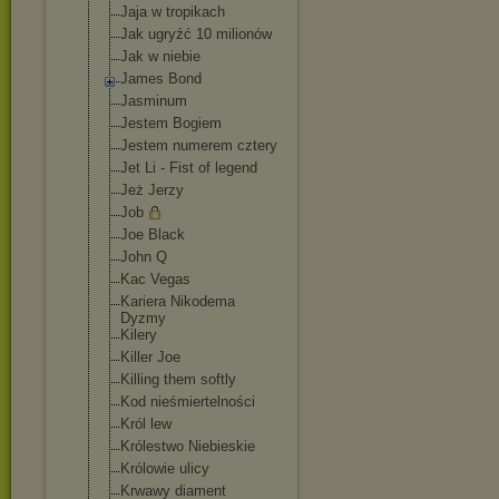
Jaja w tropikach
Jak ugryźć 10 milionów
Jak w niebie
James Bond
Jasminum
Jestem Bogiem
Jestem numerem cztery
Jet Li - Fist of legend
Jeż Jerzy
Job
Joe Black
John Q
Kac Vegas
Kariera Nikodema
Dyzmy
Kilery
Killer Joe
Killing them softly
Kod nieśmiertelnoś
ci
Król lew
Królestwo Niebieskie
Królowie ulicy
Krwawy diament