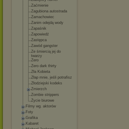
Zaćmienie
Zagubiona autostrada
Zamachowiec
Zanim odejdą wody
Zapaśnik
Zapowiedź
Zastępca
Zawód gangster
Ze śmiercią jej do
twarzy
Zero
Zero dark thirty
Zła Kobieta
Złap mnie, jeśli potrafisz
Złodziejski kodeks
Zmierzch
Zombie strippers
Życie biurowe
Filmy wg. aktorów
Foty
Grafika
Kabaret