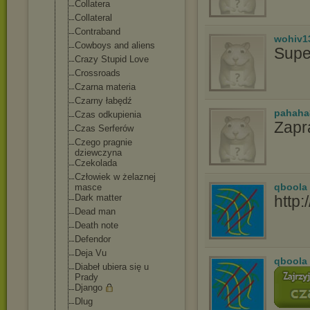
Collatera
Collateral
Contraband
wohiv1
Cowboys and aliens
Supe
Crazy Stupid Love
Crossroads
Czarna materia
Czarny łabędź
pahaha
Czas odkupienia
Zapr
Czas Serferów
Czego pragnie
dziewczyna
Czekolada
Człowiek w żelaznej
qboola
masce
Dark matter
http:
Dead man
Death note
Defendor
Deja Vu
qboola
Diabeł ubiera się u
Prady
Django
Dlug