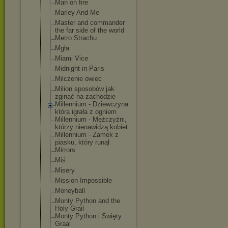
Man on fire
Marley And Me
Master and commander
the far side of the world
Metro Strachu
Mgła
Miami Vice
Midnight in Paris
Milczenie owiec
Milion sposobów jak
zginąć na zachodzie
Millennium - Dziewczyna
która igrała z ogniem
Millennium - Mężczyźni,
którzy nienawidzą kobiet
Millennium - Zamek z
piasku, który runął
Mirrors
Miś
Misery
Mission Impossible
Moneyball
Monty Python and the
Holy Grail
Monty Python i Święty
Graal