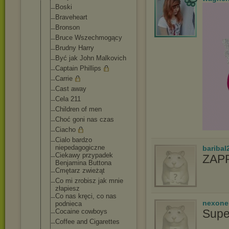
Boski
Braveheart
Bronson
Bruce Wszechmogący
Brudny Harry
Być jak John Malkovich
Captain Phillips
Carrie
Cast away
Cela 211
Children of men
Choć goni nas czas
Ciacho
Cialo bardzo
niepedagogiczn
e
baribal
Ciekawy przypadek
ZAPR
Benjamina Buttona
Cmętarz zwieżąt
Co mi zrobisz jak mnie
złapiesz
Co nas kręci, co nas
nexon
podnieca
Supe
Cocaine cowboys
Coffee and Cigarettes