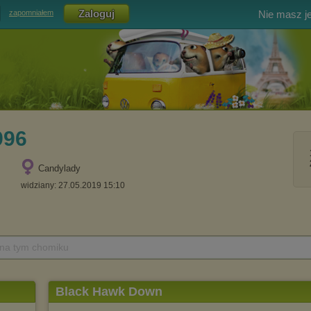
Nie masz j
zapomniałem
996
Candylady
widziany: 27.05.2019 15:10
 na tym chomiku
Black Hawk Down