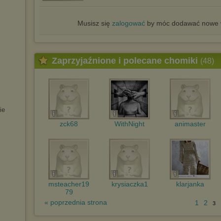
Musisz się
zalogować
by móc dodawać nowe w
Zaprzyjaźnione i polecane chomiki
(48)
ie
zck68
WithNight
animaster
msteacher19
krysiaczka1
klarjanka
79
« poprzednia strona
1
2
3