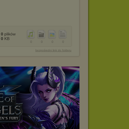
0
plików
0
KB
0
0
0
0
bezpośredni link do folderu