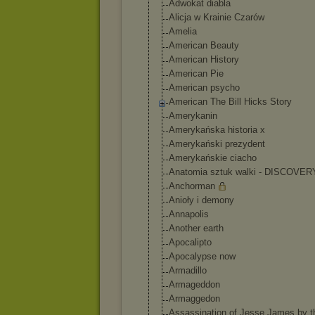
Adwokat diabla
Alicja w Krainie Czarów
Amelia
American Beauty
American History
American Pie
American psycho
American The Bill Hicks Story
Amerykanin
Amerykańska historia x
Amerykański prezydent
Amerykańskie ciacho
Anatomia sztuk walki - DISCOVER
Anchorman
Anioły i demony
Annapolis
Another earth
Apocalipto
Apocalypse now
Armadillo
Armageddon
Armaggedon
Assassination of Jesse James by t