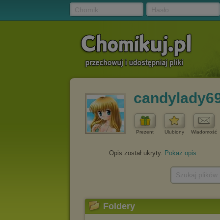
Chomik
Hasło
candylady6
Prezent
Ulubiony
Wiadomość
Opis został ukryty.
Pokaż opis
Szukaj plików
Foldery