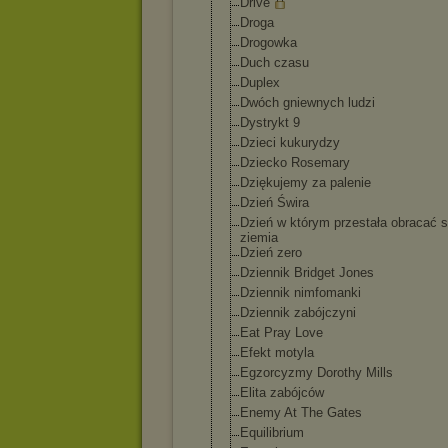
Drive
Droga
Drogowka
Duch czasu
Duplex
Dwóch gniewnych ludzi
Dystrykt 9
Dzieci kukurydzy
Dziecko Rosemary
Dziękujemy za palenie
Dzień Świra
Dzień w którym przestała obracać s
ziemia
Dzień zero
Dziennik Bridget Jones
Dziennik nimfomanki
Dziennik zabójczyni
Eat Pray Love
Efekt motyla
Egzorcyzmy Dorothy Mills
Elita zabójców
Enemy At The Gates
Equilibrium