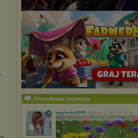
Y
Chomikowe rozmowy
wagnerka9595
napisano 17.06.2016 19:52
he