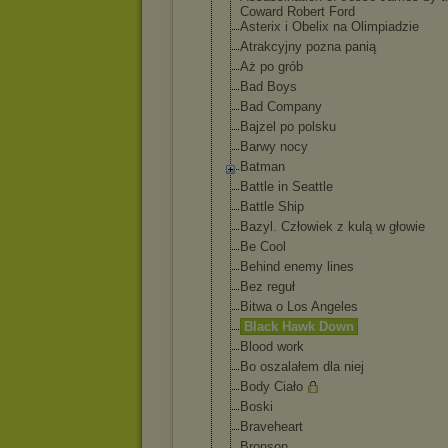
Coward Robert Ford
Asterix i Obelix na Olimpiadzie
Atrakcyjny pozna panią
Aż po grób
Bad Boys
Bad Company
Bajzel po polsku
Barwy nocy
Batman
Battle in Seattle
Battle Ship
Bazyl. Człowiek z kulą w głowie
Be Cool
Behind enemy lines
Bez reguł
Bitwa o Los Angeles
Black Hawk Down
Blood work
Bo oszalałem dla niej
Body Ciało
Boski
Braveheart
Bronson