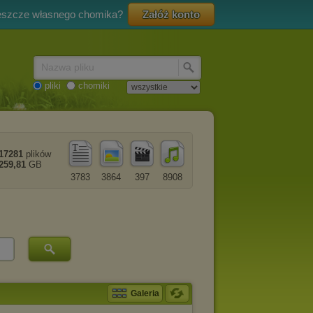
eszcze własnego chomika?
Załóż konto
Nazwa pliku
pliki
chomiki
17281
plików
259,81
GB
3783
3864
397
8908
Galeria