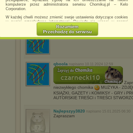
pahaha8585
napisano 21.05.2023 02:04
komputerze przez administratora serwisu Chomikuj.pl – Kelo
Zapraszam
Corporation.
W każdej chwili możesz zmienić swoje ustawienia dotyczące cookies
w swojej przeglądarce internetowej. Dowiedz się więcej w naszej
Polityce Prywatności -
http://chomikuj.pl/PolitykaPrywatnosci.aspx
.
Rozumiem
Przechodzę do serwisu
qboola
napisano 10.11.2024 12:59
Jednocześnie informujemy że zmiana ustawień przeglądarki może
http://old.mbc.malopolska.pl/publication/6
spowodować ograniczenie korzystania ze strony Chomikuj.pl.
W przypadku braku twojej zgody na akceptację cookies niestety
prosimy o opuszczenie serwisu chomikuj.pl.
Wykorzystanie plików cookies
przez
Zaufanych Partnerów
qboola
(dostosowanie reklam do Twoich potrzeb, analiza skuteczności działań
napisano 10.11.2024 12:59
marketingowych).
Wyrażenie sprzeciwu spowoduje, że wyświetlana Ci reklama nie
będzie dopasowana do Twoich preferencji, a będzie to reklama
Zapr
wyświetlona przypadkowo.
niezwykłego chomika
MUZYKA - ZDJĘCI
KSIĄŻKI, GAZETY i KOMIKSY - GRY i P
Istnieje możliwość zmiany ustawień przeglądarki internetowej w
AUTORSKIE TREŚCI i TREŚCI STWORZ
sposób uniemożliwiający przechowywanie plików cookies na
urządzeniu końcowym. Można również usunąć pliki cookies,
dokonując odpowiednich zmian w ustawieniach przeglądarki
Najlepszyy3820
napisano 15.01.2025 06:30
internetowej.
Zapraszam
Pełną informację na ten temat znajdziesz pod adresem
http://chomikuj.pl/PolitykaPrywatnosci.aspx
.