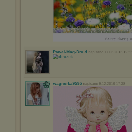
Pawel-Mag-Druid
napisano 17.06.2016 19:5
wagnerka9595
napisano 9.12.2019 17:38