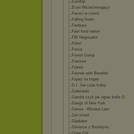
Eurotrip
Evan Wszechmogący
Faceci w czerni
Falling Down
Fanboys
Fast food nation
FBI Negocjator
Felon
Focus
Forest Gump
Fracture
Frantic
Friends with Benefits
Fujary na tropie
G.I. Joe czas kobry
Galerianki
Gambit czyli jak ograć króla
Gangs of New York
Genua - Wloskie Lato
Get smart
Gladiator
Gliniarze z Brooklynu
Gone Girl