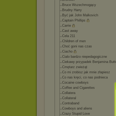
Bruce Wszechmogący
Brudny Harry
Być jak John Malkovich
Captain Phillips
Carrie
Cast away
Cela 211
Children of men
Choć goni nas czas
Ciacho
Cialo bardzo niepedagogiczn
e
Ciekawy przypadek Benjamina Butt
Cmętarz zwieżąt
Co mi zrobisz jak mnie złapiesz
Co nas kręci, co nas podnieca
Cocaine cowboys
Coffee and Cigarettes
Collatera
Collateral
Contraband
Cowboys and aliens
Crazy Stupid Love