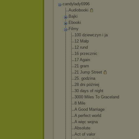
candylady6996
Audiobooki
Bajki
Ebooki
Filmy
100 dziewczyn i ja
12 Małp
12 rund
16 przecznic
17 Again
21 gram
21 Jump Street
25. godzina
28 dni później
30 days of night
3000 Miles To Graceland
8 Mile
A Good Marriage
A perfect world
A więc wojna
Absolute
Act of valor