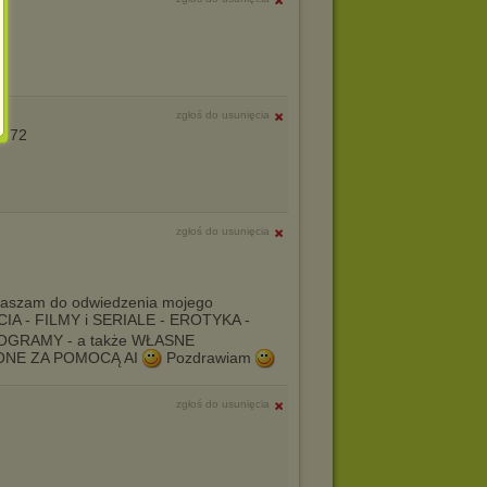
zgłoś do usunięcia
2272
zgłoś do usunięcia
aszam do odwiedzenia mojego
A - FILMY i SERIALE - EROTYKA -
ROGRAMY - a także WŁASNE
ONE ZA POMOCĄ AI
Pozdrawiam
zgłoś do usunięcia