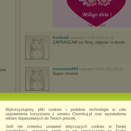
baribal2
napisano 23.06.2021 11:42
ZAPRASZAM na filmy, zdjęcia i e-booki
nexonem395
napisano 14.04.2022 06:20
ona
Super chomik
wohiv13241
napisano 22.12.2022 03:15
Super chomik
Wykorzystujemy pliki cookies i podobne technologie w celu
usprawnienia korzystania z serwisu Chomikuj.pl oraz wyświetlenia
reklam dopasowanych do Twoich potrzeb.
Jeśli nie zmienisz ustawień dotyczących cookies w Twojej
przeglądarce, wyrażasz zgodę na ich umieszczanie na Twoim