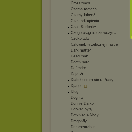
Crossroads
Czarna materia
Czarny łabędź
Czas odkupienia
Czas Serferów
Czego pragnie dziewczyna
Czekolada
Człowiek w żelaznej masce
Dark matter
Dead man
Death note
Defendor
Deja Vu
Diabeł ubiera się u Prady
Django
Dlug
Dogma
Donnie Darko
Dorwać byłą
Dotkniecie Nocy
Dragonfly
Dreamcatcher