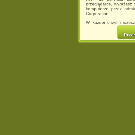
przeglądarce, wyrażasz
komputerze przez admin
Corporation.
W każdej chwili możesz
cookies w swojej przeglą
w naszej Pol
Prze
http://chomikuj.pl/Polity
Jednocześnie informuje
może spowodować ogr
Chomikuj.pl.
W przypadku braku twojej
prosimy o opuszczenie se
Wykorzystanie plików c
(dostosowanie reklam do
działań marketingowych).
Wyrażenie sprzeciwu spo
będzie dopasowana do Tw
wyświetlona przypadkowo
Istnieje możliwość zmian
sposób uniemożliwiając
urządzeniu końcowym. M
dokonując odpowiednich
internetowej.