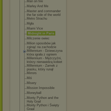
Man on fire
Marley And Me
Master and commander
the far side of the world
Metro Strachu
Mgła
Miami Vice
Midnight in Paris
Milczenie owiec
Milion sposobów jak
zginąć na zachodzie
Millennium - Dziewczyna
która igrała z ogniem
Millennium - Mężczyźni,
którzy nienawidzą kobiet
Millennium - Zamek z
piasku, który runął
Mirrors
Miś
Misery
Mission Impossible
Moneyball
Monty Python and the
Holy Grail
Monty Python i Święty
Graal