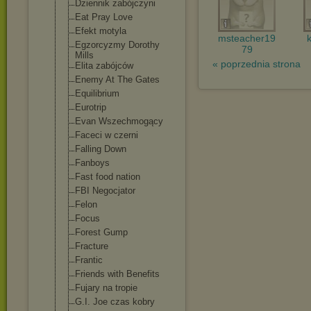
Dziennik zabójczyni
Eat Pray Love
Efekt motyla
msteacher19
Egzorcyzmy Dorothy
79
Mills
« poprzednia strona
Elita zabójców
Enemy At The Gates
Equilibrium
Eurotrip
Evan Wszechmogący
Faceci w czerni
Falling Down
Fanboys
Fast food nation
FBI Negocjator
Felon
Focus
Forest Gump
Fracture
Frantic
Friends with Benefits
Fujary na tropie
G.I. Joe czas kobry