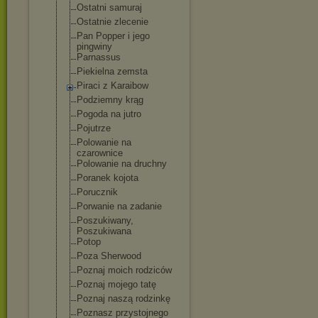
Ostatni samuraj
Ostatnie zlecenie
Pan Popper i jego
pingwiny
Parnassus
Piekielna zemsta
Piraci z Karaibow
Podziemny krąg
Pogoda na jutro
Pojutrze
Polowanie na
czarownice
Polowanie na druchny
Poranek kojota
Porucznik
Porwanie na zadanie
Poszukiwany,
Poszukiwana
Potop
Poza Sherwood
Poznaj moich rodziców
Poznaj mojego tatę
Poznaj naszą rodzinkę
Poznasz przystojnego