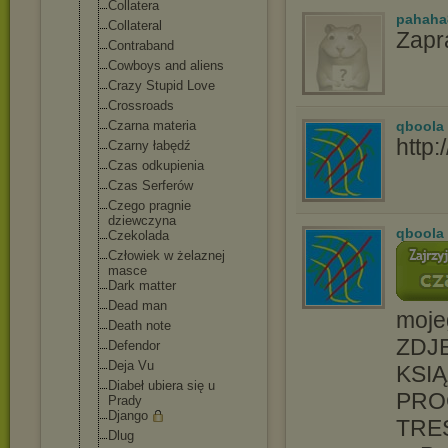
Collatera
pahaha
Collateral
Zapr
Contraband
Cowboys and aliens
Crazy Stupid Love
Crossroads
Czarna materia
qboola
http:
Czarny łabędź
Czas odkupienia
Czas Serferów
Czego pragnie
dziewczyna
qboola
Czekolada
Człowiek w żelaznej
masce
Dark matter
Dead man
moje
Death note
ZDJĘ
Defendor
Deja Vu
KSIĄ
Diabeł ubiera się u
PRO
Prady
Django
TRE
Dlug