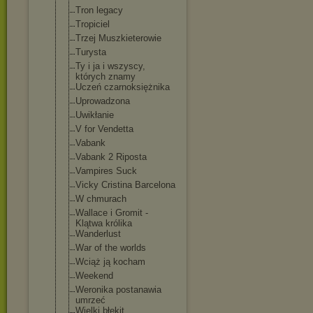
Tron legacy
Tropiciel
Trzej Muszkieterowie
Turysta
Ty i ja i wszyscy,
których znamy
Uczeń czarnoksiężnik
a
Uprowadzona
Uwikłanie
V for Vendetta
Vabank
Vabank 2 Riposta
Vampires Suck
Vicky Cristina Barcelona
W chmurach
Wallace i Gromit -
Klątwa królika
Wanderlust
War of the worlds
Wciąż ją kocham
Weekend
Weronika postanawia
umrzeć
Wielki błękit