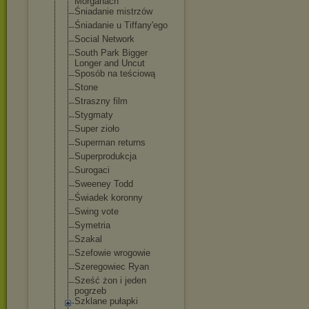
Morganach
Śniadanie mistrzów
Śniadanie u Tiffany'ego
Social Network
South Park Bigger
Longer and Uncut
Sposób na teściową
Stone
Straszny film
Stygmaty
Super zioło
Superman returns
Superprodukcja
Surogaci
Sweeney Todd
Świadek koronny
Swing vote
Symetria
Szakal
Szefowie wrogowie
Szeregowiec Ryan
Sześć żon i jeden
pogrzeb
Szklane pułapki