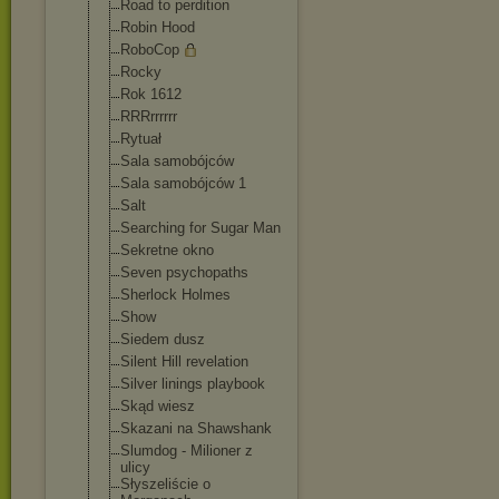
Road to perdition
Robin Hood
RoboCop
Rocky
Rok 1612
RRRrrrrrr
Rytuał
Sala samobójców
Sala samobójców 1
Salt
Searching for Sugar Man
Sekretne okno
Seven psychopaths
Sherlock Holmes
Show
Siedem dusz
Silent Hill revelation
Silver linings playbook
Skąd wiesz
Skazani na Shawshank
Slumdog - Milioner z
ulicy
Słyszeliście o