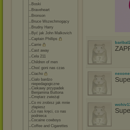
Boski
Braveheart
Bronson
Bruce Wszechmogący
Brudny Harry
Być jak John Malkovich
Captain Phillips
baribal
Carrie
ZAPR
Cast away
Cela 211
Children of men
Choć goni nas czas
nexon
Ciacho
Supe
Cialo bardzo
niepedagogiczn
e
Ciekawy przypadek
Benjamina Buttona
Cmętarz zwieżąt
Co mi zrobisz jak mnie
wohiv1
złapiesz
Supe
Co nas kręci, co nas
podnieca
Cocaine cowboys
Coffee and Cigarettes