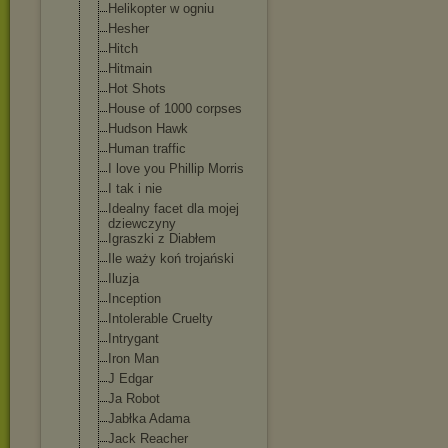
Helikopter w ogniu
Hesher
Hitch
Hitmain
Hot Shots
House of 1000 corpses
Hudson Hawk
Human traffic
I love you Phillip Morris
I tak i nie
Idealny facet dla mojej
dziewczyny
Igraszki z Diabłem
Ile waży koń trojański
Iluzja
Inception
Intolerable Cruelty
Intrygant
Iron Man
J Edgar
Ja Robot
Jabłka Adama
Jack Reacher