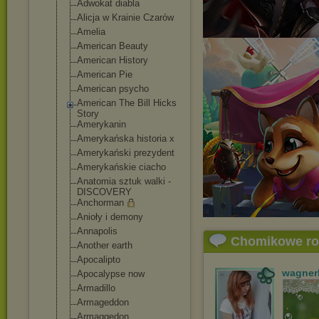
Adwokat diabla
Alicja w Krainie Czarów
Amelia
American Beauty
American History
American Pie
American psycho
American The Bill Hicks
Story
Amerykanin
Amerykańska historia x
Amerykański prezydent
Amerykańskie ciacho
Anatomia sztuk walki -
DISCOVERY
Anchorman
Anioły i demony
Annapolis
Chomikowe r
Another earth
Apocalipto
wagner
Apocalypse now
Armadillo
Armageddon
Armaggedon