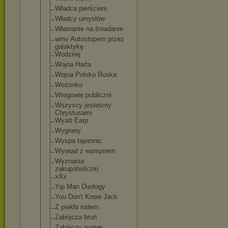
Władca pierścieni
Władcy umysłów
Włamanie na śniadanie
wmv Autostopem przez
galaktykę
Wodzirej
Wojna Harta
Wojna Polsko Ruska
Wożonko
Wrogowie publiczni
Wszyscy jesteśmy
Chrystusami
Wyatt Earp
Wygrany
Wyspa tajemnic
Wywiad z wampirem
Wyznania
zakupoholiczki
xXx
Yip Man Duology
You Don't Know Jack
Z piekła rodem
Zabójcza broń
Zabójczy numer