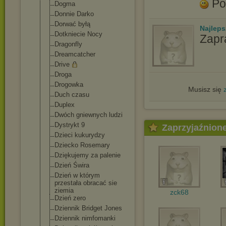
Po
Dogma
Donnie Darko
Dorwać byłą
Najlep
Dotkniecie Nocy
Zapr
Dragonfly
Dreamcatcher
Drive
Droga
Drogowka
Musisz się
Duch czasu
Duplex
Dwóch gniewnych ludzi
Dystrykt 9
Zaprzyjaźnion
Dzieci kukurydzy
Dziecko Rosemary
Dziękujemy za palenie
Dzień Świra
Dzień w którym
przestała obracać sie
ziemia
zck68
Dzień zero
Dziennik Bridget Jones
Dziennik nimfomanki