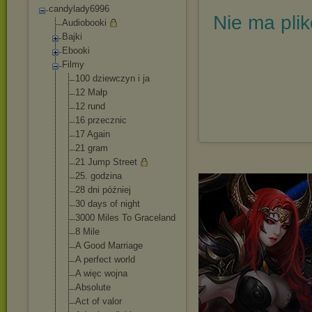
candylady6996
Nie ma pli
Audiobooki
Bajki
Ebooki
Filmy
100 dziewczyn i ja
12 Małp
12 rund
16 przecznic
17 Again
21 gram
21 Jump Street
25. godzina
28 dni później
30 days of night
3000 Miles To Graceland
8 Mile
A Good Marriage
A perfect world
A więc wojna
Absolute
Act of valor