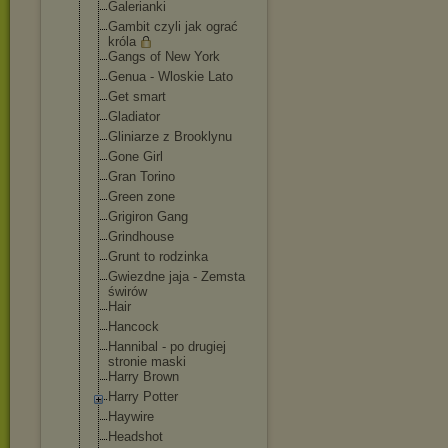
Galerianki
Gambit czyli jak ograć
króla
Gangs of New York
Genua - Wloskie Lato
Get smart
Gladiator
Gliniarze z Brooklynu
Gone Girl
Gran Torino
Green zone
Grigiron Gang
Grindhouse
Grunt to rodzinka
Gwiezdne jaja - Zemsta
świrów
Hair
Hancock
Hannibal - po drugiej
stronie maski
Harry Brown
Harry Potter
Haywire
Headshot