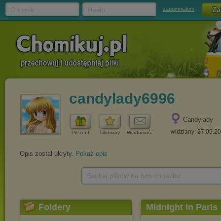
Chomik
Hasło
zapomniałem
candylady6996
Candylady
widziany: 27.05.2
Prezent
Ulubiony
Wiadomość
Opis został ukryty.
Pokaż opis
Szukaj plików na tym chomiku
Foldery
Midnight in Paris