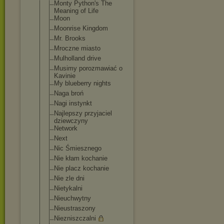
Monty Python's The
Meaning of Life
Moon
Moonrise Kingdom
Mr. Brooks
Mroczne miasto
Mulholland drive
Musimy porozmawiać o
Kavinie
My blueberry nights
Naga broń
Nagi instynkt
Najlepszy przyjaciel
dziewczyny
Network
Next
Nic Śmiesznego
Nie kłam kochanie
Nie placz kochanie
Nie zle dni
Nietykalni
Nieuchwytny
Nieustraszony
Niezniszczalni