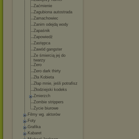
Zaćmienie
Zagubiona autostrada
Zamachowiec
Zanim odejdą wody
Zapaśnik
Zapowiedź
Zastępca
Zawód gangster
Ze śmiercią jej do
twarzy
Zero
Zero dark thirty
Zła Kobieta
Złap mnie, jeśli potrafisz
Złodziejski kodeks
Zmierzch
Zombie strippers
Życie biurowe
Filmy wg. aktorów
Foty
Grafika
Kabaret