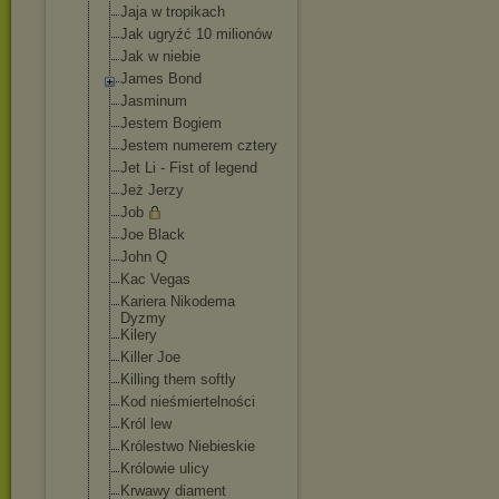
Jaja w tropikach
Jak ugryźć 10 milionów
Jak w niebie
James Bond
Jasminum
Jestem Bogiem
Jestem numerem cztery
Jet Li - Fist of legend
Jeż Jerzy
Job
Joe Black
John Q
Kac Vegas
Kariera Nikodema
Dyzmy
Kilery
Killer Joe
Killing them softly
Kod nieśmiertelnoś
ci
Król lew
Królestwo Niebieskie
Królowie ulicy
Krwawy diament