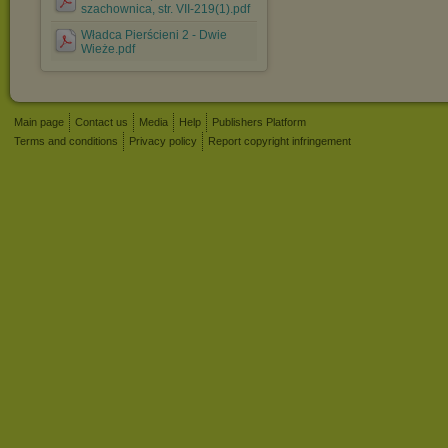
szachownica, str. VII-219(1).pdf
Władca Pierścieni 2 - Dwie
Wieże.pdf
Main page
Contact us
Media
Help
Publishers Platform
Terms and conditions
Privacy policy
Report copyright infringement