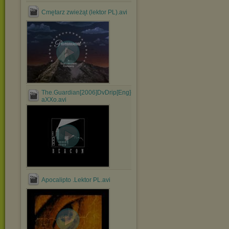
Cmętarz zwieżąt (lektor PL).avi
The.Guardian[2006]DvDrip[Eng]-
aXXo.avi
Apocalipto .Lektor PL.avi