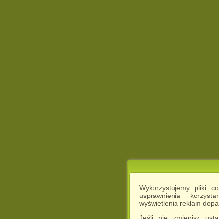
Wykorzystujemy pliki c
usprawnienia korzyst
wyświetlenia reklam dop
Jeśli nie zmienisz ust