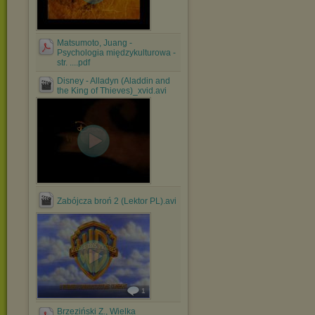
Matsumoto, Juang -
Psychologia międzykulturowa -
str. ....pdf
Disney - Alladyn (Aladdin and
the King of Thieves)_xvid.avi
Zabójcza broń 2 (Lektor PL).avi
1
Brzeziński Z., Wielka