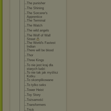
The punisher
The Shining
The Sorcerer's
Apprentice
The Terminal
The Watch
The wild angels
The Wolf of Wall
Street
The World's Fastest
Indian
There will be blood
Thor
Three Kings
To nie jest kraj dla
starych ludzi
To nie tak jak myślisz
Kotku
To skomplikowane
To tylko seks
Tower Heist
Toy Story
Tożsamość
Transformers
Trick