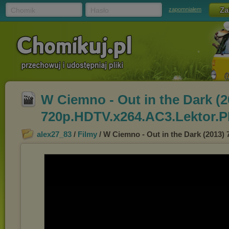
Chomik
Hasło
zapomniałem
W Ciemno - Out in the Dark (2
720p.HDTV.x264.AC3.Lektor.
alex27_83
/
Filmy
/ W Ciemno - Out in the Dark (2013