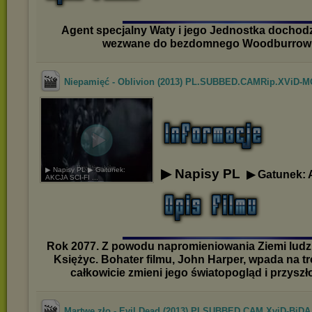
Agent specjalny Waty i jego Jednostka dochod
wezwane do bezdomnego Woodburrow 
Niepamięć - Oblivion (2013) PL.SUBBED.CAMRip.XViD-
▶ Napisy PL ▶ Gatunek:
▶ Napisy PL
▶ Gatunek: 
AKCJA SCI-FI ...
Rok 2077. Z powodu napromieniowania Ziemi ludzie
Księżyc. Bohater filmu, John Harper, wpada na tr
całkowicie zmieni jego światopogląd i przyszł
Martwe zło - Evil Dead (2013) PLSUBBED.CAM.XviD-BiDA