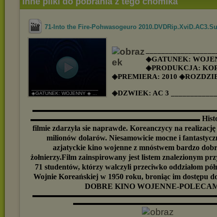
Inne pliki do pobrania z tego chomika
71-Into the Fire-Pohwasogeuro 2010.DVDRip.XviD.AC3.Su
__________________
◈GATUNEK: WOJE
◈PRODUKCJA: KO
◈PREMIERA: 2010 ◈ROZDZIE
_______________________
◈DZWIEK: AC 3
___________
◈GATUNEK: WOJENNY ◈ ...
▬▬▬▬▬▬▬▬▬▬▬▬▬▬▬▬▬▬▬▬▬▬▬▬▬▬▬
Hist
▬▬▬▬▬▬▬▬▬▬▬▬▬▬▬▬▬▬▬▬▬▬▬▬▬
filmie zdarzyła sie naprawde. Koreanczycy na realizację
milionów dolarów. Niesamowicie mocne i fantastycz
azjatyckie kino wojenne z mnóstwem bardzo dobr
żołnierzy.Film zainspirowany jest listem znalezionym pr
71 studentów, którzy walczyli przeciwko oddziałom p
Wojnie Koreańskiej w 1950 roku, broniąc im dostępu d
DOBRE KINO WOJENNE-POLECAM
▬▬▬▬▬▬▬▬▬▬▬▬▬▬▬▬▬▬▬▬▬▬▬▬▬▬▬
▬▬▬▬▬▬▬▬▬▬▬▬▬▬▬▬▬▬▬▬▬