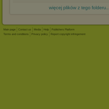
więcej plików z tego folderu..
Main page
Contact us
Media
Help
Publishers Platform
Terms and conditions
Privacy policy
Report copyright infringement