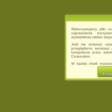
Wykorzystujemy pliki c
usprawnienia korzyst
wyświetlenia reklam dop
Jeśli nie zmienisz ust
przeglądarce, wyrażasz
komputerze przez admin
Corporation.
W każdej chwili możesz
cookies w swojej przeglą
w naszej Pol
Prze
http://chomikuj.pl/Polity
Jednocześnie informuje
może spowodować ogr
Chomikuj.pl.
W przypadku braku twojej
prosimy o opuszczenie se
Wykorzystanie plików c