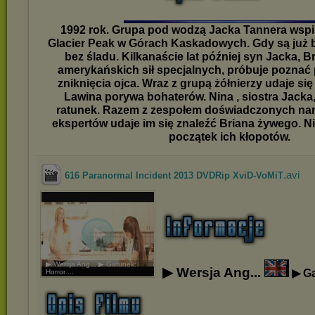
1992 rok. Grupa pod wodzą Jacka Tannera wspin
Glacier Peak w Górach Kaskadowych. Gdy są już bl
bez śladu. Kilkanaście lat później syn Jacka, 
amerykańskich sił specjalnych, próbuje poznać
zniknięcia ojca. Wraz z grupą żółnierzy udaje się
Lawina porywa bohaterów. Nina , siostra Jacka,
ratunek. Razem z zespołem doświadczonych narc
ekspertów udaje im się znaleźć Briana żywego. Ni
początek ich kłopotów.
.avi
616 Paranormal Incident 2013 DVDRip XviD-VoMiT
▶ Wersja Ang... ▶ Gatunek:
▶ Wersja Ang...
▶ Ga
Horror ...