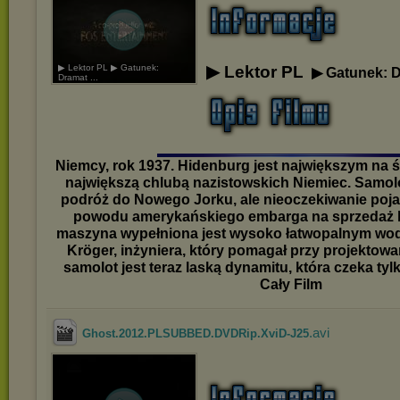
▶ Lektor PL ▶ Gatunek:
▶ Lektor PL
▶ Gatunek: 
Dramat ...
Niemcy, rok 1937. Hidenburg jest największym na 
największą chlubą nazistowskich Niemiec. Samo
podróż do Nowego Jorku, ale nieoczekiwanie poja
powodu amerykańskiego embarga na sprzedaż h
maszyna wypełniona jest wysoko łatwopalnym wod
Kröger, inżyniera, który pomagał przy projektow
samolot jest teraz laską dynamitu, która czeka tylk
Cały Film
.avi
Ghost.2012.PLSUBBED.DVDRip.XviD-J25