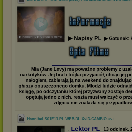
▶ Napisy PL ▶ Gatunek: Horror
▶ Napisy PL
▶ Gatunek: 
...
Mia (Jane Levy) ma poważne problemy z uza
narkotyków. Jej brat i trójka przyjaciół, chcąc jej
nałogiem, zabierają ją na weekend do znajdując
głuszy opuszczonego domku. Młodzi ludzie odnajd
księgę, po odczytaniu której przyzwany zostaje d
opętują jedno z nich, reszta musi walczyć o prze
zdjęciu nie znalazła się przypadkow
.avi
Hannibal.S01E13.PL.WEB-DL.XviD-CAMBiO
Lektor PL
.
13 odcinek. 