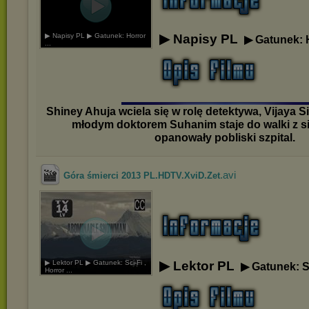
▶ Napisy PL ▶ Gatunek: Horror
▶ Napisy PL
▶ Gatunek: 
...
Shiney Ahuja wciela się w rolę detektywa, Vijaya S
młodym doktorem Suhanim staje do walki z sił
opanowały pobliski szpital.
.avi
Góra śmierci 2013 PL.HDTV.XviD.Zet
▶ Lektor PL ▶ Gatunek: Sci-Fi ,
▶ Lektor PL
▶ Gatunek: Sc
Horror ...