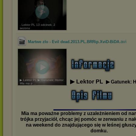
. Lektor PL 13 odcinek. 2
sezonu
.avi
Martwe zło - Evil dead.2013.PL.BRRip.XviD-BiDA
▶ Lektor PL ▶ Gatunek: Horror
▶ Lektor PL
▶ Gatunek: H
Mia ma p ...
Mia ma poważne problemy z uzależnieniem od nark
trójka przyjaciół, chcąc jej pomóc w zerwaniu z nał
na weekend do znajdującego się w leśnej głus
domku.