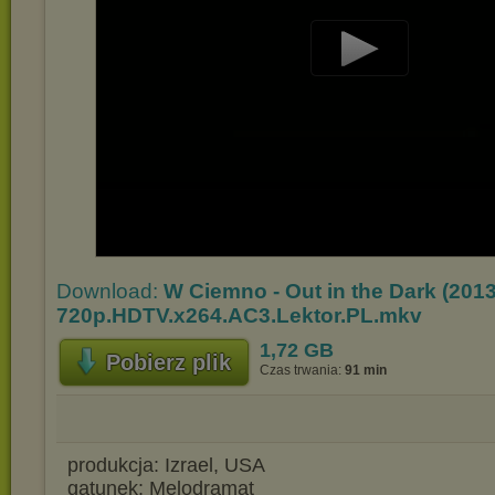
Play
Video
Download:
W Ciemno - Out in the Dark (2013
720p.HDTV.x264.AC3.Lektor.PL.mkv
1,72 GB
Pobierz plik
Czas trwania:
91 min
produkcja: Izrael, USA
gatunek: Melodramat