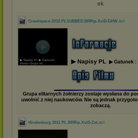
.avi
Crawlspace.2012.PLSUBBED.BRRip.XviD-GHW
▶ Napisy PL ▶ Gatunek :
▶ Napisy PL
▶ Gatunek : 
Horror Grupa eli ...
Grupa elitarnych żołnierzy zostaje wysłana do po
uwolnić z niej naukowców. Nie są jednak przygoto
zobaczą.
.avi
Hindenburg 2011 PL.BRRip.XviD-Zet