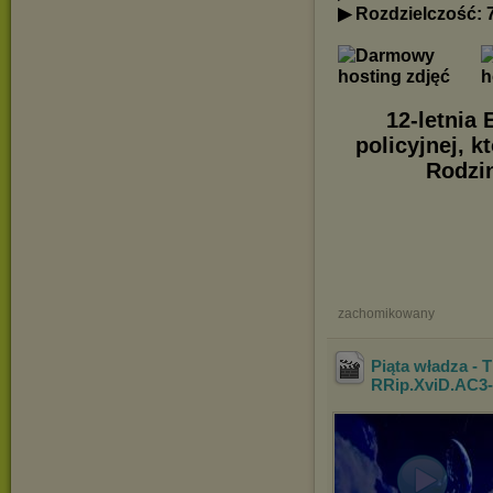
▶ Rozdzielczość: 
12-letnia
policyjnej, k
Rodzi
zachomikowany
Piąta władza - T
RRip.XviD.AC3-