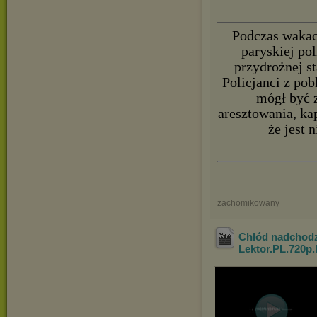
Podczas wakac
paryskiej pol
przydrożnej st
Policjanci z po
mógł być 
aresztowania, ka
że jest 
zachomikowany
Chłód nadchodzi
Lektor.PL.720p