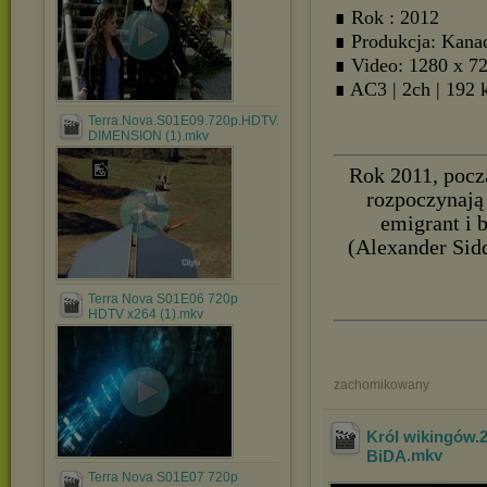
∎ Rok : 2012
∎ Produkcja: Kan
∎ Video: 1280 x 7
∎ AC3 | 2ch | 192 
Terra.Nova.S01E09.720p.HDTV.X264-
DIMENSION (1).mkv
Rok 2011, pocz
rozpoczynają
emigrant i 
(Alexander Sid
Terra Nova S01E06 720p
HDTV x264 (1).mkv
zachomikowany
Król wikingów.
BiDA
.mkv
Terra Nova S01E07 720p