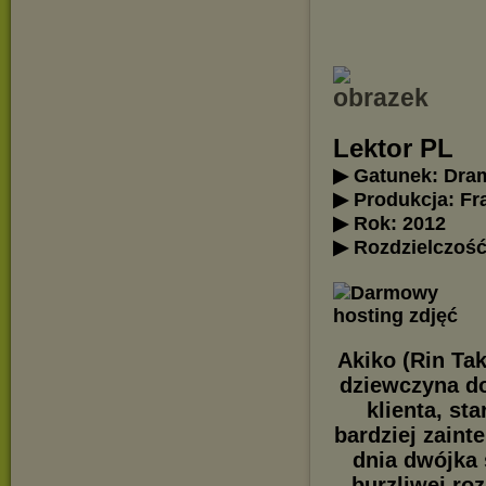
Lektor PL
▶ Gatunek: Dra
▶ Produkcja: Fr
▶ Rok: 2012
▶ Rozdzielczość
Akiko (Rin Tak
dziewczyna do
klienta, st
bardziej zain
dnia dwójka 
burzliwej ro