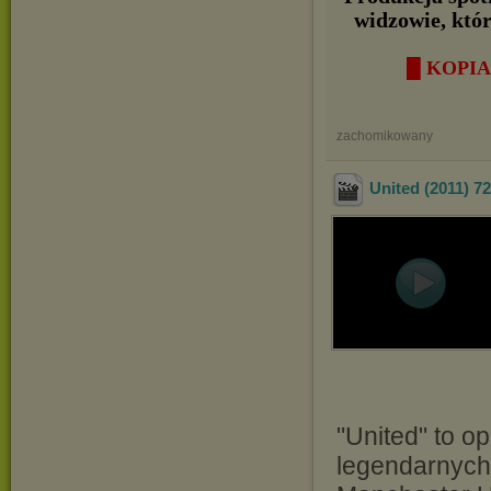
widzowie, któ
█ KOPIA
zachomikowany
United (2011) 7
"United" to op
legendarnych