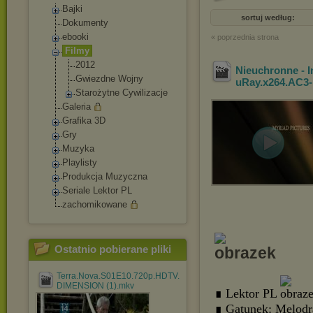
Bajki
sortuj według:
Dokumenty
ebooki
« poprzednia strona
Filmy
2012
Nieuchronne - I
Gwiezdne Wojny
uRay.x264.AC3
Starożytne Cywilizacje
Galeria
Grafika 3D
Gry
Muzyka
Playlisty
Produkcja Muzyczna
Seriale Lektor PL
zachomikowane
Ostatnio pobierane pliki
Terra.Nova.S01E10.720p.HDTV.X264-
DIMENSION (1).mkv
∎ Lektor PL
∎ Gatunek: Melod