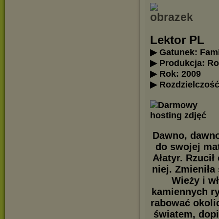
Lektor PL
▶ Gatunek: Fami
▶ Produkcja: Ro
▶ Rok: 2009
▶ Rozdzielczość
Dawno, dawno 
do swojej mat
Ałatyr. Rzucił
niej. Zmienił
Wieży i w
kamiennych ry
rabować okoli
światem, dopi