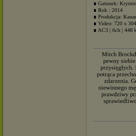
∎ Gatunek: Krymina
∎ Rok : 2014
∎ Produkcja: Kan
∎ Video: 720 x 30
∎ AC3 | 6ch | 448 
Mitch Brockde
pewny siebie
przysięgłych.
potrąca przech
zdarzenia. G
niewinnego męż
prawdziwy pr
sprawiedliwo