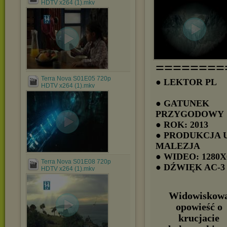
HDTV x264 (1).mkv
========
Terra Nova S01E05 720p
● LEKTOR PL
HDTV x264 (1).mkv
● GATUNEK
PRZYGODOWY
● ROK: 2013
● PRODUKCJA 
MALEZJA
● WIDEO: 1280X
Terra Nova S01E08 720p
● DŹWIĘK AC-3
HDTV x264 (1).mkv
Widowiskow
opowieść o
krucjacie