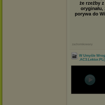
że rzeźby 
oryginału,
porywa do Wi
zachomikowany
W Umyśle Wroga
.AC3.Lektor.PL(