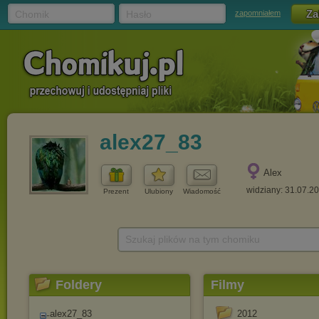
Chomik
Hasło
zapomniałem
alex27_83
Alex
widziany: 31.07.2
Prezent
Ulubiony
Wiadomość
Szukaj plików na tym chomiku
Foldery
Filmy
alex27_83
2012