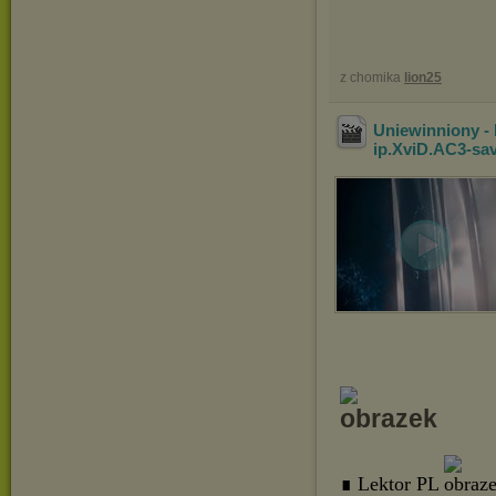
z chomika
lion25
Uniewinniony -
ip.XviD.AC3-sa
∎ Lektor PL