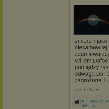
śmierci i jako
niesamowitej 
zdumiewający
Willem Dafoe
pomiędzy ras
odwaga Darren
zagrożonej lu
z chomika
Kathieen
R.I.F.Wywiad Ro
Zet
.mkv