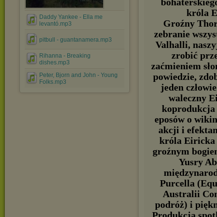
bohaterskieg
króla 
Daddy Yankee - Ella me
Groźny Thor 
levantó.mp3
zebranie wszys
pitbull - guantanamera.mp3
Valhalli, nasz
zrobić prz
Rihanna - Breaking
dishes.mp3
zaćmieniem słońc
Peter, Bjorn and John - Young
powiedzie, zdo
Folks.mp3
jeden człowi
waleczny E
koprodukcja 
eposów o wikin
akcji i efekt
króla Eiricka
groźnym bogiem
Yusry Ab
międzynarod
Purcella (Equ
Australii Co
podróż) i pięk
Produkcja spot