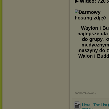
▶ Wideo: 720 
Waylon i Bu
najlepsze dla
do grupy, 
medycznym. 
maszyny do z
Walon i Budd
zachomikowany
Lista - The Lis
sav
.avi