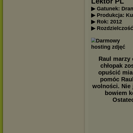
Lektor PL
▶ Gatunek: Dra
▶ Produkcja: Ku
▶ Rok: 2012
▶ Rozdzielczość
Raul marzy 
chłopak zos
opuścić mias
pomóc Raulo
wolności. Nie 
bowiem ko
Ostate