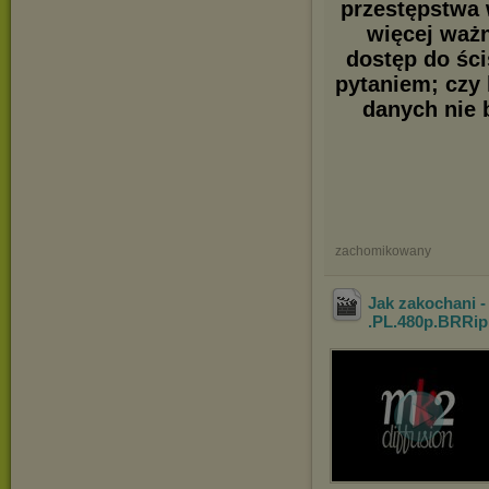
przestępstwa 
więcej ważn
dostęp do śc
pytaniem; czy
danych nie 
zachomikowany
Jak zakochani -
.PL.480p.BRRip