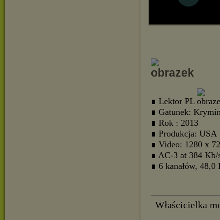
∎ Lektor PL
∎ Gatunek: Krymin
∎ Rok : 2013
∎ Produkcja: USA
∎ Video: 1280 x 7
∎ AC-3 at 384 Kb/
∎ 6 kanałów, 48,0
Właścicielka mot