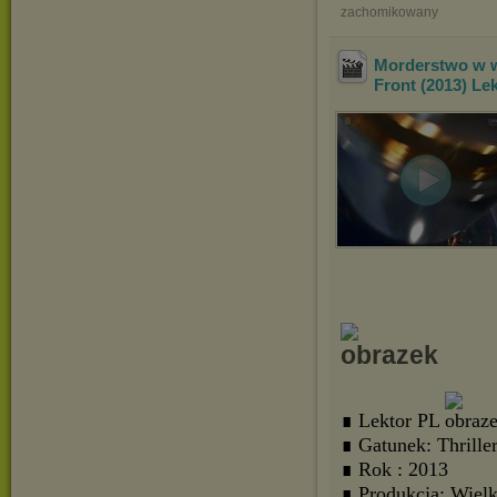
zachomikowany
Morderstwo w w
Front (2013) L
∎ Lektor PL
∎ Gatunek: Thrille
∎ Rok : 2013
∎ Produkcja: Wielk