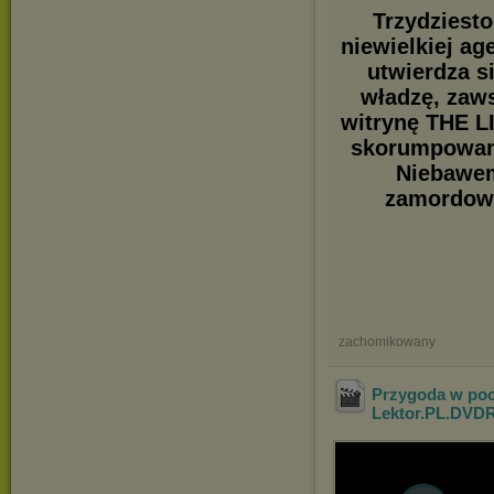
Trzydziesto
niewielkiej ag
utwierdza si
władzę, zaw
witrynę THE L
skorumpowany
Niebawem 
zamordowa
zachomikowany
Przygoda w poci
Lektor.PL.DVDR