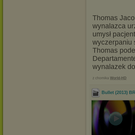
Thomas Jacobs
wynalazca ur
umysł pacjen
wyczerpaniu 
Thomas podej
Departamente
wynalazek do
z chomika
World-HD
Bullet (2013) B