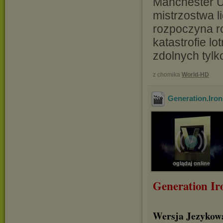
Manchester Un
mistrzostwa li
rozpoczyna r
katastrofie l
zdolnych tyl
z chomika
World-HD
Generation.Iro
oglądaj online
Generation Ir
Wersja Jezyko