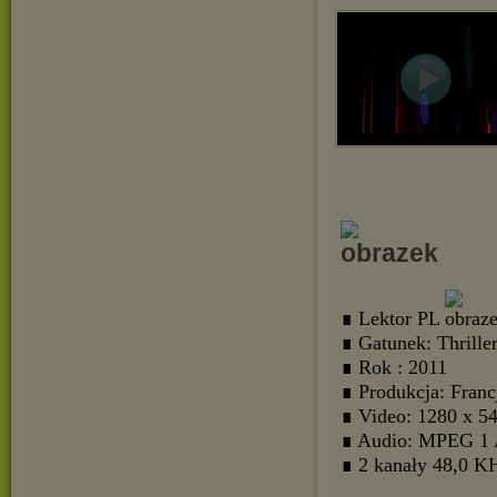
∎ Lektor PL
∎ Gatunek: Thrille
∎ Rok : 2011
∎ Produkcja: Franc
∎ Video: 1280 x 5
∎ Audio: MPEG 1 
∎ 2 kanały 48,0 KH