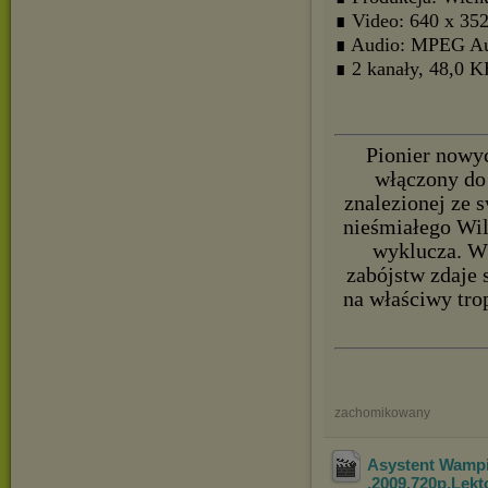
∎ Video: 640 x 35
∎ Audio: MPEG Au
∎ 2 kanały, 48,0 
Pionier nowyc
włączony do 
znalezionej ze 
nieśmiałego Wilf
wyklucza. Wk
zabójstw zdaje 
na właściwy tro
zachomikowany
Asystent Wampir
.2009.720p.Lekt