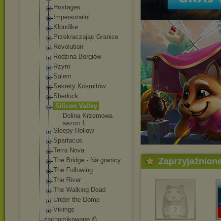
Hostages
Impersonalni
Klondike
Przekraczając Granice
Revolution
Rodzina Borgiów
Rzym
Salem
Sekrety Kosmitów
Sherlock
Silicon Valley
Dolina Krzemowa
sezon 1
Sleepy Hollow
Spartacus
Terra Nova
The Bridge - Na granicy
Zaprzyjaźnion
The Following
The River
The Walking Dead
Under the Dome
Vikings
zachomikowane