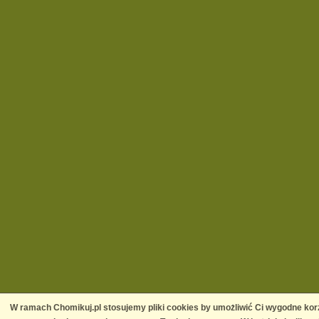
W ramach Chomikuj.pl stosujemy pliki cookies by umożliwić Ci wygodne korz