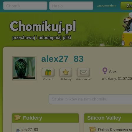
Chomik
Hasło
zapomniałem
alex27_83
Alex
widziany: 31.07.2
Prezent
Ulubiony
Wiadomość
Szukaj plików na tym chomiku
Foldery
Silicon Valley
alex27_83
Dolina Krzemowa s