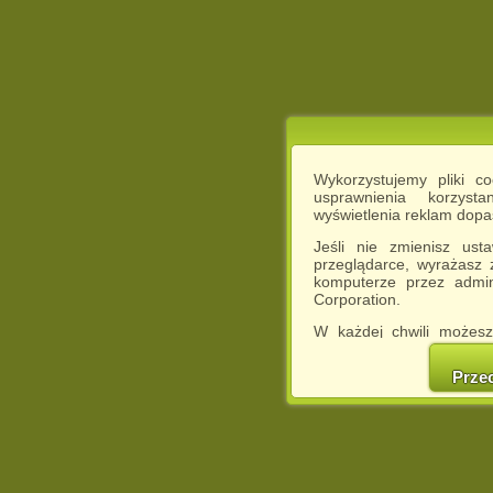
Wykorzystujemy pliki c
usprawnienia korzyst
wyświetlenia reklam dop
Jeśli nie zmienisz ust
przeglądarce, wyrażasz
komputerze przez admin
Corporation.
W każdej chwili możesz
cookies w swojej przeglą
w naszej Pol
Prze
http://chomikuj.pl/Polity
Jednocześnie informuje
może spowodować ogr
Chomikuj.pl.
W przypadku braku twojej