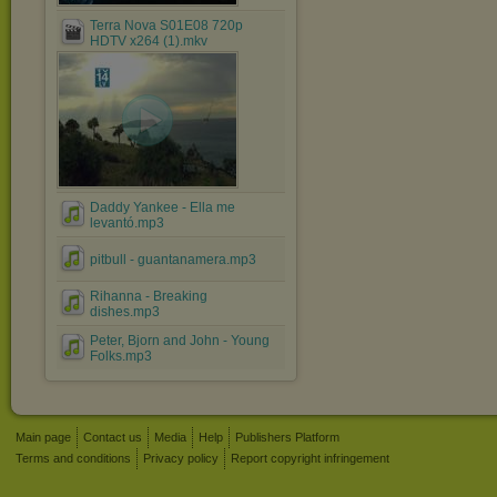
Terra Nova S01E08 720p
HDTV x264 (1).mkv
Daddy Yankee - Ella me
levantó.mp3
pitbull - guantanamera.mp3
Rihanna - Breaking
dishes.mp3
Peter, Bjorn and John - Young
Folks.mp3
Main page
Contact us
Media
Help
Publishers Platform
Terms and conditions
Privacy policy
Report copyright infringement