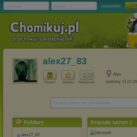
Chomik
Hasło
zapomniałem
alex27_83
Alex
widziany: 31.07.2
Prezent
Ulubiony
Wiadomość
Szukaj plików na tym chomiku
Foldery
Dracula sezon 1
alex27_83