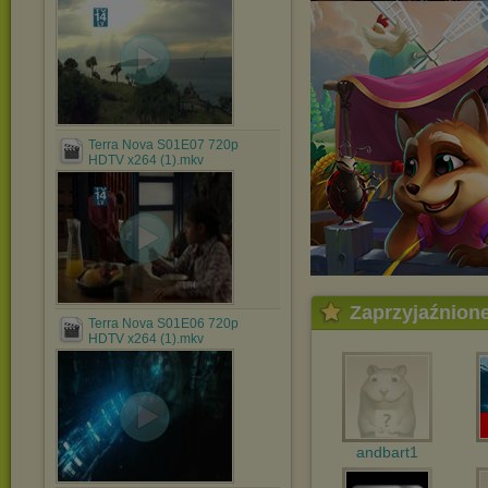
Terra Nova S01E07 720p
HDTV x264 (1).mkv
Zaprzyjaźnion
Terra Nova S01E06 720p
HDTV x264 (1).mkv
andbart1