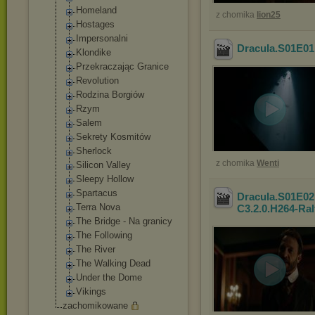
Homeland
z chomika
lion25
Hostages
Impersonalni
Dracula.S01E0
Klondike
Przekraczając Granice
Revolution
Rodzina Borgiów
Rzym
Salem
Sekrety Kosmitów
Sherlock
z chomika
Wenti
Silicon Valley
Sleepy Hollow
Spartacus
Dracula.S01E02
Terra Nova
C3.2.0.H264-Ral
The Bridge - Na granicy
The Following
The River
The Walking Dead
Under the Dome
Vikings
zachomikowane