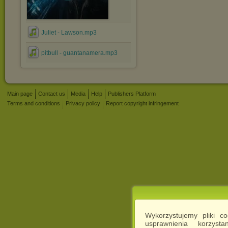
Juliet - Lawson.mp3
pitbull - guantanamera.mp3
Main page
Contact us
Media
Help
Publishers Platform
Terms and conditions
Privacy policy
Report copyright infringement
Wykorzystujemy pliki c
usprawnienia korzyst