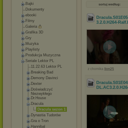
Bajki
sortuj według:
Dokumenty
ebooki
Dracula.S01E05
Filmy
3.2.0.H264-Ralf
Galeria
Grafika 3D
Gry
Muzyka
Playlisty
Produkcja Muzyczna
Seriale Lektor PL
11.22.63 Lektor PL
z chomika
lion25
Breaking Bad
Demony Davinci
Dracula.S01E04
Dexter
DL.AC3.2.0.H26
Doświadczyć
Niezwykłego
Dr.House
Dracula
Dracula sezon 1
Dynastia Tudorów
Gra o Tron
Hannibal