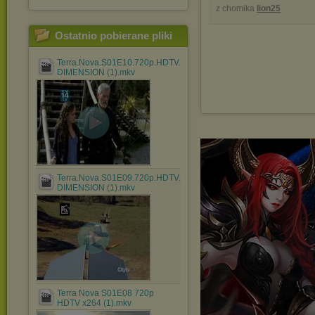
z chomika
lion25
Ostatnio pobierane pliki
Terra.Nova.S01E10.720p.HDTV.X264-
DIMENSION (1).mkv
Terra.Nova.S01E09.720p.HDTV.X264-
DIMENSION (1).mkv
Terra Nova S01E08 720p
HDTV x264 (1).mkv