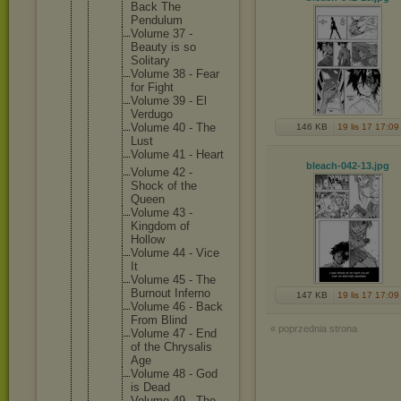
Back The
Pendulum
Volume 37 -
Beauty is so
Solitary
Volume 38 - Fear
for Fight
Volume 39 - El
Verdugo
Volume 40 - The
146 KB
19 lis 17 17:09
Lust
Volume 41 - Heart
bleach-042-13
.jpg
Volume 42 -
Shock of the
Queen
Volume 43 -
Kingdom of
Hollow
Volume 44 - Vice
It
Volume 45 - The
Burnout Inferno
147 KB
19 lis 17 17:09
Volume 46 - Back
From Blind
« poprzednia strona
Volume 47 - End
of the Chrysali
s
Age
Volume 48 - God
is Dead
Volume 49 - The