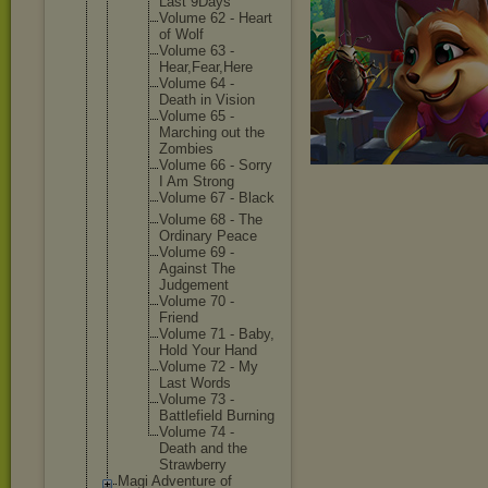
Last 9Days
Volume 62 - Heart
of Wolf
Volume 63 -
Hear,Fea
r,Here
Volume 64 -
Death in Vision
Volume 65 -
Marching out the
Zombies
Volume 66 - Sorry
I Am Strong
Volume 67 - Black
Volume 68 - The
Ordinary Peace
Volume 69 -
Against The
Judgemen
t
Volume 70 -
Friend
Volume 71 - Baby,
Hold Your Hand
Volume 72 - My
Last Words
Volume 73 -
Battlefi
eld Burning
Volume 74 -
Death and the
Strawber
ry
Magi Adventure of