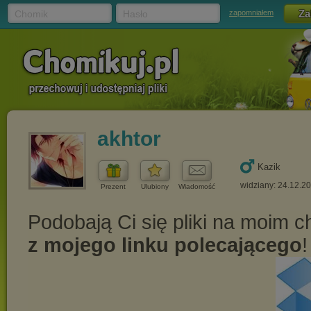
Chomik
Hasło
zapomniałem
akhtor
Kazik
widziany: 24.12.2
Prezent
Ulubiony
Wiadomość