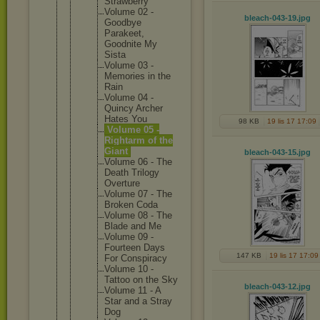
Strawber
ry
Volume 02 -
bleach-043-19
.jpg
Goodbye
Parakeet
,
Goodnite My
Sista
Volume 03 -
Memories in the
Rain
Volume 04 -
Quincy Archer
Hates You
98 KB
19 lis 17 17:09
Volume 05 -
Rightarm of the
Giant
bleach-043-15
.jpg
Volume 06 - The
Death Trilogy
Overture
Volume 07 - The
Broken Coda
Volume 08 - The
Blade and Me
Volume 09 -
Fourteen Days
147 KB
19 lis 17 17:09
For Conspira
cy
Volume 10 -
Tattoo on the Sky
bleach-043-12
.jpg
Volume 11 - A
Star and a Stray
Dog