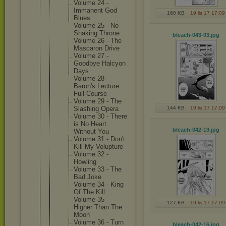
Volume 24 -
Immanent God
160 KB
19 lis 17 17:09
Blues
Volume 25 - No
Shaking Throne
bleach-043-03
.jpg
Volume 26 - The
Mascaron Drive
Volume 27 -
Goodbye Halcyon
Days
Volume 28 -
Baron's Lecture
Full-Cou
rse
Volume 29 - The
Slashing Opera
144 KB
19 lis 17 17:09
Volume 30 - There
is No Heart
bleach-042-19
.jpg
Without You
Volume 31 - Don't
Kill My Voluptur
e
Volume 32 -
Howling
Volume 33 - The
Bad Joke
Volume 34 - King
Of The Kill
Volume 35 -
127 KB
19 lis 17 17:09
Higher Than The
Moon
Volume 36 - Turn
bleach-042-16
.jpg