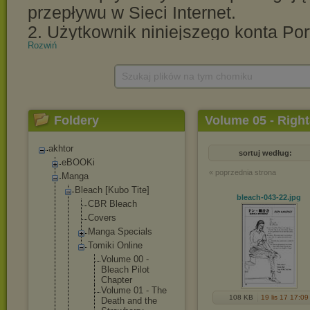
Rozwiń
Szukaj plików na tym chomiku
Foldery
Volume 05 - Right
akhtor
sortuj według:
eBOOKi
« poprzednia strona
Manga
Bleach [Kubo Tite]
bleach-043-22
.jpg
CBR Bleach
Covers
Manga Specials
Tomiki Online
Volume 00 -
Bleach Pilot
Chapter
Volume 01 - The
108 KB
19 lis 17 17:09
Death and the