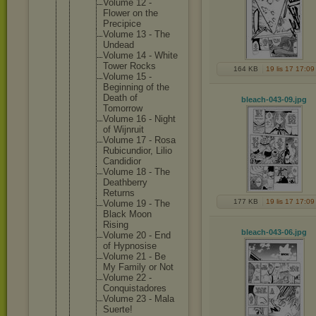
Volume 12 -
Flower on the
Precipic
e
Volume 13 - The
Undead
Volume 14 - White
Tower Rocks
164 KB
19 lis 17 17:09
Volume 15 -
Beginnin
g of the
Death of
bleach-043-09
.jpg
Tomorrow
Volume 16 - Night
of Wijnruit
Volume 17 - Rosa
Rubicund
ior, Lilio
Candidio
r
Volume 18 - The
Deathber
ry
Returns
177 KB
19 lis 17 17:09
Volume 19 - The
Black Moon
Rising
bleach-043-06
.jpg
Volume 20 - End
of Hypnosis
e
Volume 21 - Be
My Family or Not
Volume 22 -
Conquist
adores
Volume 23 - Mala
Suerte!