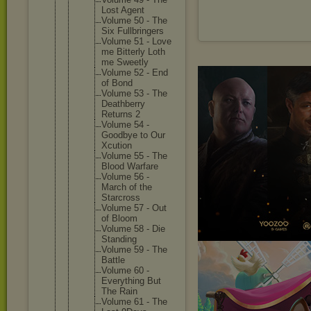
Lost Agent
Volume 50 - The
Six Fullbrin
gers
Volume 51 - Love
me Bitterly Loth
me Sweetly
Volume 52 - End
of Bond
Volume 53 - The
Deathber
ry
Returns 2
Volume 54 -
Goodbye to Our
Xcution
Volume 55 - The
Blood Warfare
Volume 56 -
March of the
Starcros
s
Volume 57 - Out
of Bloom
Volume 58 - Die
Standing
Volume 59 - The
Battle
Volume 60 -
Everythi
ng But
The Rain
Volume 61 - The