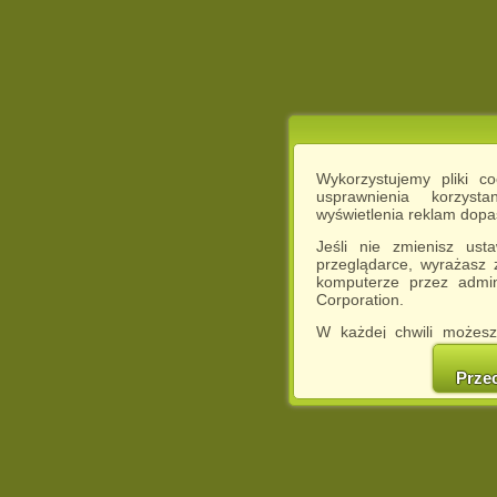
Wykorzystujemy pliki c
usprawnienia korzyst
wyświetlenia reklam dop
Jeśli nie zmienisz ust
przeglądarce, wyrażasz
komputerze przez admin
Corporation.
W każdej chwili możesz
cookies w swojej przeglą
w naszej Pol
Prze
http://chomikuj.pl/Polity
Jednocześnie informuje
może spowodować ogr
Chomikuj.pl.
W przypadku braku twojej