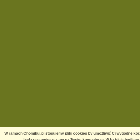
W ramach Chomikuj.pl stosujemy pliki cookies by umożliwić Ci wygodne korz
będą one umieszczane na Twoim komputerze. W każdej chwili moż