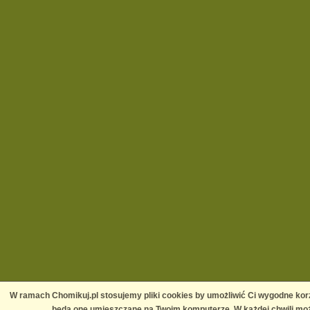
W ramach Chomikuj.pl stosujemy pliki cookies by umożliwić Ci wygodne korz
będą one umieszczane na Twoim komputerze. W każdej chwili moż