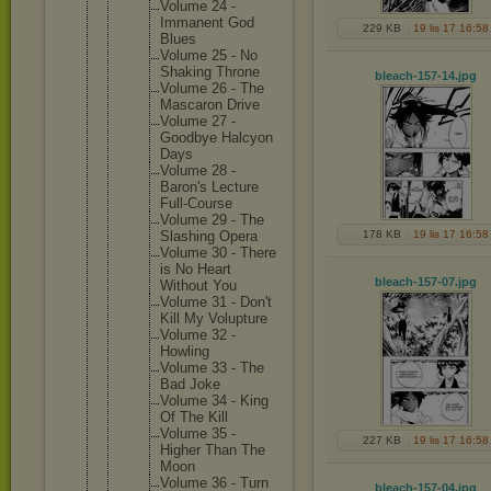
Volume 24 -
Immanent God
229 KB
19 lis 17 16:58
Blues
Volume 25 - No
Shaking Throne
bleach-157-14
.jpg
Volume 26 - The
Mascaron Drive
Volume 27 -
Goodbye Halcyon
Days
Volume 28 -
Baron's Lecture
Full-Cou
rse
Volume 29 - The
Slashing Opera
178 KB
19 lis 17 16:58
Volume 30 - There
is No Heart
bleach-157-07
.jpg
Without You
Volume 31 - Don't
Kill My Voluptur
e
Volume 32 -
Howling
Volume 33 - The
Bad Joke
Volume 34 - King
Of The Kill
Volume 35 -
227 KB
19 lis 17 16:58
Higher Than The
Moon
Volume 36 - Turn
bleach-157-04
.jpg