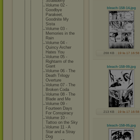
Strawber
ry
Volume 02 -
bleach-158-14
.jpg
Goodbye
Parakeet
,
Goodnite My
Sista
Volume 03 -
Memories in the
Rain
Volume 04 -
Quincy Archer
Hates You
268 KB
19 lis 17 16:58
Volume 05 -
Rightarm of the
Giant
bleach-158-09
.jpg
Volume 06 - The
Death Trilogy
Overture
Volume 07 - The
Broken Coda
Volume 08 - The
Blade and Me
Volume 09 -
Fourteen Days
213 KB
19 lis 17 16:58
For Conspira
cy
Volume 10 -
Tattoo on the Sky
bleach-158-05
.jpg
Volume 11 - A
Star and a Stray
Dog