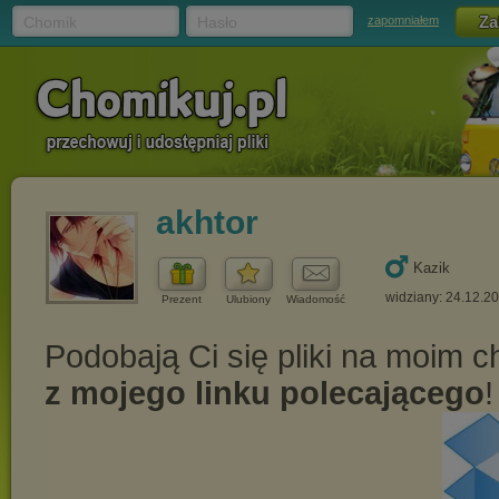
Chomik
Hasło
zapomniałem
akhtor
Kazik
widziany: 24.12.2
Prezent
Ulubiony
Wiadomość