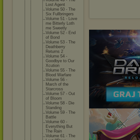
Lost Agent
Volume 50 - The
Six Fullbrin
gers
Volume 51 - Love
me Bitterly Loth
me Sweetly
Volume 52 - End
of Bond
Volume 53 - The
Deathber
ry
Returns 2
Volume 54 -
Goodbye to Our
Xcution
Volume 55 - The
Blood Warfare
Volume 56 -
March of the
Starcros
s
Volume 57 - Out
of Bloom
Volume 58 - Die
Standing
Volume 59 - The
Battle
Volume 60 -
Everythi
ng But
The Rain
Volume 61 - The