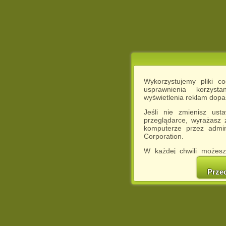
Wykorzystujemy pliki c
usprawnienia korzyst
wyświetlenia reklam dop
Jeśli nie zmienisz ust
przeglądarce, wyrażasz
komputerze przez admin
Corporation.
W każdej chwili możesz
cookies w swojej przeglą
w naszej Pol
Prze
http://chomikuj.pl/Polity
Jednocześnie informuje
może spowodować ogr
Chomikuj.pl.
W przypadku braku twojej