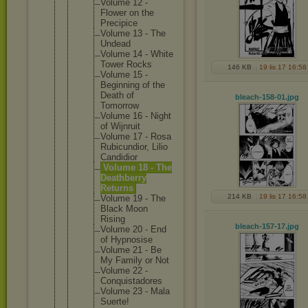
Volume 12 -
Flower on the
Precipic
e
Volume 13 - The
Undead
Volume 14 - White
Tower Rocks
146 KB
19 lis 17 16:58
Volume 15 -
Beginnin
g of the
Death of
bleach-158-01
.jpg
Tomorrow
Volume 16 - Night
of Wijnruit
Volume 17 - Rosa
Rubicund
ior, Lilio
Candidio
r
Volume 18 - The
Deathber
ry
Returns
214 KB
19 lis 17 16:58
Volume 19 - The
Black Moon
Rising
bleach-157-17
.jpg
Volume 20 - End
of Hypnosis
e
Volume 21 - Be
My Family or Not
Volume 22 -
Conquist
adores
Volume 23 - Mala
Suerte!