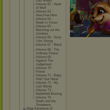
Last 9Days
Volume 62 - Heart
of Wolf
Volume 63 -
Hear,Fea
r,Here
Volume 64 -
Death in Vision
Volume 65 -
Marching out the
Zombies
Volume 66 - Sorry
I Am Strong
Volume 67 - Black
Volume 68 - The
Ordinary Peace
Volume 69 -
Against The
Judgemen
t
Volume 70 -
Friend
Volume 71 - Baby,
Hold Your Hand
Volume 72 - My
Last Words
Volume 73 -
Battlefi
eld Burning
Volume 74 -
Death and the
Strawber
ry
Magi Adventure of