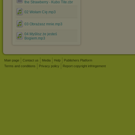
the Strawberry - Kubo Tite.cbr
02 Wołam Cię.mp3
03 Obrażasz mnie.mp3
04 Myślisz że jesteś
Bogiem.mp3
Main page
Contact us
Media
Help
Publishers Platform
Terms and conditions
Privacy policy
Report copyright infringement