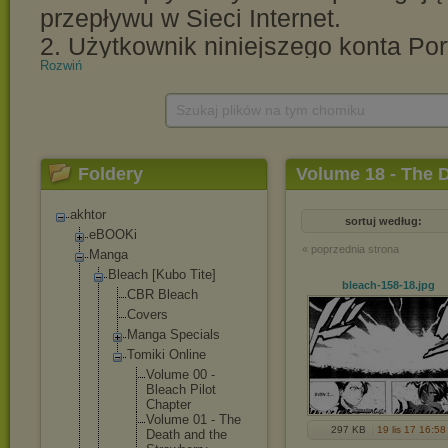
Rozwiń
Szukaj plików na tym chomiku
Foldery
Volume 18 - The 
akhtor
sortuj według:
eBOOKi
« poprzednia strona
Manga
Bleach [Kubo Tite]
bleach-158-18
.jpg
CBR Bleach
Covers
Manga Specials
Tomiki Online
Volume 00 -
Bleach Pilot
Chapter
Volume 01 - The
297 KB
19 lis 17 16:58
Death and the