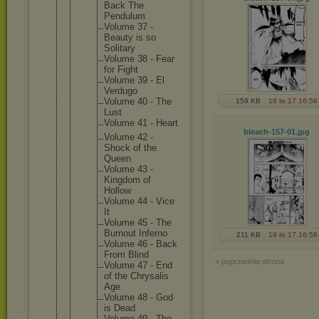
Back The
Pendulum
Volume 37 -
Beauty is so
Solitary
Volume 38 - Fear
for Fight
Volume 39 - El
Verdugo
Volume 40 - The
159 KB
19 lis 17 16:58
Lust
Volume 41 - Heart
bleach-157-01
.jpg
Volume 42 -
Shock of the
Queen
Volume 43 -
Kingdom of
Hollow
Volume 44 - Vice
It
Volume 45 - The
Burnout Inferno
211 KB
19 lis 17 16:58
Volume 46 - Back
From Blind
« poprzednia strona
Volume 47 - End
of the Chrysali
s
Age
Volume 48 - God
is Dead
Volume 49 - The