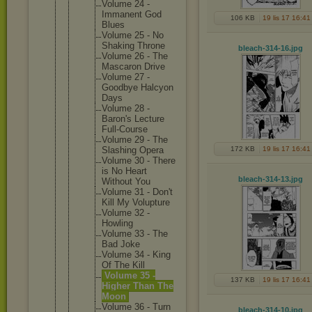
Volume 24 -
Immanent God
106 KB
19 lis 17 16:41
Blues
Volume 25 - No
Shaking Throne
bleach-314-16
.jpg
Volume 26 - The
Mascaron Drive
Volume 27 -
Goodbye Halcyon
Days
Volume 28 -
Baron's Lecture
Full-Cou
rse
Volume 29 - The
Slashing Opera
172 KB
19 lis 17 16:41
Volume 30 - There
is No Heart
bleach-314-13
.jpg
Without You
Volume 31 - Don't
Kill My Voluptur
e
Volume 32 -
Howling
Volume 33 - The
Bad Joke
Volume 34 - King
Of The Kill
Volume 35 -
137 KB
19 lis 17 16:41
Higher Than The
Moon
Volume 36 - Turn
bleach-314-10
.jpg