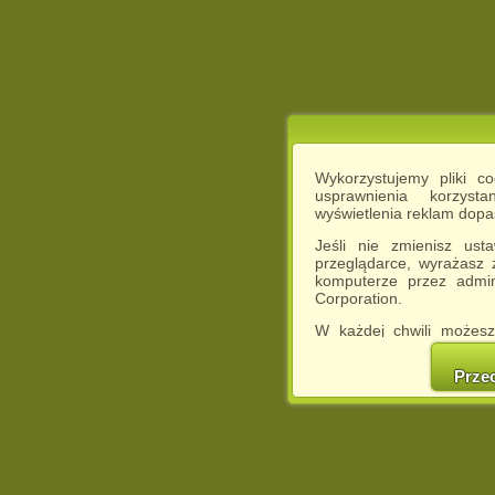
Wykorzystujemy pliki c
usprawnienia korzyst
wyświetlenia reklam dop
Jeśli nie zmienisz ust
przeglądarce, wyrażasz
komputerze przez admin
Corporation.
W każdej chwili możesz
cookies w swojej przeglą
w naszej Pol
Prze
http://chomikuj.pl/Polity
Jednocześnie informuje
może spowodować ogr
Chomikuj.pl.
W przypadku braku twojej