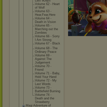
Last 9Days
Volume 62 - Heart
of Wolf
Volume 63 -
Hear,Fea
r,Here
Volume 64 -
Death in Vision
Volume 65 -
Marching out the
Zombies
Volume 66 - Sorry
I Am Strong
Volume 67 - Black
Volume 68 - The
Ordinary Peace
Volume 69 -
Against The
Judgemen
t
Volume 70 -
Friend
Volume 71 - Baby,
Hold Your Hand
Volume 72 - My
Last Words
Volume 73 -
Battlefi
eld Burning
Volume 74 -
Death and the
Strawber
ry
Magi Adventure of