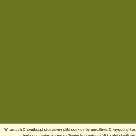
W ramach Chomikuj.pl stosujemy pliki cookies by umożliwić Ci wygodne korz
będą one umieszczane na Twoim komputerze. W każdej chwili moż