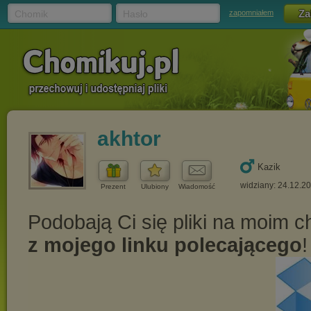
Chomik
Hasło
zapomniałem
akhtor
Kazik
widziany: 24.12.2
Prezent
Ulubiony
Wiadomość