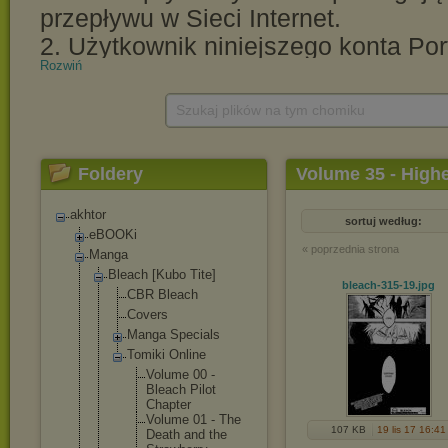
Rozwiń
Szukaj plików na tym chomiku
Foldery
Volume 35 - High
akhtor
sortuj według:
eBOOKi
« poprzednia strona
Manga
Bleach [Kubo Tite]
bleach-315-19
.jpg
CBR Bleach
Covers
Manga Specials
Tomiki Online
Volume 00 -
Bleach Pilot
Chapter
Volume 01 - The
107 KB
19 lis 17 16:41
Death and the