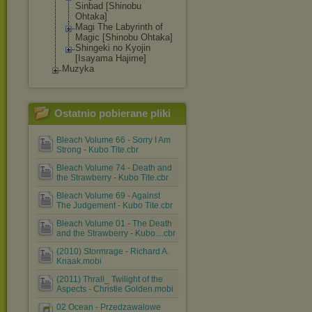
Sinbad [Shinobu
Ohtaka]
Magi The Labyrinth of
Magic [Shinobu Ohtaka]
Shingeki no Kyojin
[Isayama Hajime]
Muzyka
Ostatnio pobierane pliki
Bleach Volume 66 - Sorry I Am
Strong - Kubo Tite.cbr
Bleach Volume 74 - Death and
the Strawberry - Kubo Tite.cbr
Bleach Volume 69 - Against
The Judgement - Kubo Tite.cbr
Bleach Volume 01 - The Death
and the Strawberry - Kubo....cbr
(2010) Stormrage - Richard A.
Knaak.mobi
(2011) Thrall_ Twilight of the
Aspects - Christie Golden.mobi
02 Ocean - Przedzawalowe