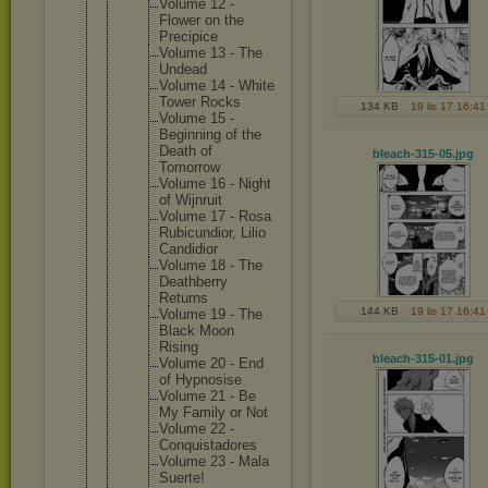
Volume 12 -
Flower on the
Precipic
e
Volume 13 - The
Undead
Volume 14 - White
Tower Rocks
134 KB
19 lis 17 16:41
Volume 15 -
Beginnin
g of the
Death of
bleach-315-05
.jpg
Tomorrow
Volume 16 - Night
of Wijnruit
Volume 17 - Rosa
Rubicund
ior, Lilio
Candidio
r
Volume 18 - The
Deathber
ry
Returns
144 KB
19 lis 17 16:41
Volume 19 - The
Black Moon
Rising
bleach-315-01
.jpg
Volume 20 - End
of Hypnosis
e
Volume 21 - Be
My Family or Not
Volume 22 -
Conquist
adores
Volume 23 - Mala
Suerte!