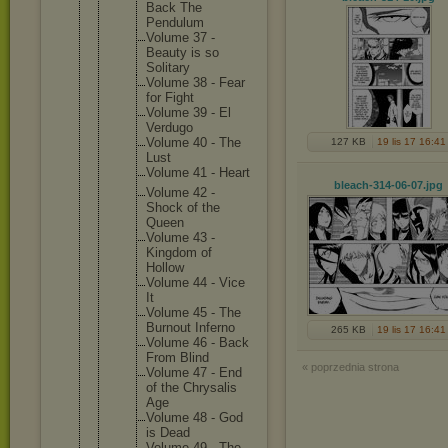
Back The
Pendulum
Volume 37 -
Beauty is so
Solitary
Volume 38 - Fear
for Fight
Volume 39 - El
Verdugo
Volume 40 - The
127 KB
19 lis 17 16:41
Lust
Volume 41 - Heart
bleach-314-06-07
.jpg
Volume 42 -
Shock of the
Queen
Volume 43 -
Kingdom of
Hollow
Volume 44 - Vice
It
Volume 45 - The
Burnout Inferno
265 KB
19 lis 17 16:41
Volume 46 - Back
From Blind
« poprzednia strona
Volume 47 - End
of the Chrysali
s
Age
Volume 48 - God
is Dead
Volume 49 - The