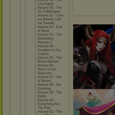
Lost Agent
Volume 50 - The
Six Fullbrin
gers
Volume 51 - Love
me Bitterly Loth
me Sweetly
Volume 52 - End
of Bond
Volume 53 - The
Deathber
ry
Returns 2
Volume 54 -
Goodbye to Our
Xcution
Volume 55 - The
Blood Warfare
Volume 56 -
March of the
Starcros
s
Volume 57 - Out
of Bloom
Volume 58 - Die
Standing
Volume 59 - The
Battle
Volume 60 -
Everythi
ng But
The Rain
Volume 61 - The