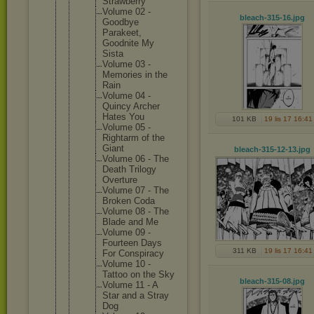
Strawber
ry
Volume 02 -
bleach-315-16
.jpg
Goodbye
Parakeet
,
Goodnite My
Sista
Volume 03 -
Memories in the
Rain
Volume 04 -
Quincy Archer
Hates You
101 KB
19 lis 17 16:41
Volume 05 -
Rightarm of the
Giant
bleach-315-12-13
.jpg
Volume 06 - The
Death Trilogy
Overture
Volume 07 - The
Broken Coda
Volume 08 - The
Blade and Me
Volume 09 -
Fourteen Days
311 KB
19 lis 17 16:41
For Conspira
cy
Volume 10 -
Tattoo on the Sky
bleach-315-08
.jpg
Volume 11 - A
Star and a Stray
Dog