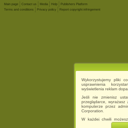
Main page
Contact us
Media
Help
Publishers Platform
Terms and conditions
Privacy policy
Report copyright infringement
Wykorzystujemy pliki c
usprawnienia korzyst
wyświetlenia reklam dop
Jeśli nie zmienisz ust
przeglądarce, wyrażasz
komputerze przez admin
Corporation.
W każdej chwili możesz
cookies w swojej przeglą