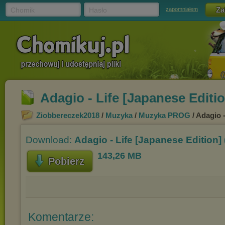
Chomik
Hasło
zapomniałem
Adagio - Life [Japanese Editio
Ziobbereczek2018
/
Muzyka
/
Muzyka PROG
/ Adagio -
Download:
Adagio - Life [Japanese Edition] 
143,26 MB
Pobierz
Komentarze: