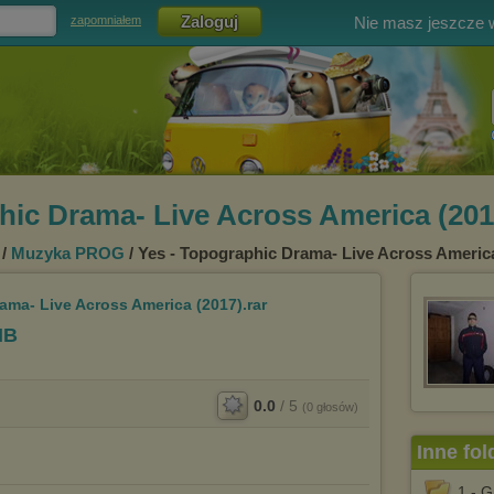
Nie masz jeszcze
zapomniałem
hic Drama- Live Across America (201
/
Muzyka PROG
/ Yes - Topographic Drama- Live Across America
ama- Live Across America (2017).rar
MB
0.0
/
5
(
0
głosów)
Inne fol
1 - G