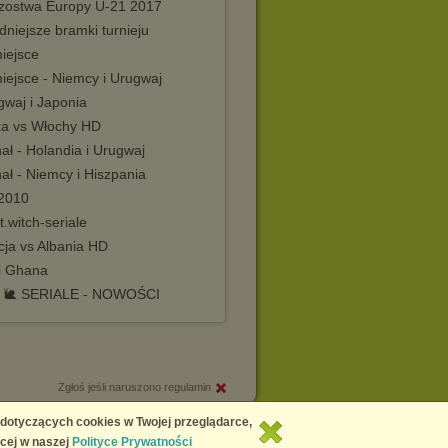
rzostwa Europy U-21 2017
dniejsze bramki turnieju
iejsce
iejsce - Niemcy i Urugwaj
gwaj i Japonia
ka vs Włochy HD
nał - Holandia i Urugwaj
nał - Niemcy i Hiszpania
2010
.witch-seriale
cja vs Albania HD
i Ghana
 🐌 SERIALE - NOWOŚCI
Zgłoś jeśli naruszono regulamin
Copyright © 2026
Chomikuj.pl
 dotyczących cookies w Twojej przeglądarce,
cej w naszej
Polityce Prywatności