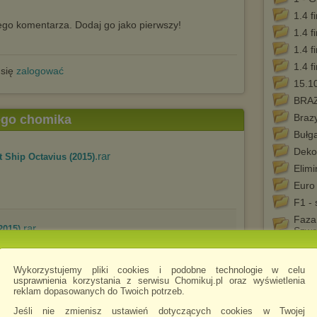
1.4 f
go komentarza. Dodaj go jako pierwszy!
1.4 f
1.4 f
1.4 f
 się
zalogować
15.1
BRAZ
Brazy
tego chomika
Bułg
Dekor
.rar
 Ship Octavius (2015)
Elim
Euro
F1 -
Faza
.rar
2015)
Szwa
Fran
Grup
Wykorzystujemy pliki cookies i podobne technologie w celu
usprawnienia korzystania z serwisu Chomikuj.pl oraz wyświetlenia
Grup
reklam dopasowanych do Twoich potrzeb.
Grup
.rar
de (2011)
Jeśli nie zmienisz ustawień dotyczących cookies w Twojej
Grup