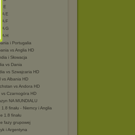
a E
PA E
PA F
PA G
PA H
ania i Portugalia
pania vs Anglia HD
dia i Słowacja
dia vs Dania
dia vs Szwajcaria HD
l vs Albania HD
chstan vs Andora HD
a vs Czarnogóra HD
azyn NA MUNDIALU
1.8 finału - Niemcy i Anglia
 1.8 finału
e fazy grupowej
yk i Argentyna