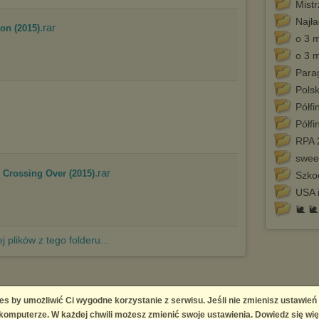
Mist
Najła
.rar
on (2015)
o 3 m
o 3 m
Para
Pols
Półfi
Półfi
RPA 
sweet
.rar
 Crossing Over (2015)
Szko
USA 
🐌 
j plików z tego folderu...
es by umożliwić Ci wygodne korzystanie z serwisu. Jeśli nie zmienisz ustawień
 Platform
omputerze. W każdej chwili możesz zmienić swoje ustawienia. Dowiedz się wię
right infringement