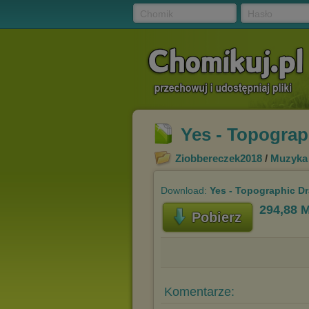
Chomik
Hasło
Yes - Topograp
Ziobbereczek2018
/
Muzyka
Download:
Yes - Topographic Dr
294,88 
Pobierz
Komentarze: