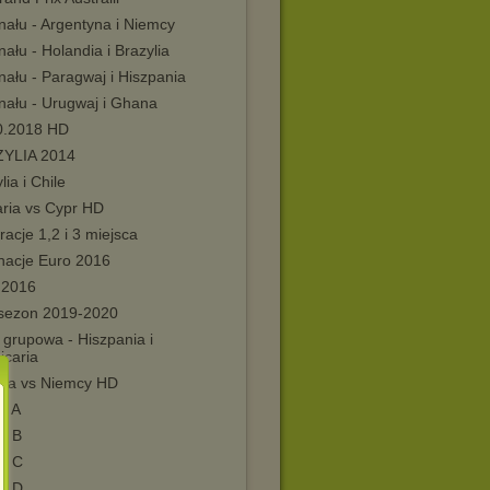
inału - Argentyna i Niemcy
inału - Holandia i Brazylia
inału - Paragwaj i Hiszpania
inału - Urugwaj i Ghana
0.2018 HD
YLIA 2014
lia i Chile
aria vs Cypr HD
acje 1,2 i 3 miejsca
inacje Euro 2016
 2016
 sezon 2019-2020
 grupowa - Hiszpania i
jcaria
cja vs Niemcy HD
a A
a B
a C
a D