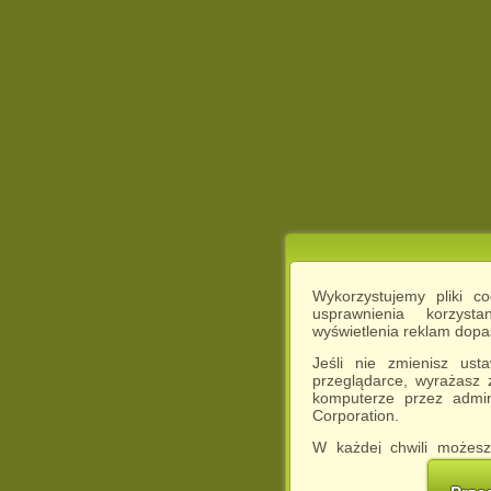
Wykorzystujemy pliki c
usprawnienia korzyst
wyświetlenia reklam dop
Jeśli nie zmienisz ust
przeglądarce, wyrażasz
komputerze przez admin
Corporation.
W każdej chwili możesz
cookies w swojej przeglą
w naszej Pol