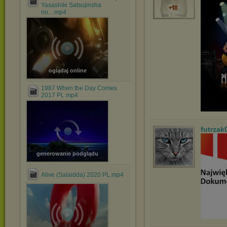
Yasashiki Satsujinsha
no....mp4
oglądaj online
1987 When the Day Comes
2017 PL.mp4
futrzak
generowanie podglądu
Alive (Salaidda) 2020 PL.mp4