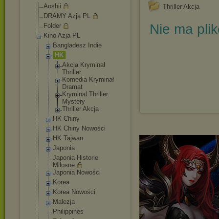
Aoshii
Thriller Akcja
DRAMY Azja PL
Nie ma pli
Folder
Kino Azja PL
Bangladesz Indie
HK
Akcja Kryminał
Thriller
Komedia Kryminał
Dramat
Kryminal Thriller
Mystery
Thriller Akcja
HK Chiny
HK Chiny Nowości
HK Tajwan
Japonia
Japonia Historie
Miłosne
Japonia Nowości
Korea
Korea Nowości
Malezja
Philippines