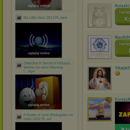
Ksiazki
oglądaj online
My Little Hero 2013 PL.mp4
Baxik2
oglądaj online
Detective K Secret of Virtuous
Widow (Jo-seon Myeong-
TRADIT
t....mp4
Cortez
oglądaj online
A Snake of June (Rokugatsu no
hebi) 2002 PL.avi
🎬 T