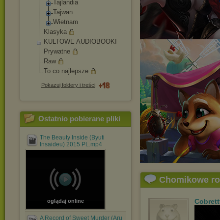
Tajlandia
Tajwan
Wietnam
Klasyka
KULTOWE AUDIOBOOKI
Prywatne
Raw
To co najlepsze
Pokazuj foldery i treści
Ostatnio pobierane pliki
The Beauty Inside (Byuti
Insaideu) 2015 PL.mp4
Chomikowe r
Cobrett
oglądaj online
A Record of Sweet Murder (Aru