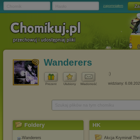
Chomik
Hasło
zapomniałem
Wanderers
:)
widziany: 6.08.20
Prezent
Ulubiony
Wiadomość
Szukaj plików na tym chomiku
Foldery
HK
Wanderers
Akcja Kryminał Thril