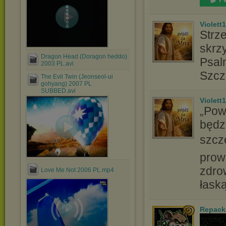
Violett
Strz
skrz
Dragon Head (Doragon heddo)
Psal
2003 PL.avi
Szcz
The Evil Twin (Jeonseol-ui
gohyang) 2007 PL
SUBBED.avi
Violett
„Pow
będzi
szcz
prow
zdro
Love Me Not 2006 PL.mp4
łask
Repack