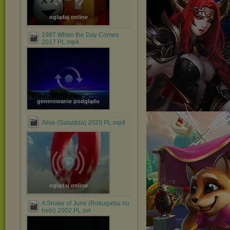
oglądaj online
1987 When the Day Comes
2017 PL.mp4
generowanie podglądu
Alive (Salaidda) 2020 PL.mp4
oglądaj online
A Snake of June (Rokugatsu no
hebi) 2002 PL.avi