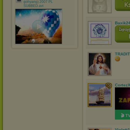
gohyang) 2007 PL
SUBBED.avi
Baxik2
TRADIT
Cortez
🎬 T
Violett