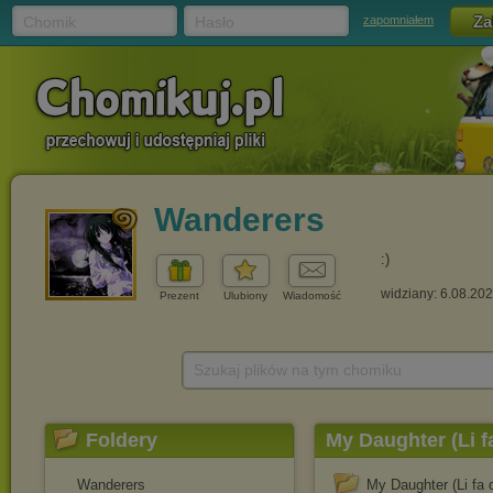
Chomik
Hasło
zapomniałem
Wanderers
:)
widziany: 6.08.20
Prezent
Ulubiony
Wiadomość
Szukaj plików na tym chomiku
Foldery
My Daughter (Li f
Wanderers
My Daughter (Li fa 