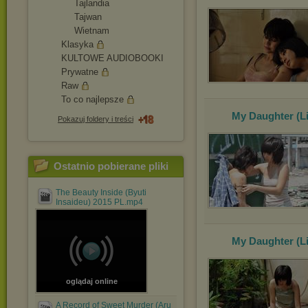
Tajlandia
Tajwan
Wietnam
Klasyka
KULTOWE AUDIOBOOKI
Prywatne
Raw
To co najlepsze
My Daughter (Li
Pokazuj foldery i treści
Ostatnio pobierane pliki
The Beauty Inside (Byuti
Insaideu) 2015 PL.mp4
My Daughter (Li
oglądaj online
A Record of Sweet Murder (Aru