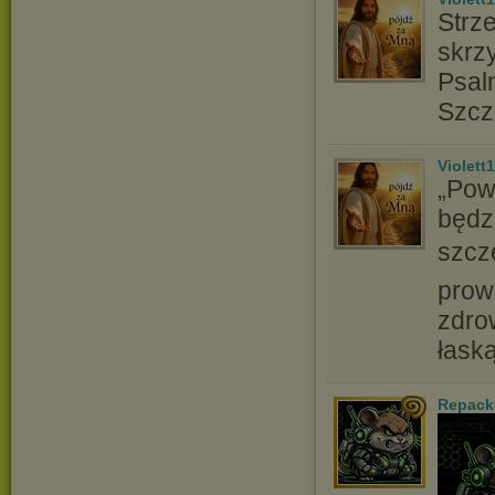
Strz
skrz
Psal
Szcz
Violett
„Pow
będzi
szcz
prow
zdro
łask
Repack