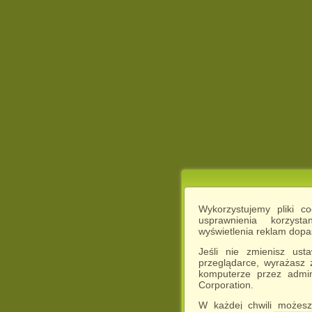
Wykorzystujemy pliki c
usprawnienia korzyst
wyświetlenia reklam dop
Jeśli nie zmienisz ust
przeglądarce, wyrażasz
komputerze przez admin
Corporation.
W każdej chwili możesz