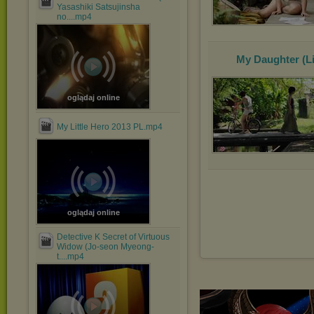
Yasashiki Satsujinsha
no....mp4
My Daughter (Li
oglądaj online
My Little Hero 2013 PL.mp4
oglądaj online
Detective K Secret of Virtuous
Widow (Jo-seon Myeong-
t....mp4