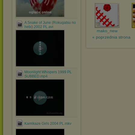
oglądaj online
A Snake of June (Rokugatsu no
hebi) 2002 PL.avi
mako_new
« poprzednia strona
Moonlight Whispers 1999 PL
SUBBED.mp4
Kamikaze Girls 2004 PL.mkv