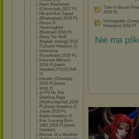
Heart Blackened
Train to Busan Pen
(Chimmook) 2017 PL
2020 PL
Hit-and-Run Squad
(Bbaengban) 2019 PL
Unstoppable (Sung
House of
Hwangso) 2018 PL
Hummingbird
(Beolsae) 2018 PL
Illang The Wolf
Nie ma pli
Brigade (Inrang) 2018
PL(hasło freedom)
Innocence
(Kyeolbaek) 2020 PL
Innocent Witness
2019 PL(hasło
freedom) POLECAM
!!!
Intruder (Chimibja)
2020 PL(hasło
azja)
Jo Pil Ho The
Dawning Rage
(Akjilkyung
chal) 2019
PL(hasło freedom)
Josee 2020 PL
(hasło freedom)
Kim Ji-young Born
1982 2019 PL(hasło
freedom)
Memoir of a Murderer