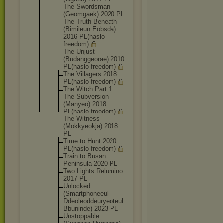
The Swordsman
(Geomgaek) 2020 PL
The Truth Beneath
(Bimileun Eobsda)
2016 PL(hasło
freedom)
The Unjust
(Budanggeor
ae) 2010
PL(hasło freedom)
The Villagers 2018
PL(hasło freedom)
The Witch Part 1.
The Subversion
(Manyeo) 2018
PL(hasło freedom)
The Witness
(Mokkyeokja
) 2018
PL
Time to Hunt 2020
PL(hasło freedom)
Train to Busan
Peninsula 2020 PL
Two Lights Relumino
2017 PL
Unlocked
(Smartphone
eul
Ddeoleoddeu
ryeoteul
Bbuninde) 2023 PL
Unstoppable