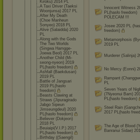
Kiroku) 2014 PL
A Taxi Driver (Taeksi
Innocent Witness 2
Woonjunsa) 2017 PL
PL(hasło freedom)
After My Death
POLECAM !!!
(Choe Manheun
Sonyeo) 2018 PL
Josee 2020 PL (has
Alive (Salaidda) 2020
freedom)
PL
Along with the Gods
Metamorphosis (By
The Two Worlds
2019 PL
(Singwa Hamgge-
Joewa Beol) 2017 PL
Murderer (Salinja) 
Another Child (Mi-
seong-n
yeon) 2019
PL(hasło freedom)
No Mercy (Eonni) 2
Ashfall (Baekdusan)
2019 PL
Rampant (Changgwo
Battle of Jangsari
PL
2019 PL(hasło
Seven Years of Nig
freedom)
(7Nyeonui Bam) 20
Beasts Clawing at
PL(hasło freedom)
Straws (Jipuragira
do
Jabgo Sipeun
Steel Rain (Gangchu
Jimseungdeu
l) 2020
2017 PL(hasło free
PL(hasło freedom)
Believer (Dokjeon)
2018 PL
The Age of Blood (
Beuiaipi(V.
I.P.) 2017
Banranui Sidae) 20
PL(hasło freedom)
Birthday ((Saengil)