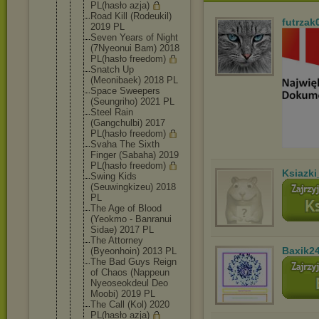
PL(hasło azja)
Road Kill (Rodeukil)
futrzak
2019 PL
Seven Years of Night
(7Nyeonui Bam) 2018
PL(hasło freedom)
Snatch Up
(Meonibaek) 2018 PL
Space Sweepers
(Seungriho) 2021 PL
Steel Rain
(Gangchulbi
) 2017
PL(hasło freedom)
Svaha The Sixth
Finger (Sabaha) 2019
PL(hasło freedom)
Ksiazki
Swing Kids
(Seuwingkiz
eu) 2018
PL
The Age of Blood
(Yeokmo - Banranui
Sidae) 2017 PL
The Attorney
Baxik2
(Byeonhoin) 2013 PL
The Bad Guys Reign
of Chaos (Nappeun
Nyeoseokdeu
l Deo
Moobi) 2019 PL
The Call (Kol) 2020
PL(hasło azja)