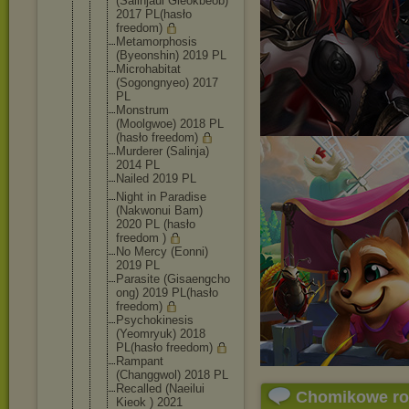
(Salinjaui Gieokbeob)
2017 PL(hasło
freedom)
Metamorphos
is
(Byeonshin) 2019 PL
Microhabita
t
(Sogongnyeo
) 2017
PL
Monstrum
(Moolgwoe) 2018 PL
(hasło freedom)
Murderer (Salinja)
2014 PL
Nailed 2019 PL
Night in Paradise
(Nakwonui Bam)
2020 PL (hasło
freedom )
No Mercy (Eonni)
2019 PL
Parasite (Gisaengcho
ong) 2019 PL(hasło
freedom)
Psychokines
is
(Yeomryuk) 2018
PL(hasło freedom)
Rampant
(Changgwol) 2018 PL
Recalled (Naeilui
Chomikowe r
Kieok ) 2021