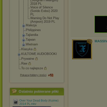
(Sungnan Hwangso)
2018 PL
Voice of Silence
(Sorido Eobsi) 2020
PL
Warning Do Not Play
(Amjeon) 2019 PL
Malezja
Philippines
Tajlandia
Tajwan
MASSIV
Wietnam
Klasyka
KULTOWE AUDIOBOOKI
Prywatne
Raw
To co najlepsze
Pokazuj foldery i treści
Ostatnio pobierane pliki
Over Your Dead Body (Kuime)
2014 PL.mkv