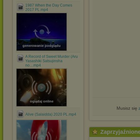
1987 When the Day Comes
2017 PL.mp4
generowanie podglądu
A Record of Sweet Murder (Aru
Yasashiki Satsujinsha
no....mp4
oglądaj online
Musisz się
Alive (Salaidda) 2020 PL.mp4
Zaprzyjaźnion