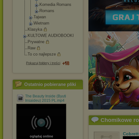
Komedia Romans
Romans
Tajwan
Wietnam
Klasyka
KULTOWE AUDIOBOOKI
Prywatne
Raw
To co najlepsze
Pokazuj foldery i treści
Ostatnio pobierane pliki
The Beauty Inside (Byuti
Insaideu) 2015 PL.mp4
Chomikowe r
Cobrett
oglądaj online