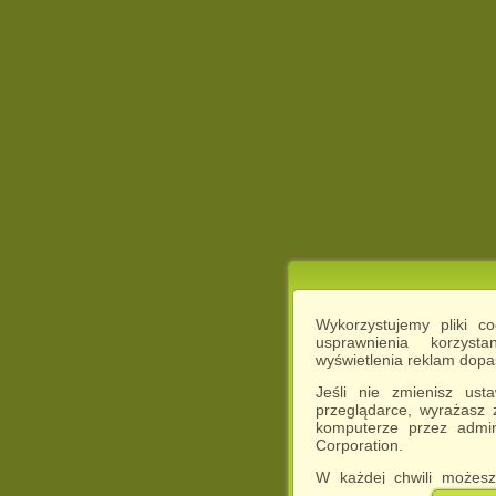
Wykorzystujemy pliki c
usprawnienia korzyst
wyświetlenia reklam dop
Jeśli nie zmienisz ust
przeglądarce, wyrażasz
komputerze przez admin
Corporation.
W każdej chwili możesz
cookies w swojej przeglą