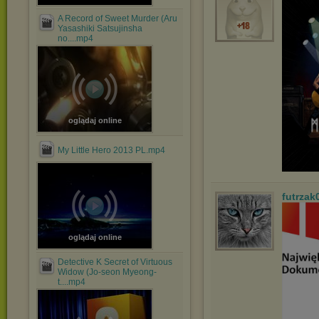
A Record of Sweet Murder (Aru
Yasashiki Satsujinsha
no....mp4
oglądaj online
My Little Hero 2013 PL.mp4
futrzak
oglądaj online
Detective K Secret of Virtuous
Widow (Jo-seon Myeong-
t....mp4