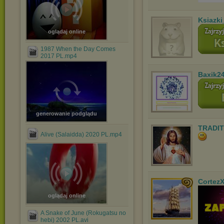
Ksiazki
oglądaj online
1987 When the Day Comes
2017 PL.mp4
Baxik2
generowanie podglądu
TRADIT
Alive (Salaidda) 2020 PL.mp4
Cortez
oglądaj online
A Snake of June (Rokugatsu no
hebi) 2002 PL.avi