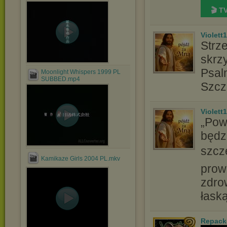
🎬 T
Violett
Strz
skrz
Psal
Moonlight Whispers 1999 PL
SUBBED.mp4
Szcz
Violett
„Pow
będzi
szcz
Kamikaze Girls 2004 PL.mkv
prow
zdro
łask
Repack