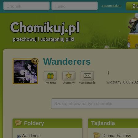
Chomik
Hasło
zapomniałem
Wanderers
:)
widziany: 6.08.20
Prezent
Ulubiony
Wiadomość
Szukaj plików na tym chomiku
Foldery
Tajlandia
Wanderers
Dramat Fantasy