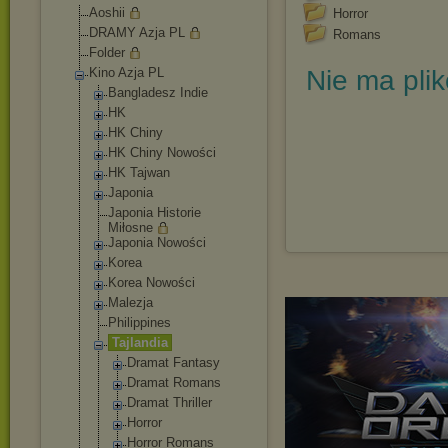
Aoshii
Horror
DRAMY Azja PL
Romans
Folder
Kino Azja PL
Nie ma pli
Bangladesz Indie
HK
HK Chiny
HK Chiny Nowości
HK Tajwan
Japonia
Japonia Historie
Miłosne
Japonia Nowości
Korea
Korea Nowości
Malezja
Philippines
Tajlandia
Dramat Fantasy
Dramat Romans
Dramat Thriller
Horror
Horror Romans