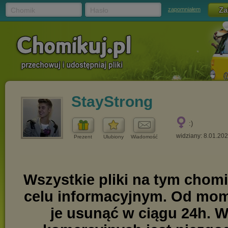
Chomik
Hasło
zapomniałem
StayStrong
:)
widziany: 8.01.20
Prezent
Ulubiony
Wiadomość