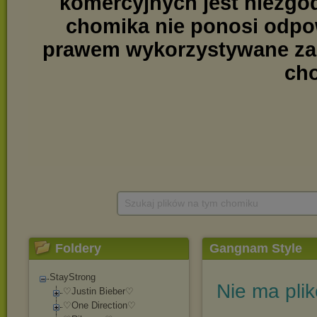
Szukaj plików na tym chomiku
Foldery
Gangnam Style
StayStrong
Nie ma pli
♡Justin Bieber♡
♡One Direction♡