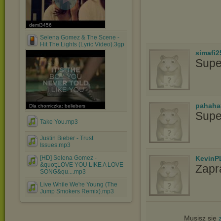
demi3456
Selena Gomez & The Scene -
Hit The Lights (Lyric Video).3gp
simafi2
Supe
pahaha
Dla chomiczka: beliebers
Supe
Take You.mp3
Justin Bieber - Trust
Issues.mp3
[HD] Selena Gomez -
KevinP
&quot;LOVE YOU LIKE A LOVE
Zapr
SONG&qu....mp3
Live While We're Young (The
Jump Smokers Remix).mp3
Musisz się