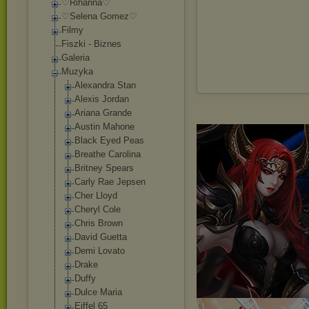
♡Rihanna♡
♡Selena Gomez♡
Filmy
Fiszki - Biznes
Galeria
Muzyka
Alexandra Stan
Alexis Jordan
Ariana Grande
Austin Mahone
Black Eyed Peas
Breathe Carolina
Britney Spears
Carly Rae Jepsen
Cher Lloyd
Cheryl Cole
Chris Brown
David Guetta
Demi Lovato
Drake
Duffy
Dulce Maria
Eiffel 65