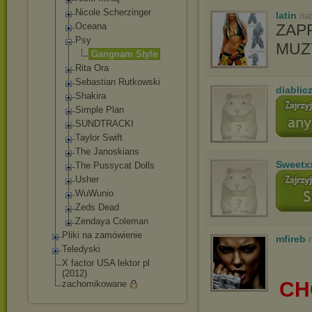
Nicole Scherzinger
latin
nap
Oceana
ZAP
Psy
MUZ
Gangnam Style
Rita Ora
Sebastian Rutkowski
diablic
Shakira
Simple Plan
SUNDTRACKI
Taylor Swift
The Janoskians
Sweetx
The Pussycat Dolls
Usher
WuWunio
Zeds Dead
Zendaya Coleman
Pliki na zamówienie
mfireb
Teledyski
X factor USA lektor pl
(2012)
CH
zachomikowane