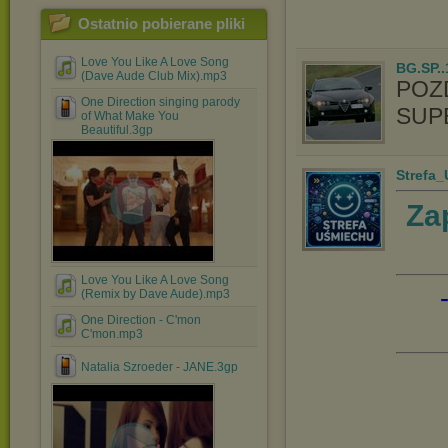
Ostatnio pobierane pliki
Love You Like A Love Song
BG.SP..
(Dave Aude Club Mix).mp3
POZ
One Direction singing parody
SUPE
of What Make You
Beautiful.3gp
Strefa
Za
Love You Like A Love Song
(Remix by Dave Aude).mp3
One Direction - C'mon
C'mon.mp3
Natalia Szroeder - JANE.3gp