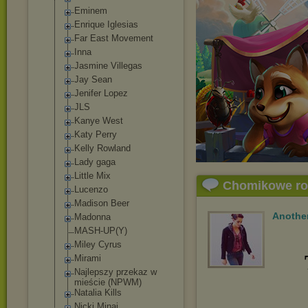
Eminem
Enrique Iglesias
Far East Movement
Inna
Jasmine Villegas
Jay Sean
Jenifer Lopez
JLS
Kanye West
Katy Perry
Kelly Rowland
Lady gaga
Little Mix
Chomikowe r
Lucenzo
Madison Beer
Another
Madonna
MASH-UP(Y)
Miley Cyrus
Mirami
Najlepszy przekaz w
mieście (NPWM)
Natalia Kills
Nicki Minaj