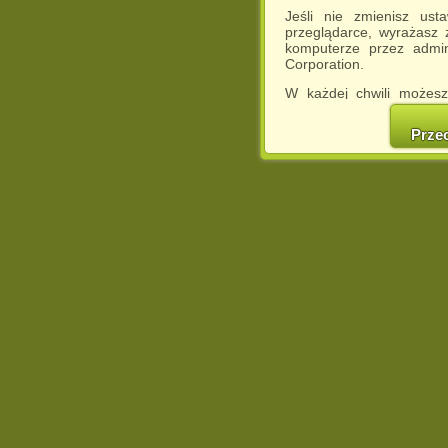
Jeśli nie zmienisz ust
przeglądarce, wyrażasz
komputerze przez admin
Corporation.
W każdej chwili możesz
cookies w swojej przeglą
w naszej Pol
Prze
http://chomikuj.pl/Polity
Jednocześnie informuje
może spowodować ogr
Chomikuj.pl.
W przypadku braku twojej
prosimy o opuszczenie se
Wykorzystanie plików c
(dostosowanie reklam do
działań marketingowych).
Wyrażenie sprzeciwu spo
będzie dopasowana do Tw
wyświetlona przypadkowo
Istnieje możliwość zmian
sposób uniemożliwiając
urządzeniu końcowym. M
dokonując odpowiednich