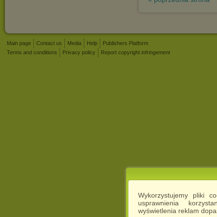
Main page
Contact us
Media
Help
Publishers Platform
Terms and conditions
Privacy policy
Report copyright infringement
Wykorzystujemy pliki c
usprawnienia korzyst
wyświetlenia reklam dop