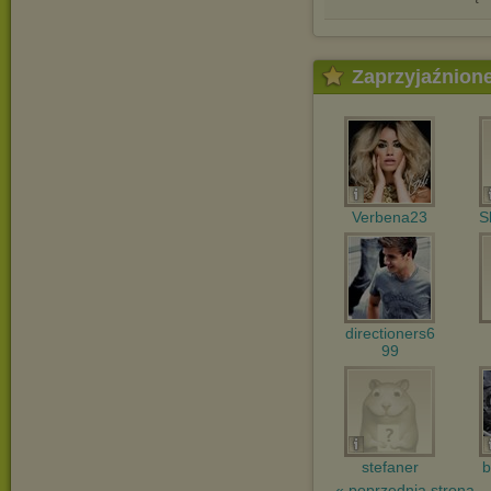
Zaprzyjaźnion
Verbena23
S
directioners6
99
stefaner
b
« poprzednia strona