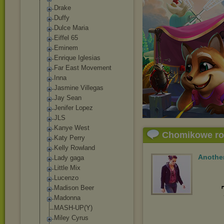
Drake
Duffy
Dulce Maria
Eiffel 65
Eminem
Enrique Iglesias
Far East Movement
Inna
Jasmine Villegas
Jay Sean
Jenifer Lopez
JLS
Kanye West
Chomikowe r
Katy Perry
Kelly Rowland
Another
Lady gaga
Little Mix
Lucenzo
Madison Beer
Madonna
MASH-UP(Y)
Miley Cyrus