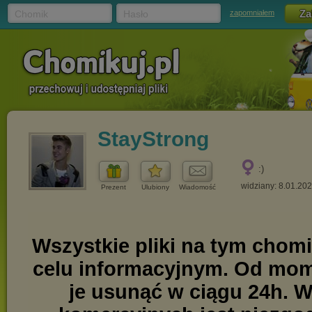
Chomik
Hasło
zapomniałem
StayStrong
:)
widziany: 8.01.20
Prezent
Ulubiony
Wiadomość