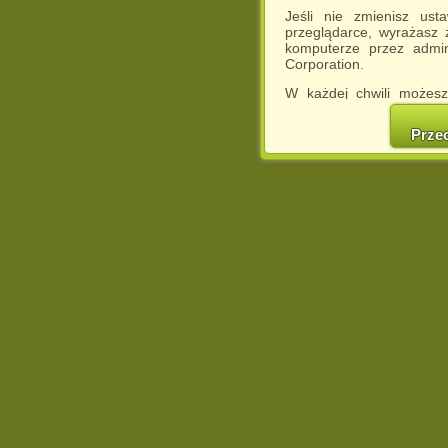
Jeśli nie zmienisz ust
przeglądarce, wyrażasz
komputerze przez admin
Corporation.
W każdej chwili możesz
cookies w swojej przeglą
w naszej Pol
Prze
http://chomikuj.pl/Polity
Jednocześnie informuje
może spowodować ogr
Chomikuj.pl.
W przypadku braku twojej
prosimy o opuszczenie se
Wykorzystanie plików c
(dostosowanie reklam do
działań marketingowych).
Wyrażenie sprzeciwu spo
będzie dopasowana do Tw
wyświetlona przypadkowo
Istnieje możliwość zmian
sposób uniemożliwiając
urządzeniu końcowym. M
dokonując odpowiednich