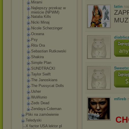
Mirami
latin
nap
Najlepszy przekaz w
ZAP
mieście (NPWM)
Natalia Kills
MUZ
Nicki Minaj
Nicole Scherzinger
Oceana
diablic
Psy
Rita Ora
Sebastian Rutkowski
Shakira
Simple Plan
Sweetx
SUNDTRACKI
Taylor Swift
The Janoskians
The Pussycat Dolls
Usher
WuWunio
mfireb
Zeds Dead
Zendaya Coleman
Pliki na zamówienie
CH
Teledyski
X factor USA lektor pl