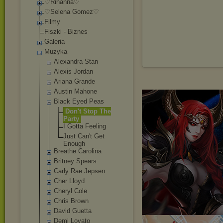
♡Rihanna♡
♡Selena Gomez♡
Filmy
Fiszki - Biznes
Galeria
Muzyka
Alexandra Stan
Alexis Jordan
Ariana Grande
Austin Mahone
Black Eyed Peas
Don't Stop The
Party
I Gotta Feeling
Just Can't Get
Enough
Breathe Carolina
Britney Spears
Carly Rae Jepsen
Cher Lloyd
Cheryl Cole
Chris Brown
David Guetta
Demi Lovato