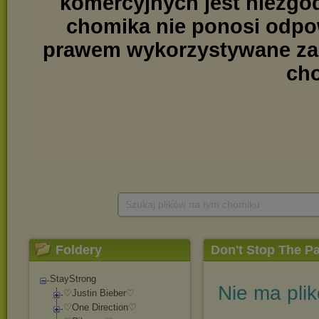
Szukaj plików na tym chomiku
Foldery
Don't Stop The Pa
StayStrong
Nie ma pli
♡Justin Bieber♡
♡One Direction♡