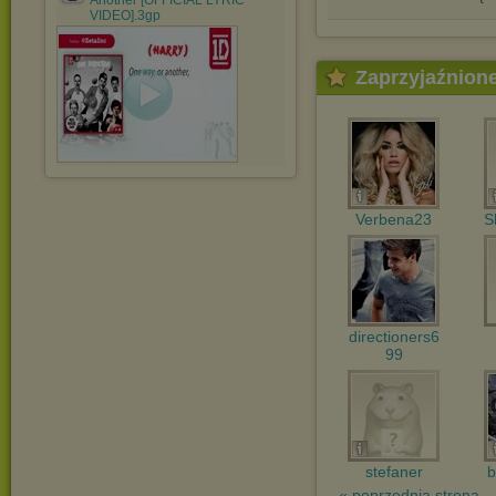
Another [OFFICIAL LYRIC
VIDEO].3gp
Zaprzyjaźnion
Verbena23
S
directioners6
99
stefaner
b
« poprzednia strona