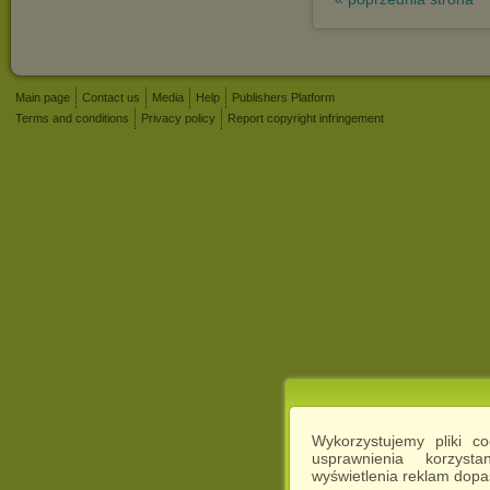
Main page
Contact us
Media
Help
Publishers Platform
Terms and conditions
Privacy policy
Report copyright infringement
Wykorzystujemy pliki c
usprawnienia korzyst
wyświetlenia reklam dop