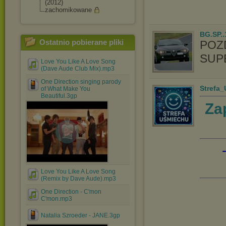
(2012)
zachomikowane
BG.SP..
Ostatnio pobierane pliki
POZ
SUPE
Love You Like A Love Song
(Dave Aude Club Mix).mp3
One Direction singing parody
Strefa
of What Make You
Beautiful.3gp
Za
Love You Like A Love Song
(Remix by Dave Aude).mp3
One Direction - C'mon
C'mon.mp3
Natalia Szroeder - JANE.3gp