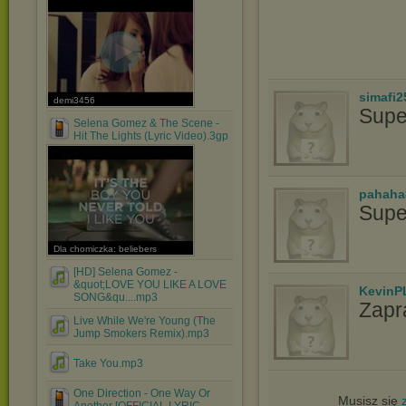
simafi2
demi3456
Supe
Selena Gomez & The Scene -
Hit The Lights (Lyric Video).3gp
pahaha
Supe
Dla chomiczka: beliebers
[HD] Selena Gomez -
&quot;LOVE YOU LIKE A LOVE
KevinP
SONG&qu....mp3
Zapr
Live While We're Young (The
Jump Smokers Remix).mp3
Take You.mp3
One Direction - One Way Or
Musisz się