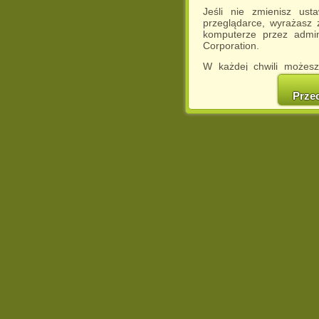
Jeśli nie zmienisz ust
przeglądarce, wyrażasz
komputerze przez admin
Corporation.
W każdej chwili możesz
cookies w swojej przeglą
w naszej Pol
Prze
http://chomikuj.pl/Polity
Jednocześnie informuje
może spowodować ogr
Chomikuj.pl.
W przypadku braku twojej
prosimy o opuszczenie se
Wykorzystanie plików c
(dostosowanie reklam do
działań marketingowych).
Wyrażenie sprzeciwu spo
będzie dopasowana do Tw
wyświetlona przypadkowo
Istnieje możliwość zmian
sposób uniemożliwiając
urządzeniu końcowym. M
dokonując odpowiednich