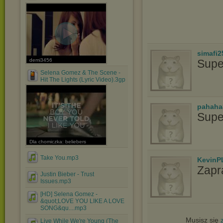
simafi2
demi3456
Supe
Selena Gomez & The Scene -
Hit The Lights (Lyric Video).3gp
pahaha
Supe
Dla chomiczka: beliebers
Take You.mp3
KevinP
Zapr
Justin Bieber - Trust
Issues.mp3
[HD] Selena Gomez -
&quot;LOVE YOU LIKE A LOVE
SONG&qu....mp3
Musisz się
Live While We're Young (The