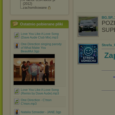
(2012)
zachomikowane
BG.SP..
POZ
Ostatnio pobierane pliki
SUPE
Love You Like A Love Song
(Dave Aude Club Mix).mp3
One Direction singing parody
Strefa
of What Make You
Beautiful.3gp
Za
Love You Like A Love Song
(Remix by Dave Aude).mp3
One Direction - C'mon
C'mon.mp3
Natalia Szroeder - JANE.3gp