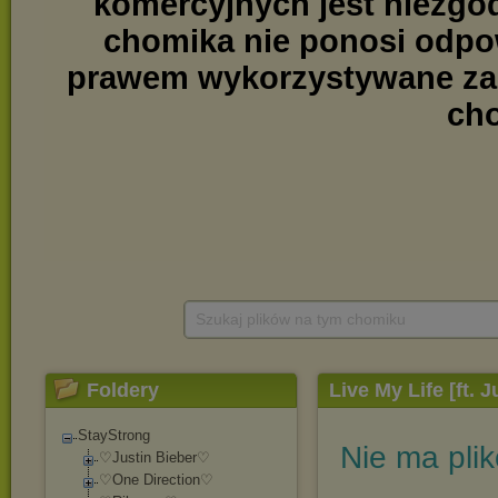
Szukaj plików na tym chomiku
Foldery
Live My Life [ft. J
StayStrong
Nie ma pli
♡Justin Bieber♡
♡One Direction♡