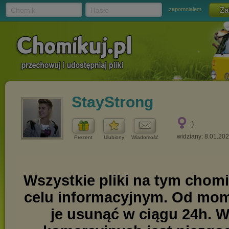
Chomik
Hasło
zapomniałem
StayStrong
:)
widziany: 8.01.20
Prezent
Ulubiony
Wiadomość