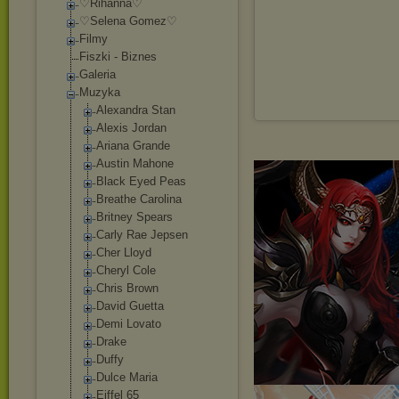
♡Rihanna♡
♡Selena Gomez♡
Filmy
Fiszki - Biznes
Galeria
Muzyka
Alexandra Stan
Alexis Jordan
Ariana Grande
Austin Mahone
Black Eyed Peas
Breathe Carolina
Britney Spears
Carly Rae Jepsen
Cher Lloyd
Cheryl Cole
Chris Brown
David Guetta
Demi Lovato
Drake
Duffy
Dulce Maria
Eiffel 65