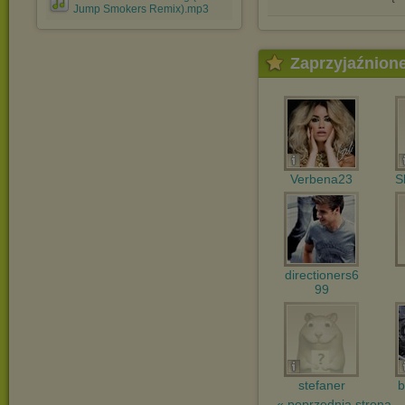
Jump Smokers Remix).mp3
Zaprzyjaźnion
Verbena23
S
directioners6
99
stefaner
b
« poprzednia strona