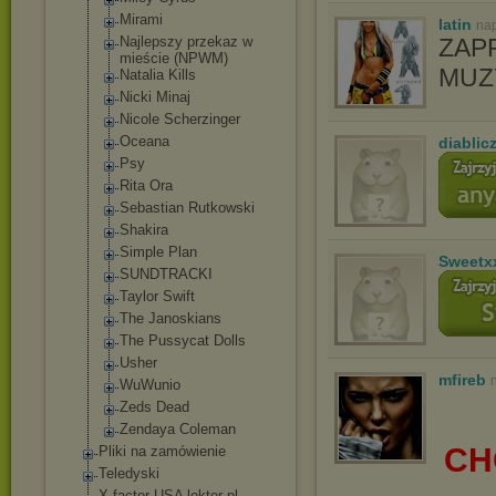
Mirami
latin
nap
Najlepszy przekaz w
ZAP
mieście (NPWM)
MUZ
Natalia Kills
Nicki Minaj
Nicole Scherzinger
Oceana
diablic
Psy
Rita Ora
Sebastian Rutkowski
Shakira
Simple Plan
Sweetx
SUNDTRACKI
Taylor Swift
The Janoskians
The Pussycat Dolls
Usher
mfireb
WuWunio
Zeds Dead
Zendaya Coleman
CH
Pliki na zamówienie
Teledyski
X factor USA lektor pl