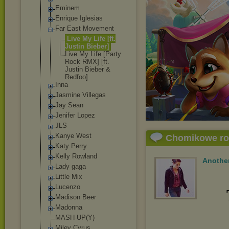
Eminem
Enrique Iglesias
Far East Movement
Live My Life [ft.
Justin Bieber]
Live My Life [Party
Rock RMX] [ft.
Justin Bieber &
Redfoo]
Inna
Jasmine Villegas
Jay Sean
Jenifer Lopez
JLS
Kanye West
Chomikowe r
Katy Perry
Kelly Rowland
Another
Lady gaga
Little Mix
Lucenzo
Madison Beer
Madonna
MASH-UP(Y)
Miley Cyrus