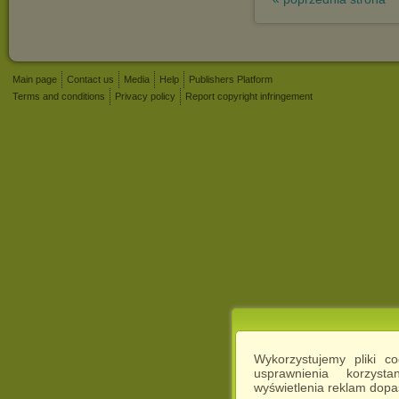
Main page
Contact us
Media
Help
Publishers Platform
Terms and conditions
Privacy policy
Report copyright infringement
Wykorzystujemy pliki c
usprawnienia korzyst
wyświetlenia reklam dop