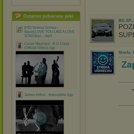
Ostatnio pobierane pliki
BG.SP..
POZ
[HD] Selena Gomez -
&quot;LOVE YOU LIKE A LOVE
SUPE
SONG&qu....mp3
Conor Maynard - R U Crazy
(Official Video).3gp
Strefa
Za
James Arthur - Impossible.3gp