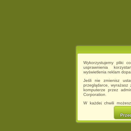
Wykorzystujemy pliki c
usprawnienia korzyst
wyświetlenia reklam dop
Jeśli nie zmienisz ust
przeglądarce, wyrażasz
komputerze przez admin
Corporation.
W każdej chwili możesz
cookies w swojej przeglą
w naszej Pol
Prze
http://chomikuj.pl/Polity
Jednocześnie informuje
może spowodować ogr