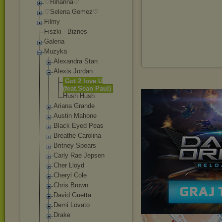
♡Rihanna♡
♡Selena Gomez♡
Filmy
Fiszki - Biznes
Galeria
Muzyka
Alexandra Stan
Alexis Jordan
Got 2 love U
(feat.Sean Paul)
Hush Hush
Ariana Grande
Austin Mahone
Black Eyed Peas
Breathe Carolina
Britney Spears
Carly Rae Jepsen
Cher Lloyd
Cheryl Cole
Chris Brown
David Guetta
Demi Lovato
Drake