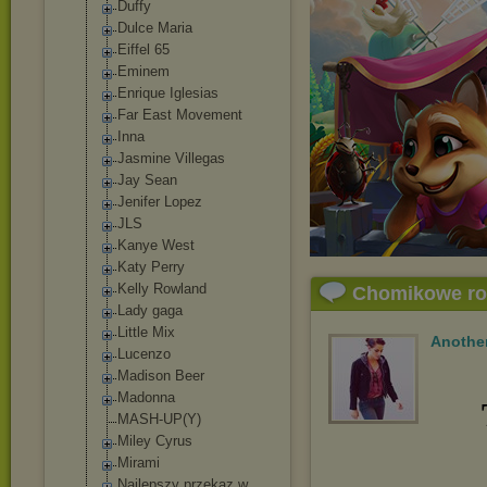
Duffy
Dulce Maria
Eiffel 65
Eminem
Enrique Iglesias
Far East Movement
Inna
Jasmine Villegas
Jay Sean
Jenifer Lopez
JLS
Kanye West
Katy Perry
Kelly Rowland
Chomikowe r
Lady gaga
Little Mix
Another
Lucenzo
Madison Beer
Madonna
MASH-UP(Y)
Miley Cyrus
Mirami
Najlepszy przekaz w