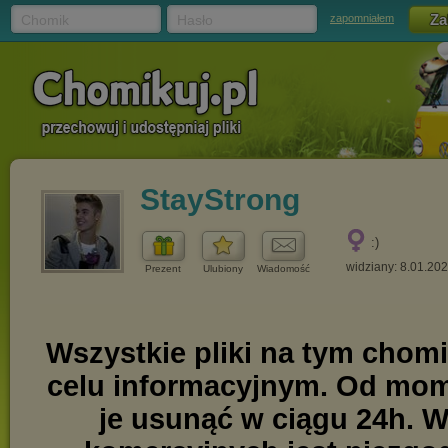
Chomik
Hasło
zapomniałem
StayStrong
:)
widziany: 8.01.20
Prezent
Ulubiony
Wiadomość