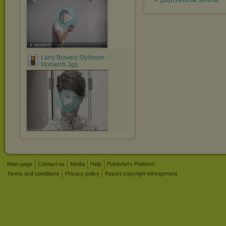
z opisem
Larry Bravery Stylinson -
Moments.3gp
Main page
Contact us
Media
Help
Publishers Platform
Terms and conditions
Privacy policy
Report copyright infringement