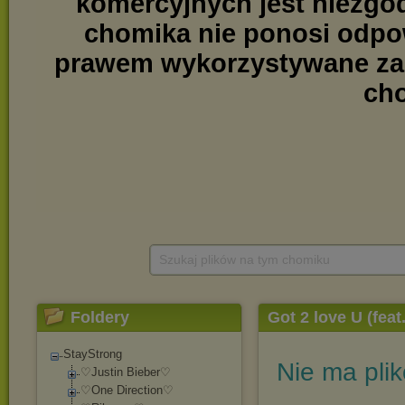
Szukaj plików na tym chomiku
Foldery
Got 2 love U (fea
StayStrong
Nie ma pli
♡Justin Bieber♡
♡One Direction♡