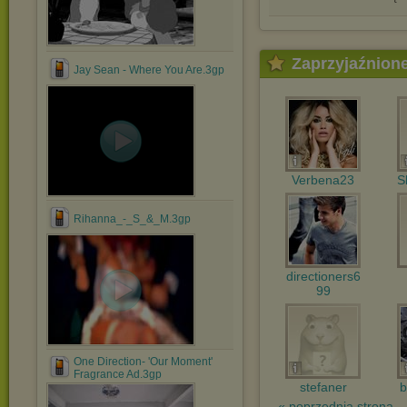
Zaprzyjaźnion
Jay Sean - Where You Are.3gp
Verbena23
S
Rihanna_-_S_&_M.3gp
directioners6
99
One Direction- 'Our Moment'
Fragrance Ad.3gp
stefaner
b
« poprzednia strona