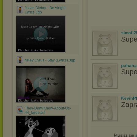
Dla chomiczka beliebers
Justin Bieber - Be Alright
Lyrics.3gp
simafi2
Supe
Dla chomiczka: beliebers
Miley Cyrus - Stay (Lyrics).3gp
pahaha
Supe
KevinP
Dla chomiczka: beliebers
Zapr
They-Dont-Know-About-Us-
44_large.gif
Musisz się