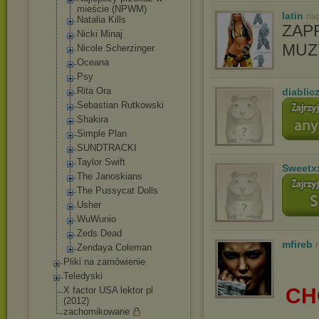
mieście (NPWM)
latin
nap
Natalia Kills
ZAP
Nicki Minaj
MUZ
Nicole Scherzinger
Oceana
Psy
Rita Ora
diablic
Sebastian Rutkowski
Shakira
Simple Plan
SUNDTRACKI
Taylor Swift
Sweetx
The Janoskians
The Pussycat Dolls
Usher
WuWunio
Zeds Dead
mfireb
Zendaya Coleman
Pliki na zamówienie
Teledyski
CH
X factor USA lektor pl
(2012)
zachomikowane