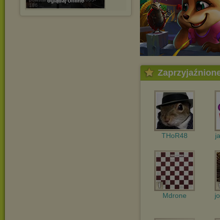
oglądaj online
186 ...
Zaprzyjaźnion
THoR48
j
Mdrone
j