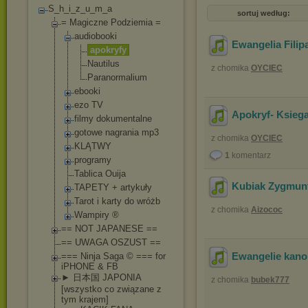
S_h_i_z_u_m_a
sortuj według:
= Magiczne Podziemia =
audiobooki
Ewangelia Filip
apokryfy
Nautilus
z chomika
OYCIEC
Paranormali
um
ebooki
ezo TV
Apokryf- Ksieg
filmy dokumentalne
gotowe nagrania mp3
z chomika
OYCIEC
KLĄTWY
1
komentarz
programy
Tablica Ouija
Kubiak Zygmunt
TAPETY + artykuły
Tarot i karty do wróżb
z chomika
Aizococ
Wampiry ®
== NOT JAPANESE ==
== UWAGA OSZUST ==
Ewangelie kanon
=== Ninja Saga © === for
iPHONE & FB
► 日本国 JAPONIA
z chomika
bubek777
[wszystko co związane z
tym krajem]