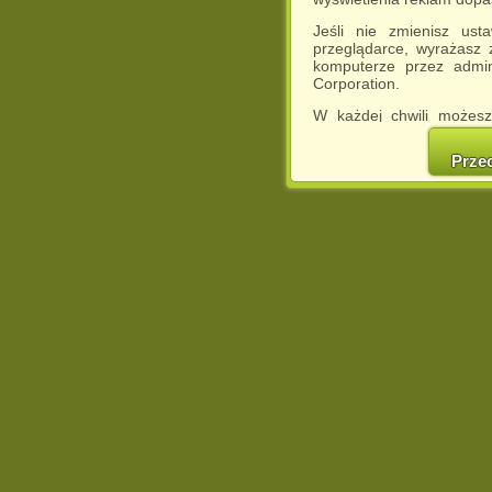
Jeśli nie zmienisz ust
przeglądarce, wyrażasz
komputerze przez admin
Corporation.
W każdej chwili możesz
cookies w swojej przeglą
w naszej Pol
Prze
http://chomikuj.pl/Polity
Jednocześnie informuje
może spowodować ogr
Chomikuj.pl.
W przypadku braku twojej
prosimy o opuszczenie se
Wykorzystanie plików c
(dostosowanie reklam do
działań marketingowych).
Wyrażenie sprzeciwu spo
będzie dopasowana do Tw
wyświetlona przypadkowo
Istnieje możliwość zmian
sposób uniemożliwiając
urządzeniu końcowym. M