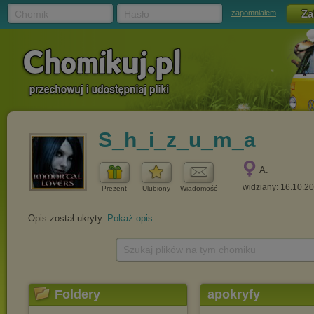
Chomik
Hasło
zapomniałem
S_h_i_z_u_m_a
A.
widziany: 16.10.2
Prezent
Ulubiony
Wiadomość
Opis został ukryty.
Pokaż opis
Szukaj plików na tym chomiku
Foldery
apokryfy