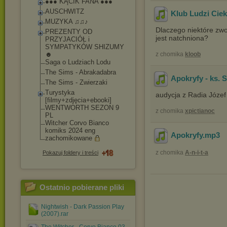
●●● KĄCIK FANA ●●●
AUSCHWITZ
Klub Ludzi Cie
MUZYKA ♫♫♪
Dlaczego niektóre zwo
PREZENTY OD
jest natchniona?
PRZYJACIÓŁ i
SYMPATYKÓW SHIZUMY
☻
z chomika
kloob
Saga o Ludziach Lodu
The Sims - Abrakadabra
Apokryfy - ks. 
The Sims - Zwierzaki
Turystyka
audycja z Radia Józef
[filmy+zdjęcia+eb
ooki]
WENTWORTH SEZON 9
z chomika
xpictianoc
PL
Witcher Corvo Bianco
komiks 2024 eng
Apokryfy
.mp3
zachomikowane
z chomika
A-n-i-t-a
Pokazuj foldery i treści
Ostatnio pobierane pliki
Nightwish - Dark Passion Play
(2007).rar