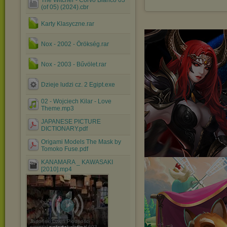
The Witcher - Corvo Bianco 03
(of 05) (2024).cbr
Karty Klasyczne.rar
Nox - 2002 - Örökség.rar
Nox - 2003 - Bűvölet.rar
Dzieje ludzi cz. 2 Egipt.exe
02 - Wojciech Kilar - Love
Theme.mp3
JAPANESE PICTURE
DICTIONARY.pdf
Origami Models The Mask by
Tomoko Fuse.pdf
KANAMARA _ KAWASAKI
[2010].mp4
Japoński Dzień Płodności
powstał w okresie Edo (1603-