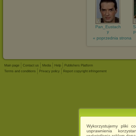
Pan_Eustach
S
y
p
« poprzednia strona
Main page
Contact us
Media
Help
Publishers Platform
Terms and conditions
Privacy policy
Report copyright infringement
Wykorzystujemy pliki c
usprawnienia korzyst
wyświetlenia reklam dop