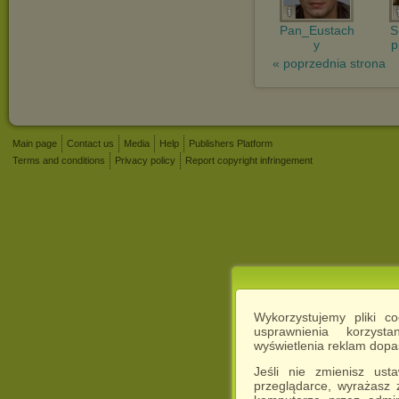
Pan_Eustach
S
y
p
« poprzednia strona
Main page
Contact us
Media
Help
Publishers Platform
Terms and conditions
Privacy policy
Report copyright infringement
Wykorzystujemy pliki c
usprawnienia korzyst
wyświetlenia reklam dop
Jeśli nie zmienisz ust
przeglądarce, wyrażasz