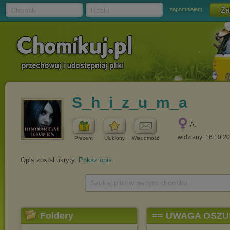
Chomik
Hasło
zapomniałem
S_h_i_z_u_m_a
A.
widziany: 16.10.2
Prezent
Ulubiony
Wiadomość
Opis został ukryty.
Pokaż opis
Szukaj plików na tym chomiku
Foldery
== UWAGA OSZU