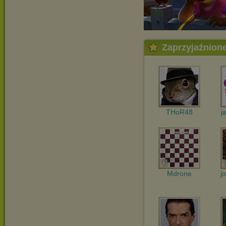
Zaprzyjaźnion
THoR48
j
Mdrone
j