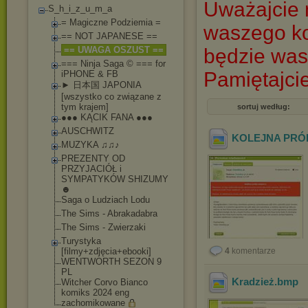
Uważajcie 
S_h_i_z_u_m_a
= Magiczne Podziemia =
waszego ko
== NOT JAPANESE ==
== UWAGA OSZUST ==
będzie was
=== Ninja Saga © === for
Pamiętajcie
iPHONE & FB
► 日本国 JAPONIA
[wszystko co związane z
tym krajem]
sortuj według:
●●● KĄCIK FANA ●●●
AUSCHWITZ
KOLEJNA PRÓ
MUZYKA ♫♫♪
PREZENTY OD
PRZYJACIÓŁ i
SYMPATYKÓW SHIZUMY
☻
Saga o Ludziach Lodu
The Sims - Abrakadabra
The Sims - Zwierzaki
Turystyka
[filmy+zdjęcia+eb
ooki]
4
komentarze
WENTWORTH SEZON 9
PL
Kradzież
.bmp
Witcher Corvo Bianco
komiks 2024 eng
zachomikowane