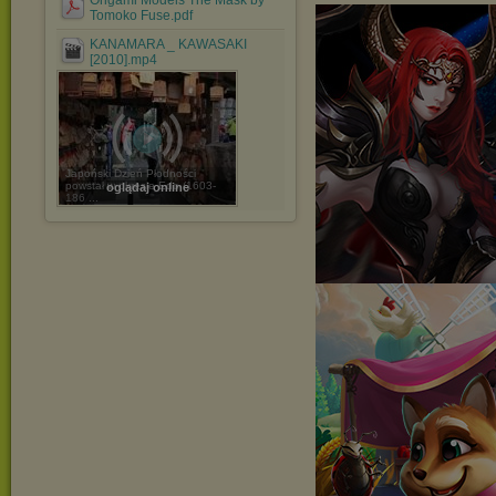
Origami Models The Mask by
Tomoko Fuse.pdf
KANAMARA _ KAWASAKI
[2010].mp4
Japoński Dzień Płodności
powstał w okresie Edo (1603-
oglądaj online
186 ...