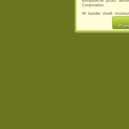
komputerze przez admin
Corporation.
W każdej chwili możesz
cookies w swojej przeglą
w naszej Pol
Prze
http://chomikuj.pl/Polity
Jednocześnie informuje
może spowodować ogr
Chomikuj.pl.
W przypadku braku twojej
prosimy o opuszczenie se
Wykorzystanie plików c
(dostosowanie reklam do
działań marketingowych).
Wyrażenie sprzeciwu spo
będzie dopasowana do Tw
wyświetlona przypadkowo
Istnieje możliwość zmian
sposób uniemożliwiając
urządzeniu końcowym. M
dokonując odpowiednich
internetowej.
Pełną informację na 