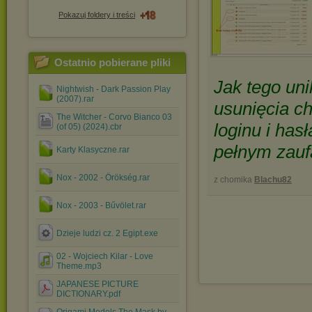
Pokazuj foldery i treści
Ostatnio pobierane pliki
Jak tego uni
Nightwish - Dark Passion Play
(2007).rar
usunięcia c
The Witcher - Corvo Bianco 03
loginu i has
(of 05) (2024).cbr
pełnym zauf
Karty Klasyczne.rar
Nox - 2002 - Örökség.rar
z chomika
Blachu82
Nox - 2003 - Bűvölet.rar
Dzieje ludzi cz. 2 Egipt.exe
02 - Wojciech Kilar - Love
Theme.mp3
JAPANESE PICTURE
DICTIONARY.pdf