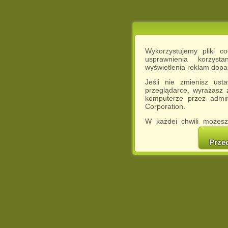
Wykorzystujemy pliki c
usprawnienia korzyst
wyświetlenia reklam dop
Jeśli nie zmienisz ust
przeglądarce, wyrażasz
komputerze przez admin
Corporation.
W każdej chwili możesz
cookies w swojej przeglą
w naszej Pol
Prze
http://chomikuj.pl/Polity
Jednocześnie informuje
może spowodować ogr
Chomikuj.pl.
W przypadku braku twojej
prosimy o opuszczenie se
Wykorzystanie plików c
(dostosowanie reklam do