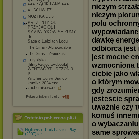
●●● KĄCIK FANA ●●●
niczym strzała
AUSCHWITZ
niczym piorun
MUZYKA ♫♫♪
polu ochronny
PREZENTY OD
PRZYJACIÓŁ i
wypowiadane 
SYMPATYKÓW SHIZUMY
☻
dawkę energet
Saga o Ludziach Lodu
odbiorca jest
The Sims - Abrakadabra
The Sims - Zwierzaki
jest mocne ene
Turystyka
wzmocniona tr
[filmy+zdjęcia+eb
ooki]
WENTWORTH SEZON 9
ciebie jako w
PL
Witcher Corvo Bianco
o którym mowa
komiks 2024 eng
zachomikowane
gdy zrozumie
Pokazuj foldery i treści
jesteście spr
uważnie czy t
komuś innemu 
Ostatnio pobierane pliki
o wybaczaniu 
Nightwish - Dark Passion Play
same sprowadz
(2007).rar