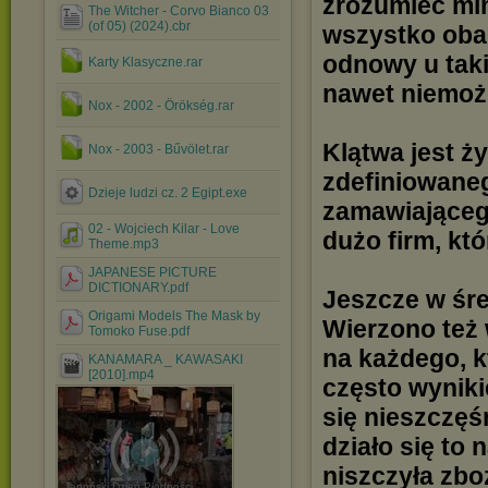
zrozumieć mi
The Witcher - Corvo Bianco 03
(of 05) (2024).cbr
wszystko obar
odnowy u taki
Karty Klasyczne.rar
nawet niemożl
Nox - 2002 - Örökség.rar
Klątwa jest ż
Nox - 2003 - Bűvölet.rar
zdefiniowaneg
Dzieje ludzi cz. 2 Egipt.exe
zamawiającego
02 - Wojciech Kilar - Love
dużo firm, kt
Theme.mp3
JAPANESE PICTURE
DICTIONARY.pdf
Jeszcze w śr
Origami Models The Mask by
Wierzono też
Tomoko Fuse.pdf
na każdego, k
KANAMARA _ KAWASAKI
[2010].mp4
często wyniki
się nieszczęś
działo się to 
niszczyła zboż
Japoński Dzień Płodności