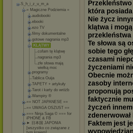
Przekleństwo 
S_h_i_z_u_m_a
która posiada
= Magiczne Podziemia =
audiobooki
Nie życz inny
ebooki
klątwa i mogą
ezo TV
filmy dokumentalne
przekleństwa
gotowe nagrania mp3
Te słowa są o
KLĄTWY
sobie tego gł
cofam tę klątwę
nagrania mp3
czasami niepo
złe słowa mają
życzeniami ni
wielką moc
programy
Obecnie można
Tablica Ouija
zasoby interne
TAPETY + artykuły
proponują pos
Tarot i karty do wróżb
Wampiry ®
faktycznie m
== NOT JAPANESE ==
życzeń innemu
== UWAGA OSZUST ==
=== Ninja Saga © === for
zdenerwował l
iPHONE & FB
Faktem jest j
► 日本国 JAPONIA
[wszystko co związane z
wypowiedzian
tym krajem]