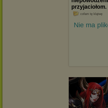
niepowodzeni
przyjaciołom.
cofam tę klątwę
Nie ma pli