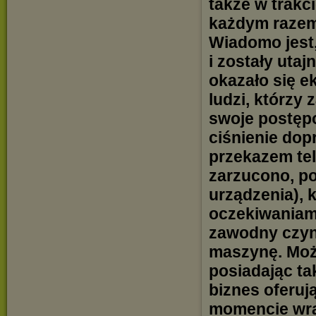
także w trakc
każdym razem 
Wiadomo jest,
i zostały utaj
okazało się e
ludzi, którzy
swoje postęp
ciśnienie do
przekazem te
zarzucono, p
urządzenia), 
oczekiwaniam
zawodny czyn
maszynę. Moż
posiadając ta
biznes oferuj
momencie wr