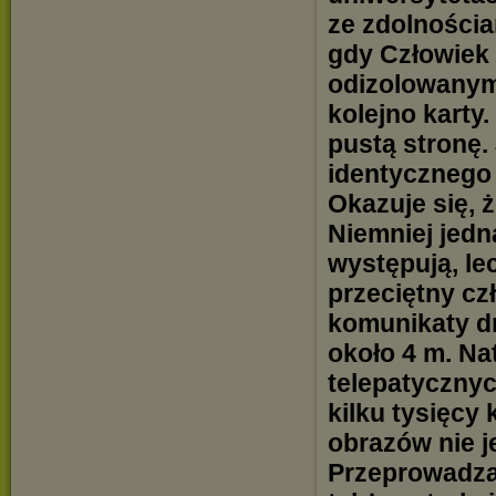
ze zdolnościa
gdy Człowiek
odizolowanym
kolejno karty.
pustą stronę.
identycznego 
Okazuje się, 
Niemniej jedn
występują, le
przeciętny cz
komunikaty dr
około 4 m. Na
telepatyczny
kilku tysięcy
obrazów nie j
Przeprowadza