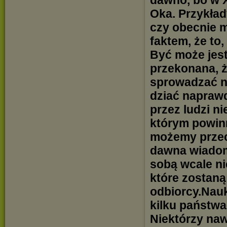
dawno, bo w 
Oka. Przykła
czy obecnie m
faktem, że to,
Być może jest
przekonana, ż
sprowadzać na
dziać naprawd
przez ludzi n
którym powinn
możemy przec
dawna wiadom
sobą wcale n
które zostan
odbiorcy.Nau
kilku państwa
Niektórzy naw