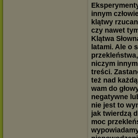
Eksperymenty
innym człowie
klątwy rzuca
czy nawet ty
Klątwa Słown
latami. Ale o
przekleństwa,
niczym innym
treści. Zasta
też nad każdą
wam do głowy
negatywne lub
nie jest to w
jak twierdzą 
moc przekleńs
wypowiadamy 