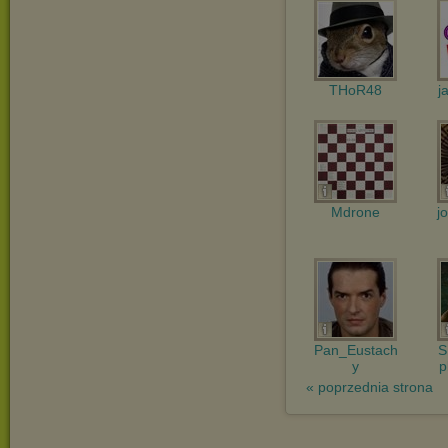
THoR48
j
Mdrone
j
Pan_Eustach
S
y
p
« poprzednia strona