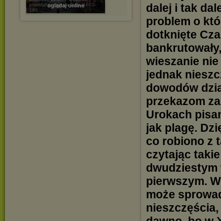
dalej i tak d
powstał w okresie Edo (1603-
oglądaj online
186 ...
problem o kt
dotknięte Cz
bankrutowały,
wieszanie nie
jednak nieszcz
dowodów dział
przekazom za
Urokach pisa
jak plagę. Dz
co robiono z t
czytając taki
dwudziestym 
pierwszym. W 
może sprowad
nieszczęścia,