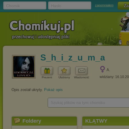
Chomik
Hasło
zapomniałem
S_h_i_z_u_m_a
A.
widziany: 16.10.2
Prezent
Ulubiony
Wiadomość
Opis został ukryty.
Pokaż opis
Szukaj plików na tym chomiku
Foldery
KLĄTWY