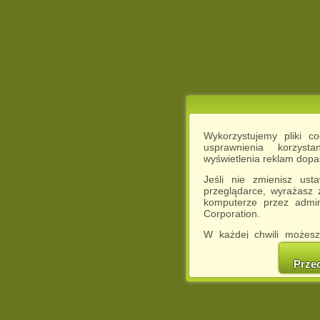
Wykorzystujemy pliki c
usprawnienia korzyst
wyświetlenia reklam dop
Jeśli nie zmienisz ust
przeglądarce, wyrażasz
komputerze przez admin
Corporation.
W każdej chwili możesz
cookies w swojej przeglą
w naszej Pol
Prze
http://chomikuj.pl/Polity
Jednocześnie informuje
może spowodować ogr
Chomikuj.pl.