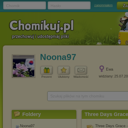
Chomik
Hasło
zapomniałem
Noona97
Ewa
widziany: 25.07.2
Prezent
Ulubiony
Wiadomość
Szukaj plików na tym chomiku
Foldery
Three Days Grac
Noona97
Three Days Grace - 