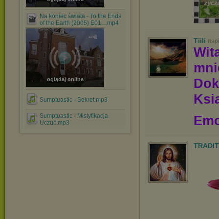
Na koniec świata - To the Ends
of the Earth (2005) E01....mp4
Tiili
nap
Wit
mn
Dok
oglądaj online
Ksią
Sumptuastic - Sekret.mp3
Sumptuastic - Mistyfikacja
Emo
Uczuć.mp3
TRADIT