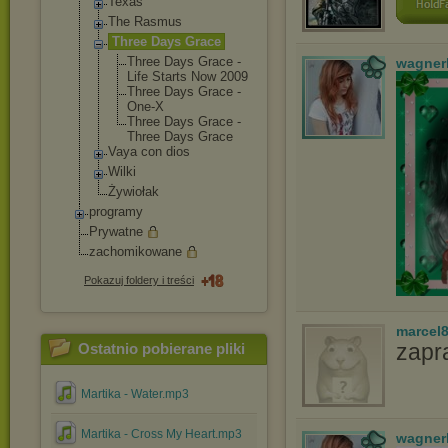
Texas
The Rasmus
Three Days Grace
Three Days Grace -
wagner
Life Starts Now 2009
Three Days Grace -
One-X
Three Days Grace -
Three Days Grace
Vaya con dios
Wilki
Żywiołak
programy
Prywatne
zachomikowane
Pokazuj foldery i treści
marcel
zapr
Ostatnio pobierane pliki
Martika - Water.mp3
Martika - Cross My Heart.mp3
wagner