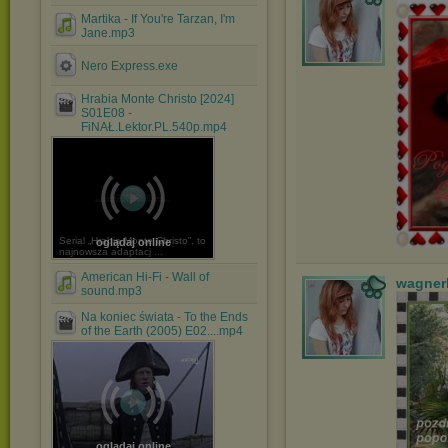
Martika - If You're Tarzan, I'm
Jane.mp3
Nero Express.exe
Hrabia Monte Christo [2024]
S01E08 -
FiNAŁ.Lektor.PL.540p.mp4
Serial „Hrabia Monte Christo”, to
oglądaj online
najnowsza adaptacj ...
American Hi-Fi - Wall of
wagner
sound.mp3
Na koniec świata - To the Ends
of the Earth (2005) E02....mp4
oglądaj online