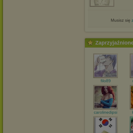
Musisz się
Zaprzyjaźnion
filo89
carolinedipsi