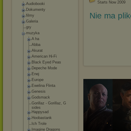
Starts Now 2009
Audiobooki
Dokumenty
Nie ma pli
filmy
Galeria
gry
muzyka
A ha
Abba
Akurat
American Hi-Fi
Black Eyed Peas
Depeche Mode
Enej
Europe
Ewelina Flinta
Genesis
Godsmack
Gorillaz - Gorillaz, G
sides
Happysad
Hoobastank
Ich Trole
Imagine Dragons