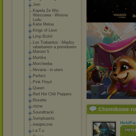
Jem
Kapela Ze Wsi
Warszawa - Wiosna
Ludu
Katie Melua
Kings of Leon
Limp Bizkit
Los Trabantos - Między
rabarbarem a pomidorem
Maroon 5
Martika
Morcheeba
Nirvana - in utero
Perfect
Pink Floyd
Queen
Red Hot Chili Peppers
Roxette
różne
Chomikowe r
Soundtracki
Sumptuastic
HoldFa
świąteczne
t.a.T.u