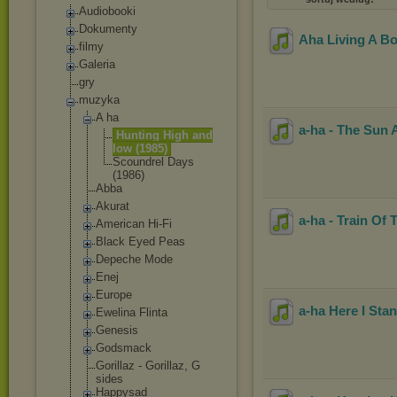
Audiobooki
Dokumenty
Aha Living A Bo
filmy
Galeria
gry
muzyka
A ha
a-ha - The Sun 
Hunting High and
low (1985)
Scoundrel Days
(1986)
Abba
Akurat
a-ha - Train Of
American Hi-Fi
Black Eyed Peas
Depeche Mode
Enej
Europe
a-ha Here I Sta
Ewelina Flinta
Genesis
Godsmack
Gorillaz - Gorillaz, G
sides
Happysad