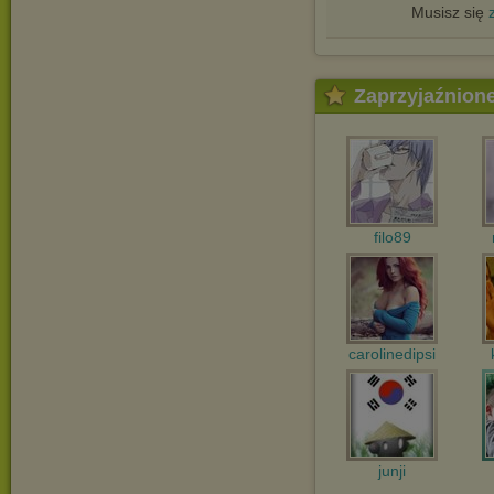
Musisz się
Zaprzyjaźnion
filo89
carolinedipsi
junji