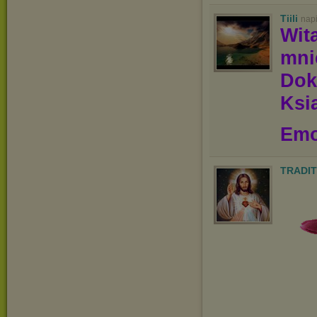
Tiili
nap
Wit
mn
Dok
Ksią
Emo
TRADIT