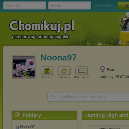
Chomik
Hasło
zapomniałem
Noona97
Ewa
widziany: 25.07.2
Prezent
Ulubiony
Wiadomość
Szukaj plików na tym chomiku
Foldery
Hunting High and
Noona97
sortuj według: