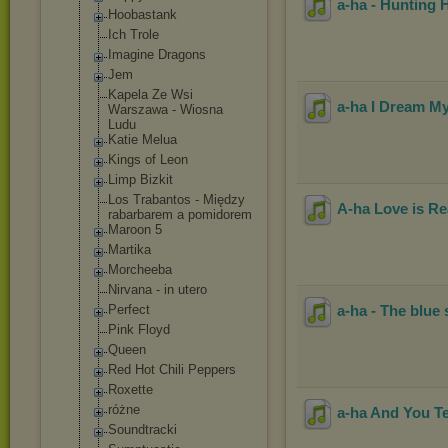
a-ha - Hunting 
Hoobastank
Ich Trole
Imagine Dragons
Jem
Kapela Ze Wsi
a-ha I Dream My
Warszawa - Wiosna
Ludu
Katie Melua
Kings of Leon
Limp Bizkit
Los Trabantos - Między
A-ha Love is R
rabarbarem a pomidorem
Maroon 5
Martika
Morcheeba
Nirvana - in utero
Perfect
a-ha - The blue 
Pink Floyd
Queen
Red Hot Chili Peppers
Roxette
różne
a-ha And You Te
Soundtracki