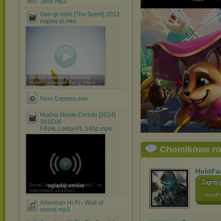
Jane.mp3
Gan-gi-nam (The Scent) 2012
napisy pl.mkv
Zapach Gatunek: komedia,
thriller Seon-woo Kang (Hie-s ...
Nero Express.exe
Hrabia Monte Christo [2024]
S01E08 -
FiNAŁ.Lektor.PL.540p.mp4
Chomikowe r
HoldFa
Serial „Hrabia Monte Christo”, to
oglądaj online
najnowsza adaptacj ...
American Hi-Fi - Wall of
sound.mp3