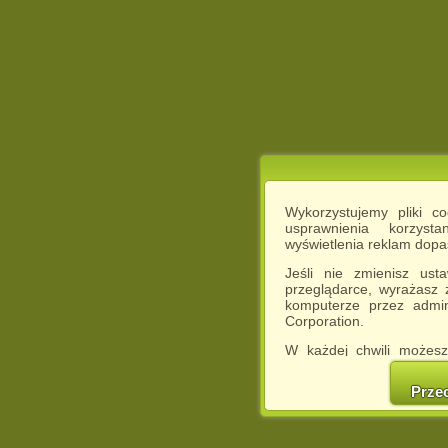
Wykorzystujemy pliki c
usprawnienia korzyst
wyświetlenia reklam dop
Jeśli nie zmienisz ust
przeglądarce, wyrażasz
komputerze przez admin
Corporation.
W każdej chwili możesz
cookies w swojej przeglą
w naszej Pol
Prze
http://chomikuj.pl/Polity
Jednocześnie informuje
może spowodować ogr