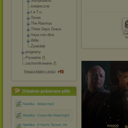
Sumptuastic
świąteczne
t.a.T.u
Texas
The Rasmus
Three Days Grace
Odt
Vaya con dios
fo
Wilki
Żywiołak
programy
Prywatne
zachomikowane
Pokazuj foldery i treści
Ostatnio pobierane pliki
Martika - Water.mp3
Martika - Cross My Heart.mp3
Martika - If You're Tarzan, I'm