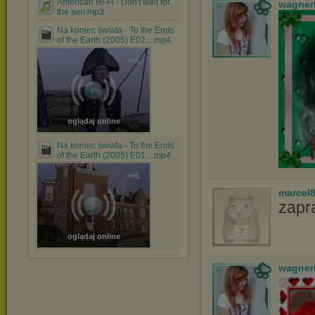
American Hi-Fi - Don't wait for
wagner
the sun.mp3
Na koniec świata - To the Ends
of the Earth (2005) E02....mp4
oglądaj online
Na koniec świata - To the Ends
of the Earth (2005) E01....mp4
marcel
zapr
oglądaj online
wagner