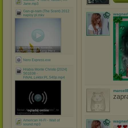
Jane.mp3
Gan-gi-nam (The Scent) 2012
wagner
napisy pl.mkv
Zapach Gatunek: komedia,
thriller Seon-woo Kang (Hie-s ...
Nero Express.exe
Hrabia Monte Christo [2024]
S01E08 -
FiNAŁ.Lektor.PL.540p.mp4
marcel
zapr
Serial „Hrabia Monte Christo”, to
oglądaj online
najnowsza adaptacj ...
American Hi-Fi - Wall of
wagner
sound.mp3