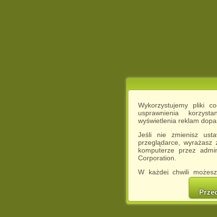
Wykorzystujemy pliki c
usprawnienia korzyst
wyświetlenia reklam dop
Jeśli nie zmienisz ust
przeglądarce, wyrażasz
komputerze przez admin
Corporation.
W każdej chwili możesz
cookies w swojej przeglą
w naszej Pol
Prze
http://chomikuj.pl/Polity
Jednocześnie informuje
może spowodować ogr