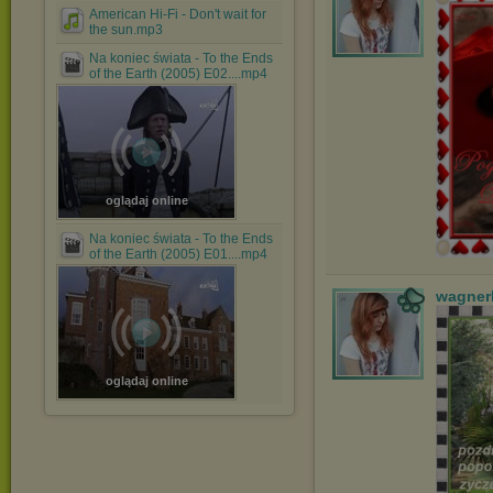
American Hi-Fi - Don't wait for
the sun.mp3
Na koniec świata - To the Ends
of the Earth (2005) E02....mp4
oglądaj online
Na koniec świata - To the Ends
of the Earth (2005) E01....mp4
wagner
oglądaj online