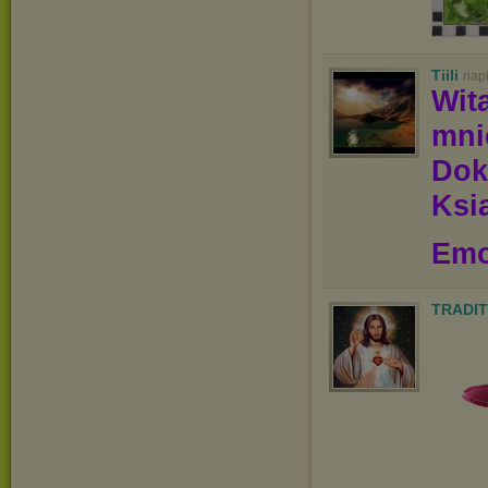
Tiili
nap
Wit
mn
Dok
Ksią
Emo
TRADIT