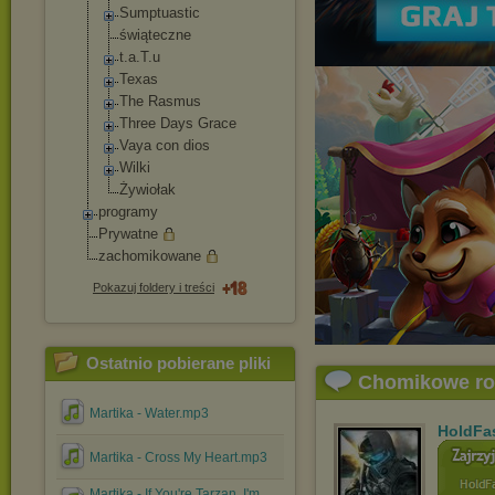
Sumptuastic
świąteczne
t.a.T.u
Texas
The Rasmus
Three Days Grace
Vaya con dios
Wilki
Żywiołak
programy
Prywatne
zachomikowane
Pokazuj foldery i treści
Ostatnio pobierane pliki
Chomikowe r
Martika - Water.mp3
HoldFa
Martika - Cross My Heart.mp3
Martika - If You're Tarzan, I'm