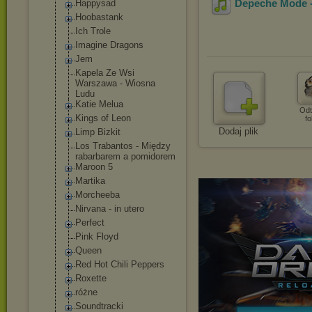
Depeche Mode -
Happysad
Hoobastank
Ich Trole
Imagine Dragons
Jem
Kapela Ze Wsi
Warszawa - Wiosna
Ludu
Katie Melua
Odt
Kings of Leon
fo
Dodaj plik
Limp Bizkit
Los Trabantos - Między
rabarbarem a pomidorem
Maroon 5
Martika
Morcheeba
Nirvana - in utero
Perfect
Pink Floyd
Queen
Red Hot Chili Peppers
Roxette
różne
Soundtracki