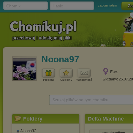
Chomik
Hasło
zapomniałem
Noona97
Ewa
widziany: 25.07.2
Prezent
Ulubiony
Wiadomość
Szukaj plików na tym chomiku
Foldery
Delta Machine
Noona97
sortuj według: