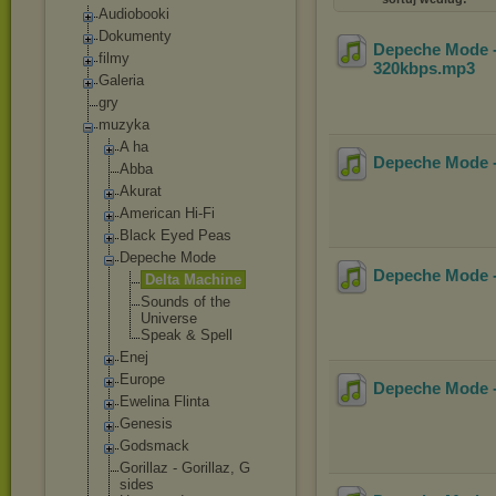
Audiobooki
Dokumenty
Depeche Mode -
filmy
320kbps
.mp3
Galeria
gry
muzyka
A ha
Depeche Mode 
Abba
Akurat
American Hi-Fi
Black Eyed Peas
Depeche Mode
Depeche Mode - 
Delta Machine
Sounds of the
Universe
Speak & Spell
Enej
Europe
Depeche Mode -
Ewelina Flinta
Genesis
Godsmack
Gorillaz - Gorillaz, G
sides