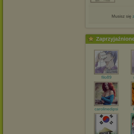
Musisz się
Zaprzyjaźnion
filo89
carolinedipsi