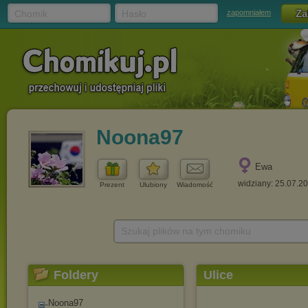
Chomik
Hasło
zapomniałem
Noona97
Ewa
widziany: 25.07.2
Prezent
Ulubiony
Wiadomość
Szukaj plików na tym chomiku
Foldery
Ulice
Noona97