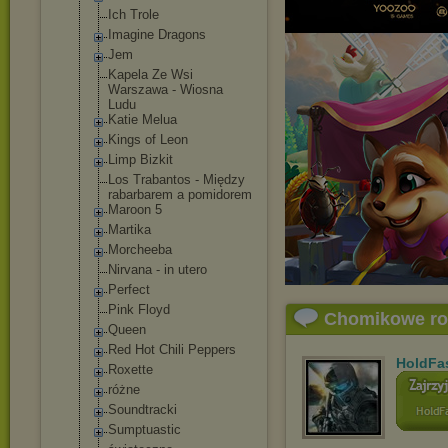
Ich Trole
Imagine Dragons
Jem
Kapela Ze Wsi
Warszawa - Wiosna
Ludu
Katie Melua
Kings of Leon
Limp Bizkit
Los Trabantos - Między
rabarbarem a pomidorem
Maroon 5
Martika
Morcheeba
Nirvana - in utero
Perfect
Pink Floyd
Chomikowe r
Queen
Red Hot Chili Peppers
HoldFa
Roxette
różne
Soundtracki
Sumptuastic