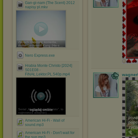
Gan-gi-nam (The Scent) 2012
napisy pl.mkv
Zapach Gatunek: komedia,
thriller Seon-woo Kang (Hie-s ...
Nero Express.exe
Hrabia Monte Christo [2024]
S01E08 -
FiNAŁ.Lektor.PL.540p.mp4
wagner
Serial „Hrabia Monte Christo”, to
oglądaj online
najnowsza adaptacj ...
American Hi-Fi - Wall of
sound.mp3
American Hi-Fi - Don't wait for
the sun.mp3