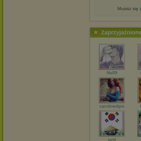
Musisz się
Zaprzyjaźnion
filo89
carolinedipsi
junji