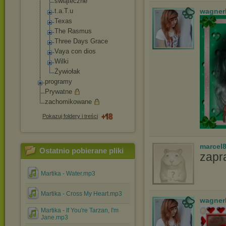
świąteczne
t.a.T.u
wagner
Texas
The Rasmus
Three Days Grace
Vaya con dios
Wilki
Żywiołak
programy
Prywatne
zachomikowane
Pokazuj foldery i treści
marcel
Ostatnio pobierane pliki
zapr
Martika - Water.mp3
Martika - Cross My Heart.mp3
wagner
Martika - If You're Tarzan, I'm
Jane.mp3