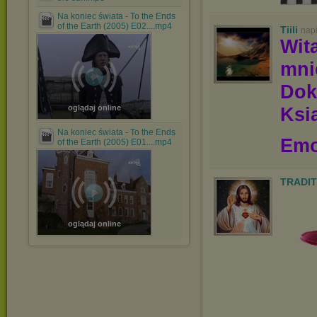
Na koniec świata - To the Ends
of the Earth (2005) E02....mp4
Tiili
nap
Wit
mn
Dok
oglądaj online
Ksią
Na koniec świata - To the Ends
Emo
of the Earth (2005) E01....mp4
TRADIT
oglądaj online