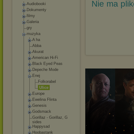
Nie ma pli
Audiobooki
Dokumenty
filmy
Galeria
gry
muzyka
A ha
Abba
Akurat
American Hi-Fi
Black Eyed Peas
Depeche Mode
Enej
Folkorabel
Ulice
Europe
Ewelina Flinta
Genesis
Godsmack
Gorillaz - Gorillaz, G
sides
Happysad
Hoobastank