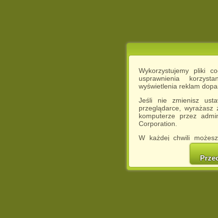
Wykorzystujemy pliki c
usprawnienia korzyst
wyświetlenia reklam dop
Jeśli nie zmienisz ust
przeglądarce, wyrażasz
komputerze przez admin
Corporation.
W każdej chwili możesz
cookies w swojej przeglą
w naszej Pol
Prze
http://chomikuj.pl/Polity
Jednocześnie informuje
może spowodować ogr
Chomikuj.pl.
W przypadku braku twojej
prosimy o opuszczenie se