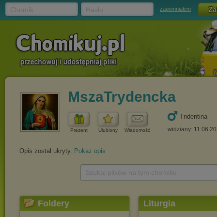
Chomik
Hasło
zapomniałem
MszaTrydencka
Tridentina
widziany: 11.06.2
Prezent
Ulubiony
Wiadomość
Opis został ukryty.
Pokaż opis
Szukaj plików na tym chomiku
Foldery
Liturgia