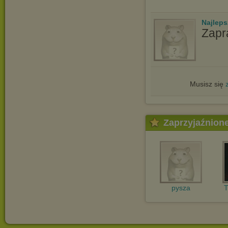
Najlep
Zapr
Musisz się
Zaprzyjaźnion
pysza
T