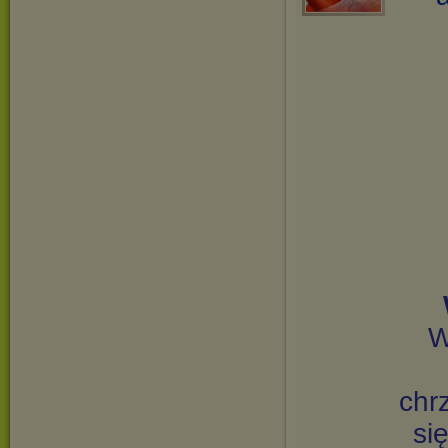
W
chr
si