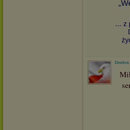
„We
... 
ży
Deebra
Mił
se