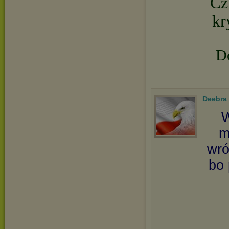
Cz
kr
D
Deebra
W
m
wró
bo 