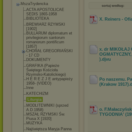
MszaTrydencka
sortuj według:
ACTA APOSTOLICAE
SEDIS 1865-1958
BIBLIOTEKA
X. Reiners - Of
BREWIARZ RZYMSKI
[1902]
BULLARUM diplomatum et
privilegiorum santorum
romanorum pontificum
[1857]
x. dr MIKOŁAJ
CHORAŁ GREGORIAŃSKI
OGMATYCZNY, 
- 17 CD
)
.djvu
DOKUMENTY
GRAFIKA (Papieże
Świętego Kościoła
Rzymsko-Katolicki
ego)
H E R E Z J E antypapieży
Po naszemu. Pam
1958- (VIDEO)
(Krakow 1917)
.
Inne
KATECHIZM
Liturgia
MODLITEWNIKI (sprzed
o. F.Małaczy
A.D.1958)
TYGODNIA' (19
MSZAŁ RZYMSKI Św.
Piusa X [1920]
MUZYKA
Najświętsza Maryja Panna