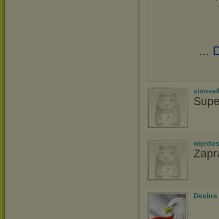
...
xinose
Supe
wijedo
Zapr
Deebra