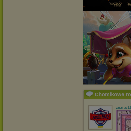
Chomikowe r
zezito1