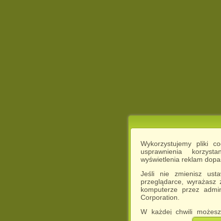
Wykorzystujemy pliki c
usprawnienia korzyst
wyświetlenia reklam dop
Jeśli nie zmienisz ust
przeglądarce, wyrażasz
komputerze przez admin
Corporation.
W każdej chwili możesz
cookies w swojej przeglą