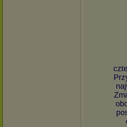
czt
Prz
naj
Zma
obo
pos