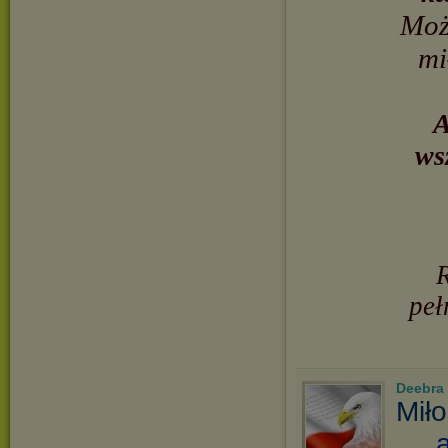
Moż
mi
A
ws
peł
Deebra
Miło