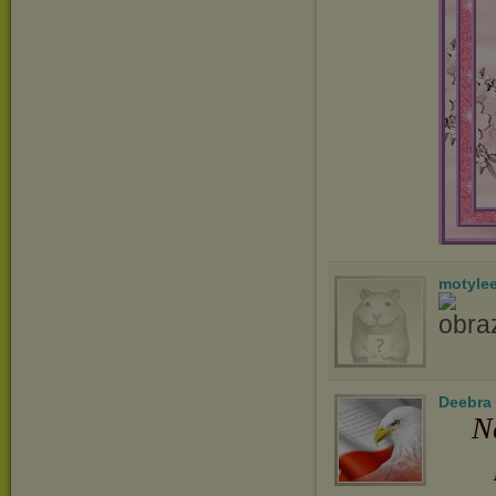
motyle
Deebra
N