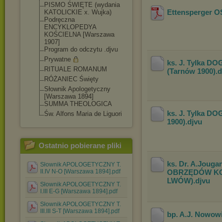
PISMO ŚWIĘTE (wydania
Ettensperger
KATOLICKIE x. Wujka)
Podręczna
ENCYKLOPEDYA
KOŚCIELNA [Warszawa
1907]
Program do odczytu .djvu
Prywatne
ks. J. Tylka 
RITUALE ROMANUM
(Tarnów 1900)
.
RÓŻANIEC Święty
Słownik Apologetyczny
[Warszawa 1894]
SUMMA THEOLOGICA
ks. J. Tylka 
Św. Alfons Maria de Liguori
1900)
.djvu
Ostatnio pobierane pliki
ks. Dr. A.Jougan
Słownik APOLOGETYCZNY T.
II.IV N-O [Warszawa 1894].pdf
OBRZĘDÓW KOŚ
LWÓW)
.djvu
Słownik APOLOGETYCZNY T.
I.III E-G [Warszawa 1894].pdf
Słownik APOLOGETYCZNY T.
III.III S-T [Warszawa 1894].pdf
bp. A.J. Nowowi