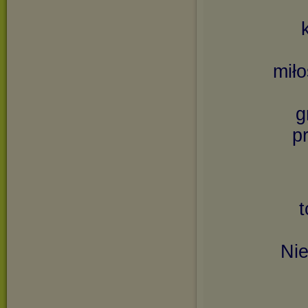
miło
g
p
Ni