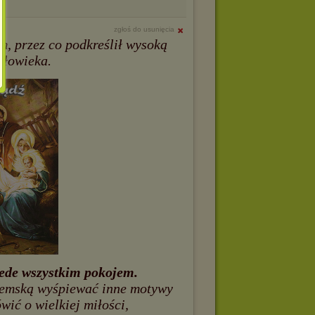
zgłoś do usunięcia
m, przez co podkreślił wysoką
złowieka.
zede wszystkim pokojem.
jemską wyśpiewać inne motywy
ić o wielkiej miłości,