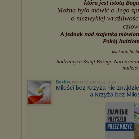
która jest istotą Boga
Można było mówić o Jego spra
o niezwykłej wrażliwości
człow
A jednak nad stajenką mówion
Pokój ludziom
ks. kard. Ste
Rodzinnych Świąt Bożego Narodzenia..
nadzie
Deebra
napisano 5.03.2021 11:24
Miłości bez Krzyża nie znajdzie
a Krzyża bez Miłoś