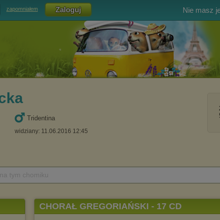
Nie masz j
zapomniałem
cka
Tridentina
widziany: 11.06.2016 12:45
 na tym chomiku
CHORAŁ GREGORIAŃSKI - 17 CD