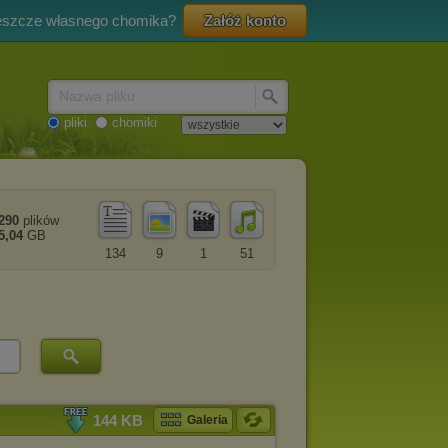
eszcze własnego chomika?
Załóż konto
Nazwa pliku
pliki
chomiki
290
plików
5,04
GB
134
9
1
51
144 KB
Galeria