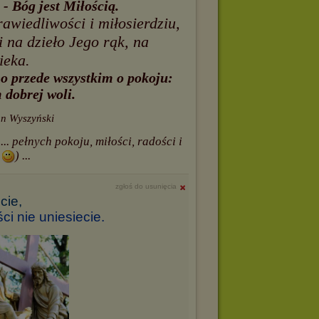
 - Bóg jest Miłością.
wiedliwości i miłosierdziu,
 na dzieło Jego rąk, na
ieka.
o przede wszystkim o pokoju:
 dobrej woli.
fan Wyszyński
. pełnych pokoju, miłości, radości i
i
) ...
zgłoś do usunięcia
cie,
ci nie uniesiecie.