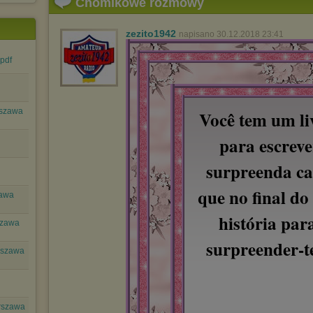
Chomikowe rozmowy
zezito1942
napisano 30.12.2018 23:41
pdf
rszawa
Você tem um li
para escreve
surpreenda ca
que no final do
zawa
história para
szawa
surpreender-
rszawa
rszawa