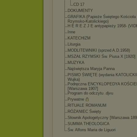
CD 17
DOKUMENTY
GRAFIKA (Papieże Świętego Kościoła
Rzymsko-Katolicki
ego)
H E R E Z J E antypapieży 1958- (VI
Inne
KATECHIZM
Liturgia
MODLITEWNIKI (sprzed A.D.1958)
MSZAŁ RZYMSKI Św. Piusa X [1920]
MUZYKA
Najświętsza Maryja Panna
PISMO ŚWIĘTE (wydania KATOLICKI
Wujka)
Podręczna ENCYKLOPEDYA KOŚCIE
[Warszawa 1907]
Program do odczytu .djvu
Prywatne
RITUALE ROMANUM
RÓŻANIEC Święty
Słownik Apologetyczny [Warszawa 189
SUMMA THEOLOGICA
Św. Alfons Maria de Liguori