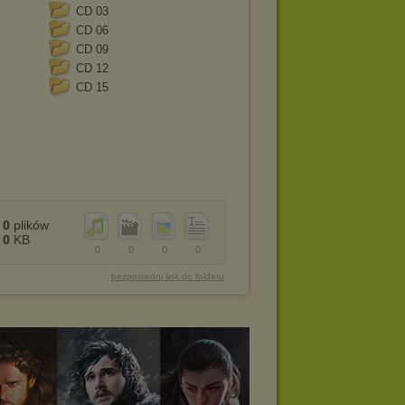
CD 03
CD 06
CD 09
CD 12
CD 15
0
plików
0
KB
0
0
0
0
bezpośredni link do folderu