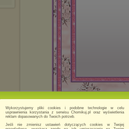
Wykorzystujemy pliki cookies i podobne technologie w celu
motyleek1984
napisano 12.06.2019 10:25
usprawnienia korzystania z serwisu Chomikuj.pl oraz wyświetlenia
reklam dopasowanych do Twoich potrzeb.
Jeśli nie zmienisz ustawień dotyczących cookies w Twojej
przeglądarce, wyrażasz zgodę na ich umieszczanie na Twoim