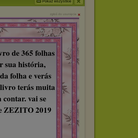
Pokaż wszystkie
zgłoś do usunięcia
vro de 365 folhas
r sua história,
da folha e verás
 livro terás muita
 contar. vai se
te ZEZITO 2019