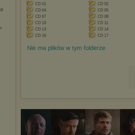
CD 01
CD 02
58
CD 04
CD 05
CD 07
CD 08
CD 10
CD 11
m
CD 13
CD 14
CD 16
CD 17
Nie ma plików w tym folderze