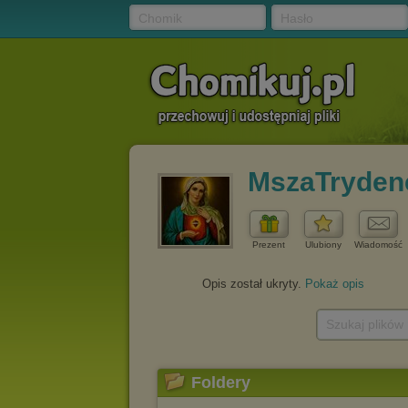
Chomik
Hasło
MszaTryden
Prezent
Ulubiony
Wiadomość
Opis został ukryty.
Pokaż opis
Szukaj plików
Foldery