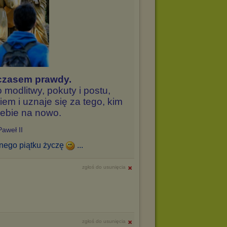
 czasem prawdy.
modlitwy, pokuty i postu,
iem i uznaje się za tego, kim
iebie na nowo.
Paweł II
onego piątku życzę
...
zgłoś do usunięcia
zgłoś do usunięcia