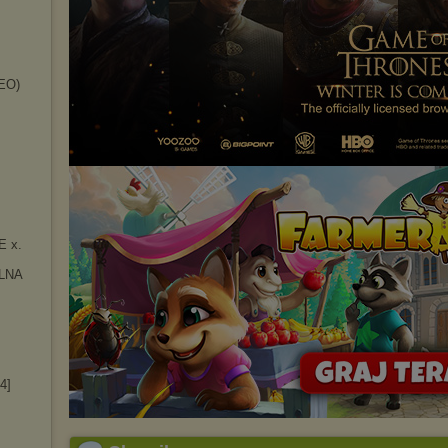
DEO)
E x.
LNA
4]