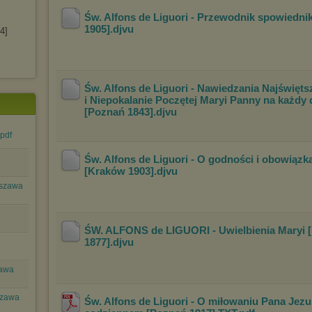
Św. Alfons de Liguori - Przewodnik spowiedni
1905]
.djvu
4]
Św. Alfons de Liguori - Nawiedzania Najświęt
i Niepokalanie Poczętej Maryi Panny na
każdy 
[Poznań 1843]
.djvu
pdf
Św. Alfons de Liguori - O godności i obowiązk
[Kraków 1903]
.djvu
rszawa
ŚW. ALFONS de LIGUORI - Uwielbienia Maryi 
1877]
.djvu
zawa
szawa
Św. Alfons de Liguori - O miłowaniu Pana Jez