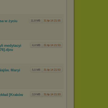
usa w
życiu
11,8 MB
31 lip 14 21:55
yli
medytacyi
4,4 MB
31 lip 14 21:53
76]
.djvu
Najś
w. Maryi
5,0 MB
31 lip 14 21:53
ykła
d [Kraków
3,9 MB
31 lip 14 21:53