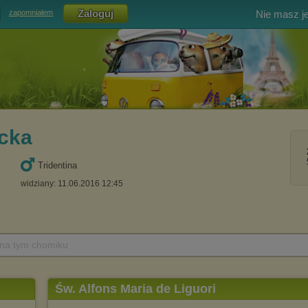
Nie masz j
zapomniałem
cka
Tridentina
widziany: 11.06.2016 12:45
 na tym chomiku
Św. Alfons Maria de Liguori