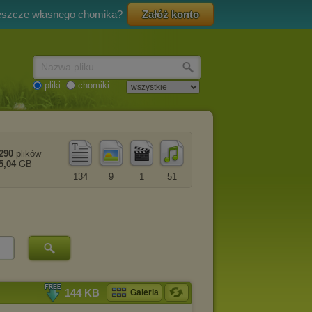
eszcze własnego chomika?
Załóż konto
Nazwa pliku
pliki
chomiki
290
plików
5,04
GB
134
9
1
51
144 KB
Galeria