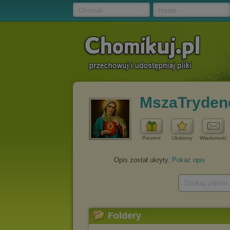
Chomik
Hasło
MszaTryden
Prezent
Ulubiony
Wiadomość
Opis został ukryty.
Pokaż opis
Szukaj plików
Foldery