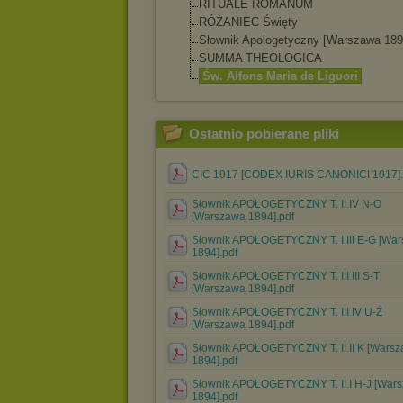
RITUALE ROMANUM
RÓŻANIEC Święty
Słownik Apologetyczny [Warszawa 189
SUMMA THEOLOGICA
Św. Alfons Maria de Liguori
Ostatnio pobierane pliki
CIC 1917 [CODEX IURIS CANONICI 1917].
Słownik APOLOGETYCZNY T. II.IV N-O
[Warszawa 1894].pdf
Słownik APOLOGETYCZNY T. I.III E-G [Wa
1894].pdf
Słownik APOLOGETYCZNY T. III.III S-T
[Warszawa 1894].pdf
Słownik APOLOGETYCZNY T. III.IV U-Ż
[Warszawa 1894].pdf
Słownik APOLOGETYCZNY T. II.II K [Wars
1894].pdf
Słownik APOLOGETYCZNY T. II.I H-J [War
1894].pdf