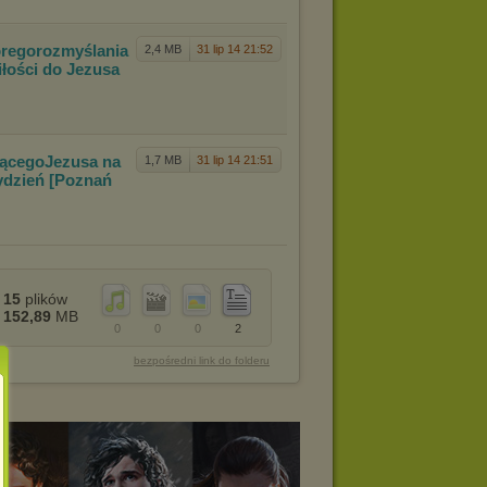
orego
rozmyślania
2,4 MB
31 lip 14 21:52
iłości do Jezusa
iącego
Jezusa na
1,7 MB
31 lip 14 21:51
Tydzień [Poznań
15
plików
152,89
MB
0
0
0
2
bezpośredni link do folderu