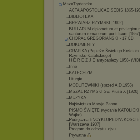
MszaTrydencka
ACTA APOSTOLICAE SEDIS 1865-19
BIBLIOTEKA
BREWIARZ RZYMSKI [1902]
BULLARUM diplomatum et privilegioru
santorum romanorum pontificum [1857]
CHORAŁ GREGORIAŃSKI - 17 CD
DOKUMENTY
GRAFIKA (Papieże Świętego Kościoła
Rzymsko-Katolicki
ego)
H E R E Z J E antypapieży 1958- (VI
Inne
KATECHIZM
Liturgia
MODLITEWNIKI (sprzed A.D.1958)
MSZAŁ RZYMSKI Św. Piusa X [1920]
MUZYKA
Najświętsza Maryja Panna
PISMO ŚWIĘTE (wydania KATOLICKI
Wujka)
Podręczna ENCYKLOPEDYA KOŚCIE
[Warszawa 1907]
Program do odczytu .djvu
Prywatne