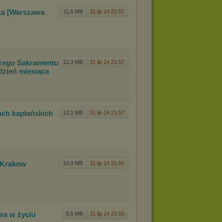
ka [Wa
rszawa
11,6 MB
31 lip 14 21:57
szego
Sakramentu
12,3 MB
31 lip 14 21:57
dzień miesiąca
ach k
apłańskich
12,1 MB
31 lip 14 21:57
[Krakow
10,9 MB
31 lip 14 21:56
usa w
życiu
8,5 MB
31 lip 14 21:55