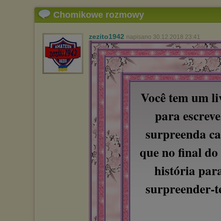
Chomikowe rozmowy
zezito1942
napisano 30.12.2018 23:41
Você tem um li
para escreve
surpreenda ca
que no final do
história para
surpreender-