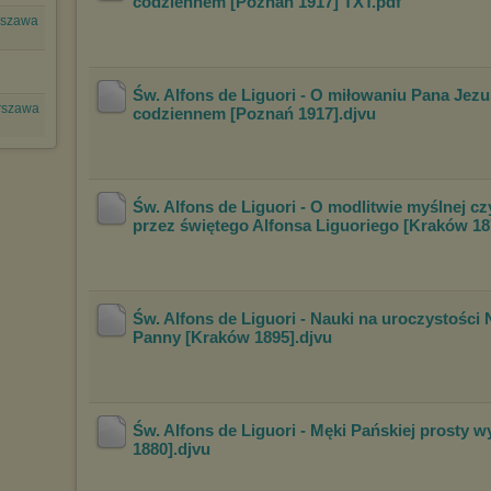
codziennem [Poznań 1917] TXT
.pdf
rszawa
Św. Alfons de Liguori - O miłowaniu Pana Jez
rszawa
codziennem [Poznań 1917]
.djvu
Św. Alfons de Liguori - O modlitwie myślnej cz
przez świętego Alfonsa Liguoriego [Krakó
w 18
Św. Alfons de Liguori - Nauki na uroczystości 
Panny [Kraków 1895]
.djvu
Św. Alfons de Liguori - Męki Pańskiej prosty w
1880]
.djvu