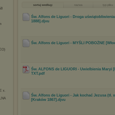
sortuj według:
nazwa
typ pliku
58
Św. Alfons de Liguori - Droga uświątobliwienia.
1888]
.djvu
m
Św. Alfons de Liguori - MYŚLI POBOŻNE [Wło
DEO)
Św. ALFONS de LIGUORI - Uwielbienia Maryi
TXT
.pdf
E x.
Św. Alfons de Liguori - Jak kochać Jezusa (tł. 
LNA
[Kraków 1867]
.djvu