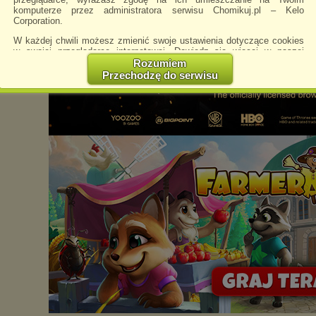
komputerze przez administratora serwisu Chomikuj.pl – Kelo
Corporation.
W każdej chwili możesz zmienić swoje ustawienia dotyczące cookies
w swojej przeglądarce internetowej. Dowiedz się więcej w naszej
Polityce Prywatności -
http://chomikuj.pl/PolitykaPrywatnosci.aspx
.
Rozumiem
Przechodzę do serwisu
Jednocześnie informujemy że zmiana ustawień przeglądarki może
spowodować ograniczenie korzystania ze strony Chomikuj.pl.
W przypadku braku twojej zgody na akceptację cookies niestety
prosimy o opuszczenie serwisu chomikuj.pl.
Wykorzystanie plików cookies
przez
Zaufanych Partnerów
(dostosowanie reklam do Twoich potrzeb, analiza skuteczności działań
marketingowych).
Wyrażenie sprzeciwu spowoduje, że wyświetlana Ci reklama nie
będzie dopasowana do Twoich preferencji, a będzie to reklama
wyświetlona przypadkowo.
Istnieje możliwość zmiany ustawień przeglądarki internetowej w
sposób uniemożliwiający przechowywanie plików cookies na
urządzeniu końcowym. Można również usunąć pliki cookies,
dokonując odpowiednich zmian w ustawieniach przeglądarki
internetowej.
Pełną informację na ten temat znajdziesz pod adresem
http://chomikuj.pl/PolitykaPrywatnosci.aspx
.