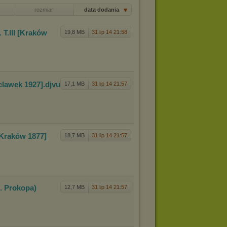
rozmiar
data dodania
 T.
III [Kraków
19,8 MB
31 lip 14 21:58
clawek 1
927]
.djvu
17,1 MB
31 lip 14 21:57
 [Kraków
1877]
18,7 MB
31 lip 14 21:57
x.
Prokopa)
12,7 MB
31 lip 14 21:57