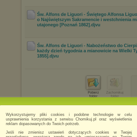
Św. Alfons de Liguori - Świętego Alfonsa Ligu
o Najświętszym Sakramencie i westchni
enia m
utajonego [Poznań 1862]
.djvu
Św. Alfons de Liguori - Nabożeństwo do Cierp
każdy dzień tygodnia a mianowicie na Wi
elki 
1855]
.djvu
Pobierz
Zachomikuj
folder
folder
Wykorzystujemy pliki cookies i podobne technologie w celu
usprawnienia korzystania z serwisu Chomikuj.pl oraz wyświetlenia
reklam dopasowanych do Twoich potrzeb.
Jeśli nie zmienisz ustawień dotyczących cookies w Twojej
przeglądarce, wyrażasz zgodę na ich umieszczanie na Twoim