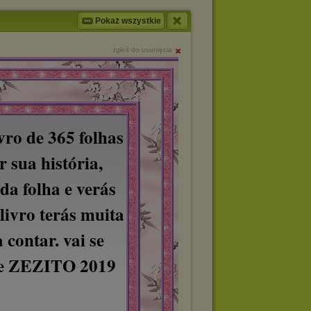
Pokaż wszystkie
zgłoś do usunięcia
vro de 365 folhas
r sua história,
da folha e verás
 livro terás muita
 contar. vai se
te ZEZITO 2019