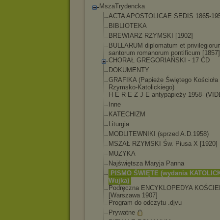
MszaTrydencka
ACTA APOSTOLICAE SEDIS 1865-19
BIBLIOTEKA
BREWIARZ RZYMSKI [1902]
BULLARUM diplomatum et privilegioru
santorum romanorum pontificum [1857]
CHORAŁ GREGORIAŃSKI - 17 CD
DOKUMENTY
GRAFIKA (Papieże Świętego Kościoła
Rzymsko-Katolicki
ego)
H E R E Z J E antypapieży 1958- (VI
Inne
KATECHIZM
Liturgia
MODLITEWNIKI (sprzed A.D.1958)
MSZAŁ RZYMSKI Św. Piusa X [1920]
MUZYKA
Najświętsza Maryja Panna
PISMO ŚWIĘTE (wydania KATOLICK
Wujka)
Podręczna ENCYKLOPEDYA KOŚCIE
[Warszawa 1907]
Program do odczytu .djvu
Prywatne