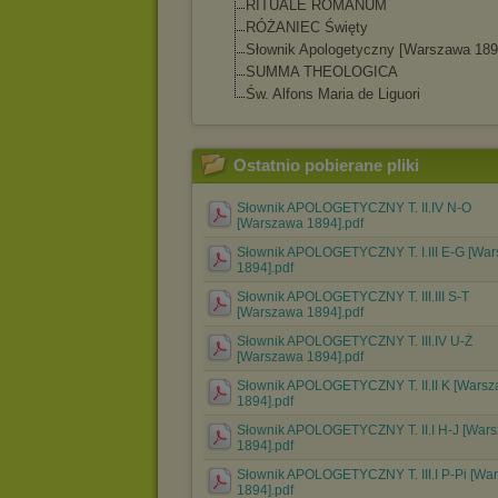
RITUALE ROMANUM
RÓŻANIEC Święty
Słownik Apologetyczny [Warszawa 189
SUMMA THEOLOGICA
Św. Alfons Maria de Liguori
Ostatnio pobierane pliki
Słownik APOLOGETYCZNY T. II.IV N-O
[Warszawa 1894].pdf
Słownik APOLOGETYCZNY T. I.III E-G [Wa
1894].pdf
Słownik APOLOGETYCZNY T. III.III S-T
[Warszawa 1894].pdf
Słownik APOLOGETYCZNY T. III.IV U-Ż
[Warszawa 1894].pdf
Słownik APOLOGETYCZNY T. II.II K [Wars
1894].pdf
Słownik APOLOGETYCZNY T. II.I H-J [War
1894].pdf
Słownik APOLOGETYCZNY T. III.I P-Pi [Wa
1894].pdf