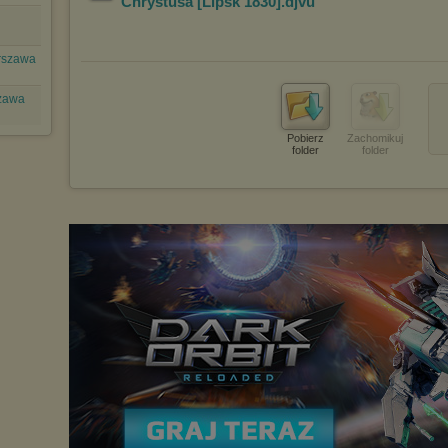
Chrystusa [Lipsk 1830]
.djvu
rszawa
szawa
Pobierz
Zachomikuj
folder
folder