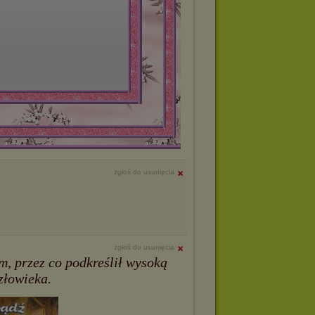
zgłoś do usunięcia
zgłoś do usunięcia
m, przez co podkreślił wysoką
złowieka.