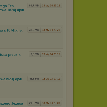
wego Tes
89,7 MB
13 sty 14 23:22
szawa
1874]
.djvu
wa 1874]
.djvu
38,9 MB
13 sty 14 23:21
tusa prze
z x.
7,8 MB
13 sty 14 23:15
zawa
1923]
.djvu
48,8 MB
13 sty 14 23:11
szego Jezus
a
21,9 MB
13 sty 14 23:08