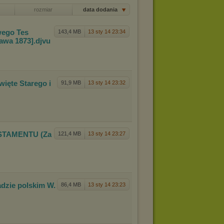
rozmiar
data dodania
wego Tes
143,4 MB
13 sty 14 23:34
szawa
1873]
.djvu
Świę
te Starego i
91,9 MB
13 sty 14 23:32
STAMENTU (Za
121,4 MB
13 sty 14 23:27
dzie pol
skim W.
86,4 MB
13 sty 14 23:23