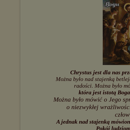
Chrystus jest dla nas pr
Można było nad stajenką betle
radości. Można było mów
która jest istotą Boga
Można było mówić o Jego spra
o niezwykłej wrażliwości
człow
A jednak nad stajenką mówion
Pokój ludziom