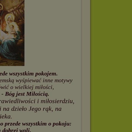
zede wszystkim pokojem.
jemską wyśpiewać inne motywy
ić o wielkiej miłości,
 - Bóg jest Miłością.
wiedliwości i miłosierdziu,
 na dzieło Jego rąk, na
ieka.
o przede wszystkim o pokoju:
 dobrej woli.