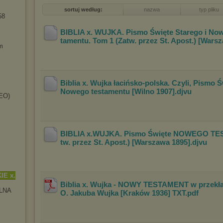
sortuj według:
nazwa
typ pliku
58
BIBLIA x. WUJKA. Pismo Święte Starego i No
tamentu. Tom 1 (Zatw. przez St. Apost.) [War
m
Biblia x. Wujka łacińsko-polska. Czyli, Pismo 
Nowego testamentu [Wilno 1907]
.djvu
DEO)
BIBLIA x.WUJKA. Pismo Święte NOWEGO TE
tw. przez St. Apost.) [Warszawa 1895]
.djvu
IE x.
Biblia x. Wujka - NOWY TESTAMENT w przekła
LNA
O. Jakuba Wujka [Kraków 1936] TXT
.pdf