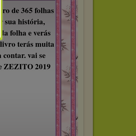
vro de 365 folhas
r sua história,
da folha e verás
 livro terás muita
 contar. vai se
te ZEZITO 2019