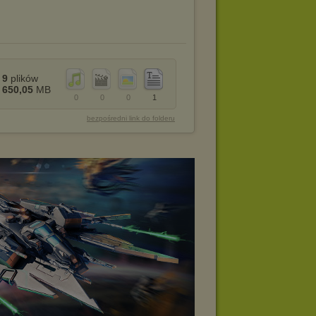
9
plików
650,05
MB
0
0
0
1
bezpośredni link do folderu