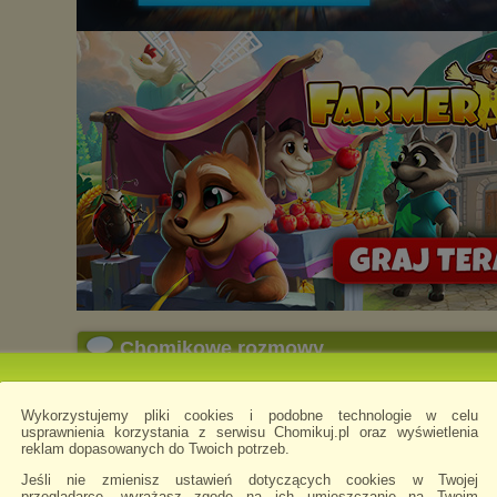
Chomikowe rozmowy
zezito1942
napisano 30.12.2018 23:41
Wykorzystujemy pliki cookies i podobne technologie w celu
usprawnienia korzystania z serwisu Chomikuj.pl oraz wyświetlenia
reklam dopasowanych do Twoich potrzeb.
Jeśli nie zmienisz ustawień dotyczących cookies w Twojej
przeglądarce, wyrażasz zgodę na ich umieszczanie na Twoim