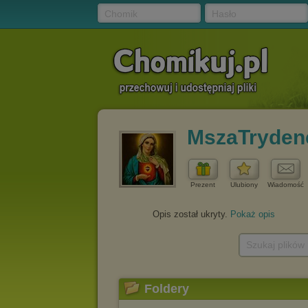
Chomik
Hasło
MszaTryden
Prezent
Ulubiony
Wiadomość
Opis został ukryty.
Pokaż opis
Szukaj plików
Foldery