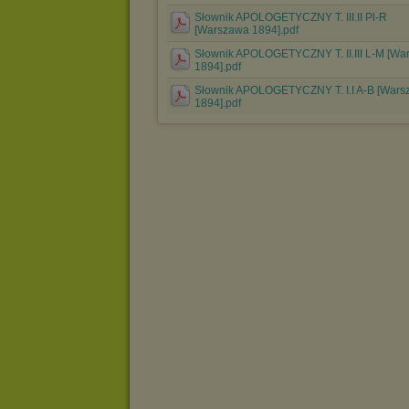
Słownik APOLOGETYCZNY T. III.II Pl-R
[Warszawa 1894].pdf
Słownik APOLOGETYCZNY T. II.III L-M [Wa
1894].pdf
Słownik APOLOGETYCZNY T. I.I A-B [War
1894].pdf