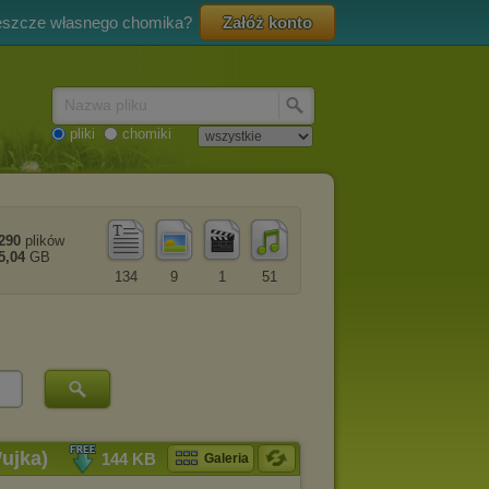
eszcze własnego chomika?
Załóż konto
Nazwa pliku
pliki
chomiki
290
plików
5,04
GB
134
9
1
51
ujka)
144 KB
Galeria