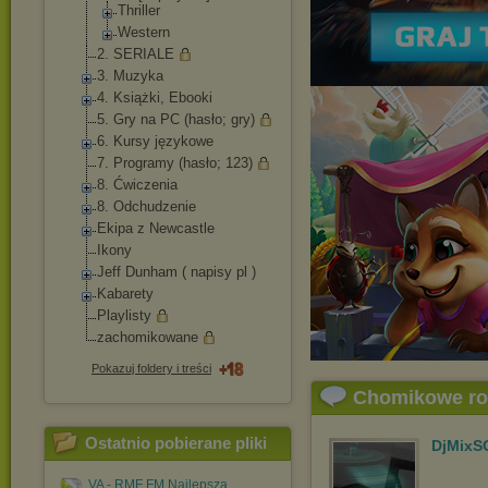
Thriller
Western
2. SERIALE
3. Muzyka
4. Książki, Ebooki
5. Gry na PC (hasło; gry)
6. Kursy językowe
7. Programy (hasło; 123)
8. Ćwiczenia
8. Odchudzenie
Ekipa z Newcastle
Ikony
Jeff Dunham ( napisy pl )
Kabarety
Playlisty
zachomikowane
Pokazuj foldery i treści
Chomikowe r
Ostatnio pobierane pliki
DjMixS
VA - RMF FM Najlepsza