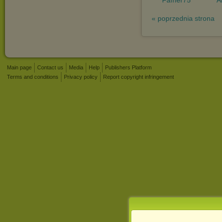
« poprzednia strona
Main page
Contact us
Media
Help
Publishers Platform
Terms and conditions
Privacy policy
Report copyright infringement