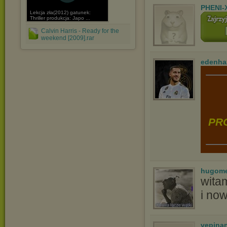
PHENI-
Lekcja zła(2012) gatunek:
Thriller produkcja: Japo ...
Calvin Harris - Ready for the
weekend [2009].rar
edenha
PRO
hugom
wita
i no
vepina