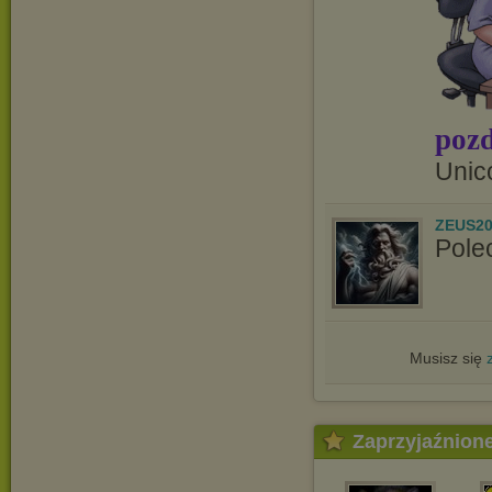
pozd
Unic
ZEUS20
Pole
Musisz się
Zaprzyjaźnion