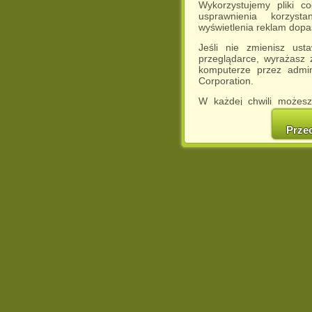
Wykorzystujemy pliki c
usprawnienia korzyst
wyświetlenia reklam dop
Jeśli nie zmienisz ust
przeglądarce, wyrażasz
komputerze przez admin
Corporation.
W każdej chwili możesz
cookies w swojej przeglą
w naszej Pol
Prze
http://chomikuj.pl/Polity
Jednocześnie informuje
może spowodować ogr
Chomikuj.pl.
W przypadku braku twojej
prosimy o opuszczenie se
Wykorzystanie plików c
(dostosowanie reklam do
działań marketingowych).
Wyrażenie sprzeciwu spo
będzie dopasowana do Tw
wyświetlona przypadkowo