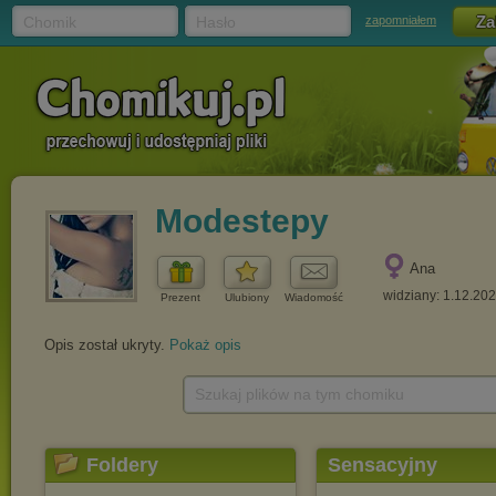
Chomik
Hasło
zapomniałem
Modestepy
Ana
widziany: 1.12.20
Prezent
Ulubiony
Wiadomość
Opis został ukryty.
Pokaż opis
Szukaj plików na tym chomiku
Foldery
Sensacyjny