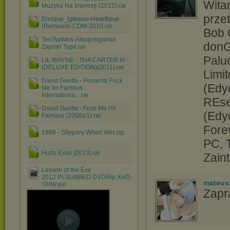
Wit
Muzyka Na Imprezę (2015).rar
przet
Enrique_Iglesias-Heartbeat-
(Remixes)-CDM-2010.rar
Bob 
TenTypMes-Alkopoligamia
donG
Zapiski Typa.rar
Palu
LIL WAYNE - THA CARTER IV
(DELUXE EDITION)(2011).rar
Limi
David Guetta - Presents Fuck
(Edy
Me Im Famous
Internationa....rar
REse
David Guetta - Fuck Me I'm
(Edy
Famous (2008)(1).rar
Fore
1986 - Slippery When Wet.zip
PC, 
Hurts Exile [2013].rar
Zain
Lesson of the Evil
2012.PLSUBBED.DVDRip.XviD-
mateus
GHW.avi
Zap