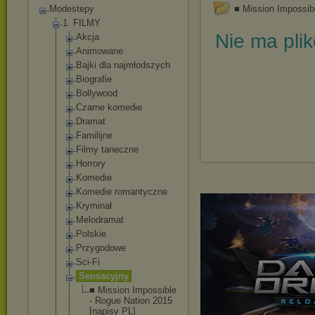
Modestepy
■ Mission Impossib
1. FILMY
Nie ma pli
Akcja
Animowane
Bajki dla najmłodszych
Biografie
Bollywood
Czarne komedie
Dramat
Familijne
Filmy taneczne
Horrory
Komedie
Komedie romantyczne
Kryminał
Melodramat
Polskie
Przygodowe
Sci-Fi
Sensacyjny
■ Mission Impossible
- Rogue Nation 2015
[napisy PL]