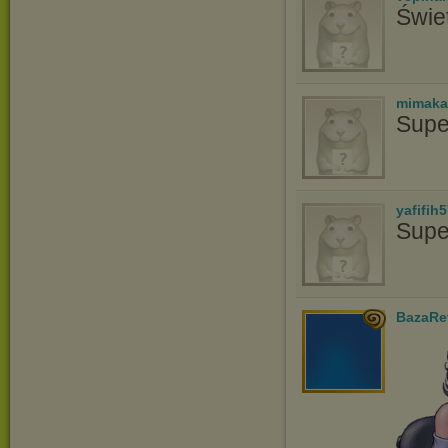
Świe
mimaka
Supe
yafifih
Supe
BazaRe