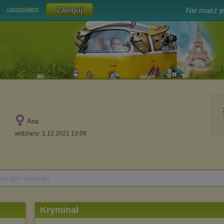
Nie masz j
zapomniałem
Ana
widziany: 1.12.2021 13:09
 na tym chomiku
Kryminał