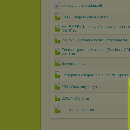
skuteczny-biznesplan.pdf
1986 - Slippery When Wet.zip
VA - RMF FM Najlepsza Muzyka Na Imprez
(2015).rar
2012 - Music from Another Dimension!.rar
Enrique_Iglesias-Heartbeat-(Remixes)-CD
2010.rar
Beyoncé - 4.rar
TenTypMes-Alkopoligamia Zapiski Typa.rar
2004 Wrodzony Instynkt.rar
2001 N.O.C.C.rar
Te-Tris - Lot 2011.rar