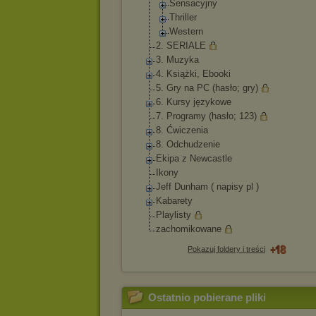
Sensacyjny
Thriller
Western
2. SERIALE
3. Muzyka
4. Książki, Ebooki
5. Gry na PC (hasło; gry)
6. Kursy językowe
7. Programy (hasło; 123)
8. Ćwiczenia
8. Odchudzenie
Ekipa z Newcastle
Ikony
Jeff Dunham ( napisy pl )
Kabarety
Playlisty
zachomikowane
Pokazuj foldery i treści
Ostatnio pobierane pliki