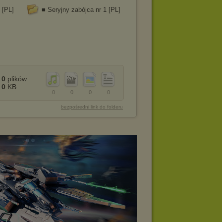
 [PL]
■ Seryjny zabójca nr 1 [PL]
0
plików
0
KB
0
0
0
0
bezpośredni link do folderu