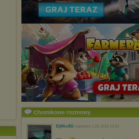
Chomikowe rozmowy
DjMixSG
napisano 1.06.2018 13:52