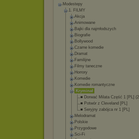
Modestepy
1. FILMY
Akcja
Animowane
Bajki dla najmłodszych
Biografie
Bollywood
Czarne komedie
Dramat
Familijne
Filmy taneczne
Horrory
Komedie
Komedie romantyczne
Kryminał
■ Dorwać Milata Część 1 [PL] (
■ Potwór z Cleveland [PL]
■ Seryjny zabójca nr 1 [PL]
Melodramat
Polskie
Przygodowe
Sci-Fi