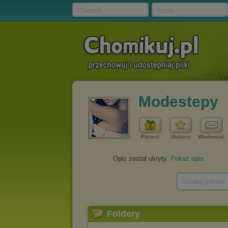
Chomik
Hasło
Modestepy
Prezent
Ulubiony
Wiadomość
Opis został ukryty.
Pokaż opis
Szukaj plików
Foldery