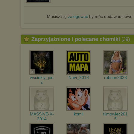
Musisz się
zalogować
by móc dodawać nowe w
Zaprzyjaźnione i polecane chomiki
(39)
wsciekly_pie
Navi_2013
robson2323
s
MASSIVE-X-
kxmil
filmowiec201
2014
5