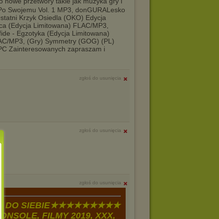
o nowe przetwory takie jak muzyka gry i
- Po Swojemu Vol. 1 MP3, donGURALesko
tatni Krzyk Osiedla (OKO) Edycja
ca (Edycja Limitowana) FLAC/MP3,
de - Egzotyka (Edycja Limitowana)
LAC/MP3, (Gry) Symmetry (GOG) (PL)
PC Zainteresowanych zapraszam i
zgłoś do usunięcia
zgłoś do usunięcia
zgłoś do usunięcia
 DO SIEBIE★★★★★★★★★
ONSOLE, FILMY 2019, XXX,