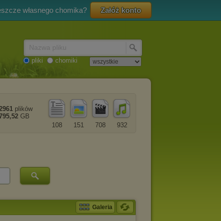
eszcze własnego chomika?
Załóż konto
Nazwa pliku
pliki
chomiki
2961
plików
795,52
GB
108
151
708
932
Galeria