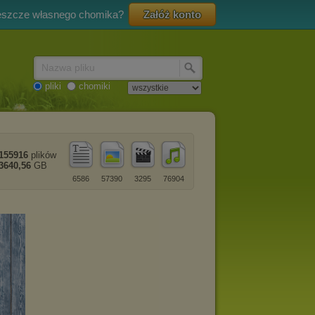
eszcze własnego chomika?
Załóż konto
Nazwa pliku
pliki
chomiki
155916
plików
3640,56
GB
6586
57390
3295
76904