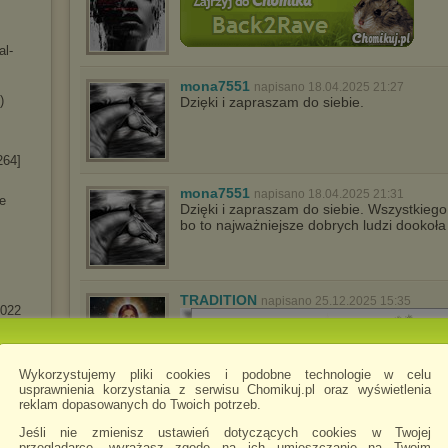
al-
mona7551
napisano 18.04.2025 21:27
)
Dzięki i zapraszam do siebie.
264]
mona7551
napisano 18.04.2025 21:31
he
Dzięki i zapraszam do siebie. Wszystkiego
bo to najważniejsze dobrych ludzi dookoła
TRADITION
napisano 25.12.2025 15:35
022
21)
Wykorzystujemy pliki cookies i podobne technologie w celu
LAC]
usprawnienia korzystania z serwisu Chomikuj.pl oraz wyświetlenia
8
)
reklam dopasowanych do Twoich potrzeb.
 Night
Jeśli nie zmienisz ustawień dotyczących cookies w Twojej
przeglądarce, wyrażasz zgodę na ich umieszczanie na Twoim