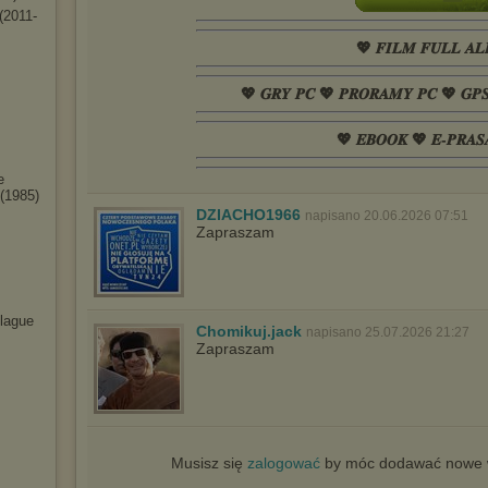
(20
11-
💖 𝑭𝑰𝑳𝑴 𝑭𝑼𝑳𝑳 𝑨𝑳
💖 𝑮𝑹𝒀 𝑷𝑪 💖 𝑷𝑹𝑶𝑹𝑨𝑴𝒀 𝑷𝑪 💖 𝑮𝑷
💖 𝑬𝑩𝑶𝑶𝑲 💖 𝑬-𝑷𝑹𝑨𝑺
e
(1985)
DZIACHO1966
napisano 20.06.2026 07:51
Zapraszam
Plague
Chomikuj.jack
napisano 25.07.2026 21:27
Zapraszam
Musisz się
zalogować
by móc dodawać nowe w