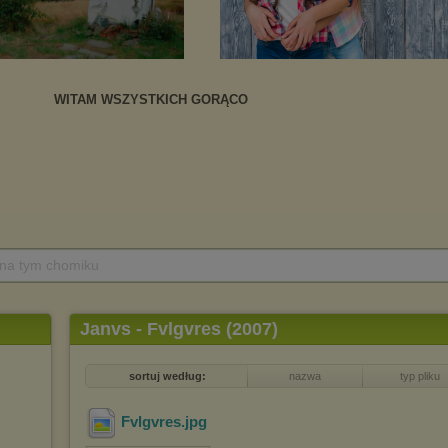
 na tym chomiku
Janvs - Fvlgvres (2007)
sortuj według:
nazwa
typ pliku
Fvlgvres
.jpg