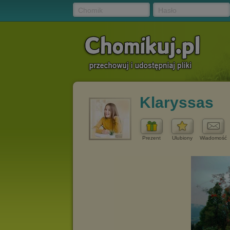
Chomik
Hasło
Klaryssas
Prezent
Ulubiony
Wiadomość