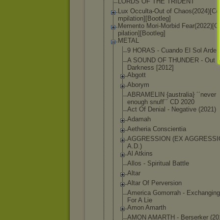
LORDS OF THE TRIDENT
Lux Occulta-Out of Chaos(2024)[Co
mpilation][Boo
tleg]
Memento Mori-Morbid Fear(2022)[
pilation][Boot
leg]
METAL
9 HORAS - Cuando El Sol Arde 
A SOUND OF THUNDER - Out 
Darkness [2012]
Abgott
Aborym
ABRAMELIN {australia} ´´never
enough snuff´´ CD 2020
Act Of Denial - Negative (2021)
Adamah
Aetheria Conscientia
AGGRESSION (EX AGGRESSI
A.D.)
Al Atkins
Allos - Spiritual Battle
Altar
Altar Of Perversion
America Gomorrah - Exchanging
For A Lie
Amon Amarth
AMON AMARTH - Berserker (20