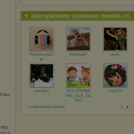
Zaprzyjaźnione i polecane chomiki
(28)
Audiobooki2.
Mishka67
wei1
pl
kondicz
KOLOROWA
Lila123
Fallen
NKI_DLA_DZ
IECI
« poprzednia strona
1
2
1993)
(2017)