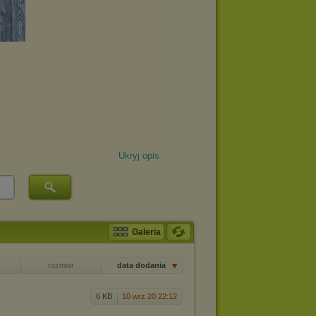
Ukryj opis
Galeria
rozmiar
data dodania
6 KB
10 wrz 20 22:12