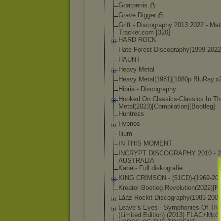
Goatpenis
Grave Digger
Grift - Discography 2013 2022 - Met
Tracker.
com [320]
HARD ROCK
Hate Forest-Discogr
aphy(1999-2022
HAUNT
Heavy Metal
Heavy Metal(1981)[10
80p BluRay.x
Hibria - Discography
Hooked On Classics-Class
ics In T
Metal(2023)[Co
mpilation][Boo
tleg]
Huntress
Hypnos
Ilium
IN THIS MOMENT
INCRYPT DISCOGRAPHY 2010 - 2
AUSTRALIA
Kabát- Full diskografie
KING CRIMSON - (51CD)-(1969-2
0
Kreator-Bootle
g Revolution(202
2)[F
Lȧȧz Rockit-Discogr
aphy(1983-200
Leave`s Eyes - Symphonies Of The
(Limited Edition) (2013) FLAC+Mp3