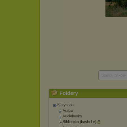
Szukaj plików
Foldery
Klaryssas
Arabia
Audiobooks
Biblioteka (hasło Le)