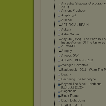
Ancestral Shadows-Dis
cography
2021)
Ancient Prophecy
Angelcrypt
Arsenal
ARTIFICIAL BRAIN
Askara
Astral Winter
Asylum (USA) - The Earth Is Th
Insane Asylum Of The Universe 
AT VANCE
Atrophy
Atropos (Pol)
AUGUST BURNS RED
Avenged Sevenfold
Battlecreek - 2011 - Wake The 
Beatrìk
Becoming The Archetype
Beyond The Black - Horizons
[Ltd.Edt.] (2020)
Biogenesis
Black Flame
Black Light Burns
BLACKSLASH