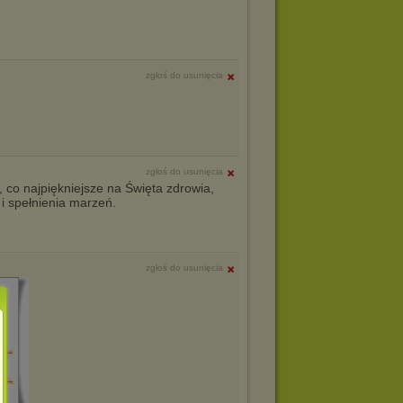
zgłoś do usunięcia
zgłoś do usunięcia
, co najpiękniejsze na Święta zdrowia,
 i spełnienia marzeń.
zgłoś do usunięcia