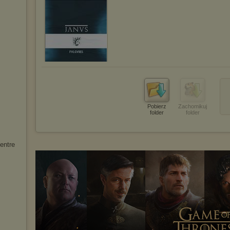
Pobierz
Zachomikuj
folder
folder
entre