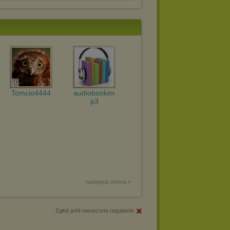
Tomcio4444
audiobookim
p3
następna strona »
Zgłoś jeśli naruszono regulamin