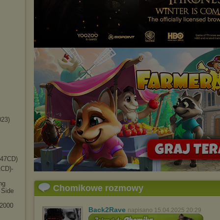
023)
(47CD)
CD)-
ng
Chomikowe rozmowy
 Side
 2000
Back2Rave
napisano 15.04.2025 20:29