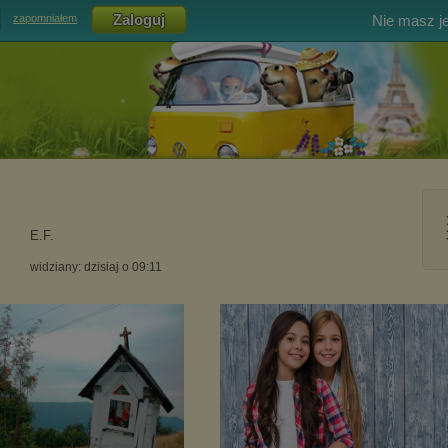
Nie masz j
zapomniałem
E.F.
widziany: dzisiaj o 09:11