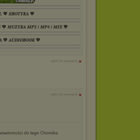
𝑳 💖 𝑬𝑹𝑶𝑻𝒀𝑲𝑨 💖
𝑺 💖 𝑴𝑼𝒁𝒀𝑲𝑨 𝑴𝑷3 / 𝑴𝑷4 / 𝑴𝑰𝑿 💖
𝑨 💖 𝑨𝑼𝑫𝑰𝑶𝑩𝑶𝑶𝑲 💖
zgłoś do usunięcia
zgłoś do usunięcia
iadomości do tego Chomika.