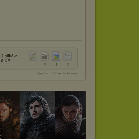
1
plików
6
KB
0
0
1
0
bezpośredni link do folderu