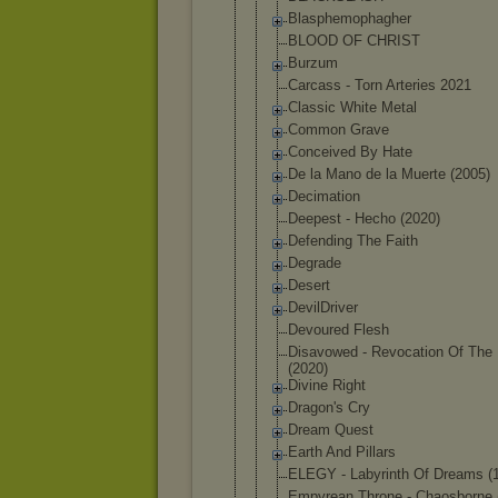
Blasphemoph
agher
BLOOD OF CHRIST
Burzum
Carcass - Torn Arteries 2021
Classic White Metal
Common Grave
Conceived By Hate
De la Mano de la Muerte (2005)
Decimation
Deepest - Hecho (2020)
Defending The Faith
Degrade
Desert
DevilDriver
Devoured Flesh
Disavowed - Revocation Of The 
(2020)
Divine Right
Dragon's Cry
Dream Quest
Earth And Pillars
ELEGY - Labyrinth Of Dreams (
Empyrean Throne - Chaosborne 