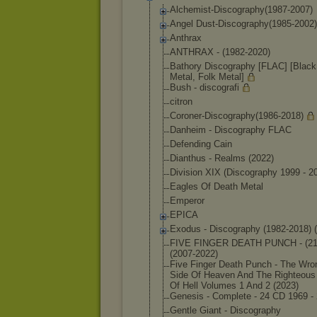
Alchemist-Disc
ography(1987-2
007)
Angel Dust-Discograp
hy(1985-2002)
Anthrax
ANTHRAX - (1982-2020)
Bathory Discography [FLAC] [Black
Metal, Folk Metal]
Bush - discografi
citron
Coroner-Discog
raphy(1986-201
8)
Danheim - Discography FLAC
Defending Cain
Dianthus - Realms (2022)
Division XIX (Discography 1999 - 2
Eagles Of Death Metal
Emperor
EPICA
Exodus - Discography (1982-2018) 
FIVE FINGER DEATH PUNCH - (21
(2007-2
022)
Five Finger Death Punch - The Wro
Side Of Heaven And The Righteous
Of Hell Volumes 1 And 2 (2023)
Genesis - Complete - 24 CD 1969 -
Gentle Giant - Discography