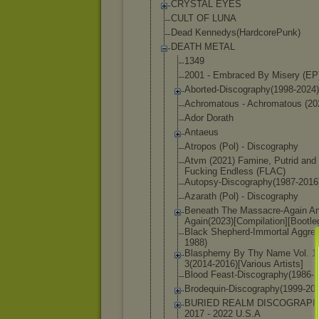
CRYSTAL EYES
CULT OF LUNA
Dead Kennedys(Hardc
orePunk)
DEATH METAL
1349
2001 - Embraced By Misery (EP
Aborted-Dis
cography(19
98-2024)
Achromatous - Achromatous (20
Ador Dorath
Antaeus
Atropos (Pol) - Discography
Atvm (2021) Famine, Putrid and
Fucking Endless (FLAC)
Autopsy-Dis
cography(19
87-2016
Azarath (Pol) - Discography
Beneath The Massacre-Ag
ain A
Again(2023)
[Compilatio
n][Bootle
Black Shepherd-Im
mortal Aggres
1988)
Blasphemy By Thy Name Vol. 1
3(2014-20
16)[Various Artists]
Blood Feast-Disco
graphy(1986
-
Brodequin-D
iscography(
1999-20
BURIED REALM DISCOGRAP
2017 - 2022 U.S.A