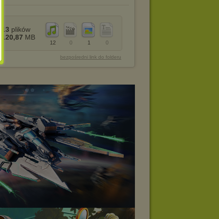
13
plików
120,87
MB
12
0
1
0
bezpośredni link do folderu