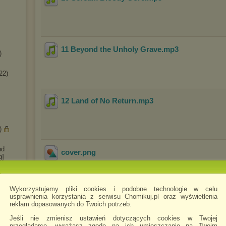
11 Beyond the Unholy Grave
.mp3
)
22)
12 Land of No Return
.mp3
)
nd
cover
.png
g]
sion(
-
Wykorzystujemy pliki cookies i podobne technologie w celu
2018)
usprawnienia korzystania z serwisu Chomikuj.pl oraz wyświetlenia
reklam dopasowanych do Twoich potrzeb.
24)
HY
Jeśli nie zmienisz ustawień dotyczących cookies w Twojej
przeglądarce, wyrażasz zgodę na ich umieszczanie na Twoim