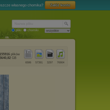
eszcze własnego chomika?
Załóż konto
Nazwa pliku
pliki
chomiki
155916
plików
3640,82
GB
6586
57391
3297
76904