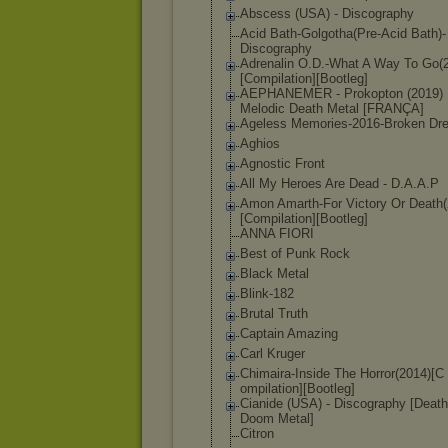
Abscess (USA) - Discography
Acid Bath-Golgotha(
Pre-Acid Bath)-
Discogra
phy
Adrenalin O.D.-What A Way To Go(
[Compi
lation][Bootle
g]
AEPHANEMER - Prokopton (2019)
Melodic Death Metal [FRANÇA]
Ageless Memories-2016-
Broken Dr
Aghios
Agnostic Front
All My Heroes Are Dead - D.A.A.P
Amon Amarth-For Victory Or Death(
[Co
mpilation][Boo
tleg]
ANNA FIORI
Best of Punk Rock
Black Metal
Blink-182
Brutal Truth
Captain Amazing
Carl Kruger
Chimaira-Insid
e The Horror(2014)[C
ompilation][Bo
otleg]
Cianide (USA) - Discography [Death
Doom Metal]
Citron