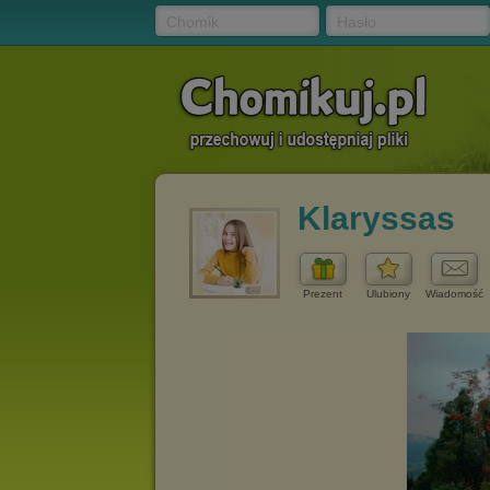
Chomik
Hasło
Klaryssas
Prezent
Ulubiony
Wiadomość