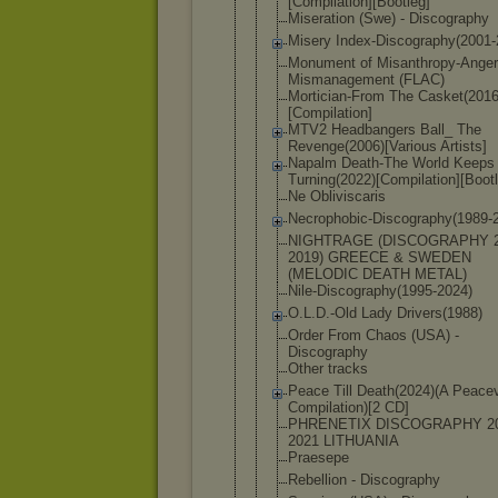
[Compilatio
n][Bootleg]
Miseration (Swe) - Discography
Misery Index-Disco
graphy(2001
-
Monument of Misanthropy
-Anger
Mismanageme
nt (FLAC)
Mortician-F
rom The Casket(201
[Compilati
on]
MTV2 Headbangers Ball_ The
Revenge(200
6)[Various Artists]
Napalm Death-The World Keeps
Turning(202
2)[Compilat
ion][Boot
Ne Obliviscari
s
Necrophobic
-Discograph
y(1989-
NIGHTRAGE (DISCOGRAPH
Y 
2019) GREECE & SWEDEN
(MELODIC DEATH METAL)
Nile-Discog
raphy(1995-
2024)
O.L.D.-Old Lady Drivers(198
8)
Order From Chaos (USA) -
Discography
Other tracks
Peace Till Death(2024)
(A Peacev
Compilation
)[2 CD]
PHRENETIX DISCOGRAPHY 20
2021 LITHUANIA
Praesepe
Rebellion - Discography