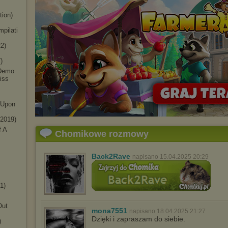
tion)
mpilati
22
)
)
 Demo
iss
 Upon
-2019
)
f A
Chomikowe rozmowy
Back2Rave
napisano 15.04.2025 20:29
1)
Out
mona7551
napisano 18.04.2025 21:27
Dzięki i zapraszam do siebie.
)