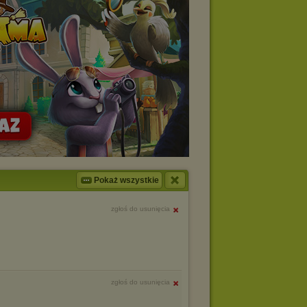
Pokaż wszystkie
zgłoś do usunięcia
zgłoś do usunięcia