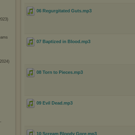
06 Regurgitated Guts
.mp3
2023)
eams
07 Baptized in Blood
.mp3
2024)
08 Torn to Pieces
.mp3
09 Evil Dead
.mp3
-
10 Scream Bloody Gore
.mp3