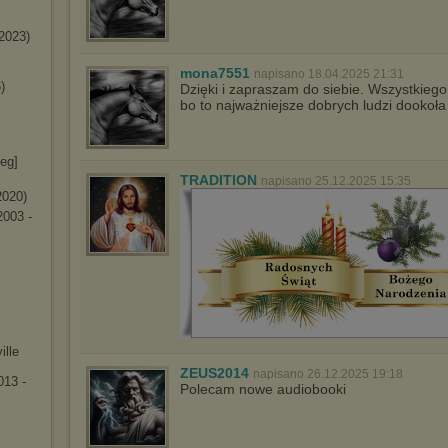
2023)
mona7551
napisano 18.04.2025 21:31
6
)
Dzięki i zapraszam do siebie. Wszystkiego
bo to najważniejsze dobrych ludzi dookoła
le
g]
TRADITION
napisano 25.12.2025 15:35
2020
)
2003 -
ille
ZEUS2014
napisano 26.12.2025 19:18
13 -
Polecam nowe audiobooki