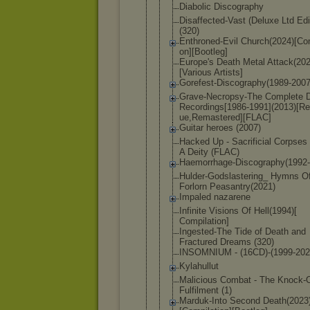
Diabolic Discography
Disaffected
-Vast (Deluxe Ltd Edi
(320)
Enthroned-E
vil Church(2024
)[Co
on][Bootleg
]
Europe's Death Metal Attack(20
[Various Artists]
Gorefest-Di
scography(1
989-2007
Grave-Necro
psy-The Complete
Recordings[
1986-1991](
2013)[Re
ue,Remaster
ed][FLAC]
Guitar heroes (2007)
Hacked Up - Sacrificial Corpses
A Deity (FLAC)
Haemorrhage
-Discograph
y(1992
Hulder-Gods
lastering_ Hymns O
Forlorn Peasantry(2
021)
Impaled nazarene
Infinite Visions Of Hell(1994)[
Compilation
]
Ingested-Th
e Tide of Death and
Fractured Dreams (320)
INSOMNIUM - (16CD)-(199
9-202
Kylahullut
Malicious Combat - The Knock-
Fulfilment (1)
Marduk-Into Second Death(2023