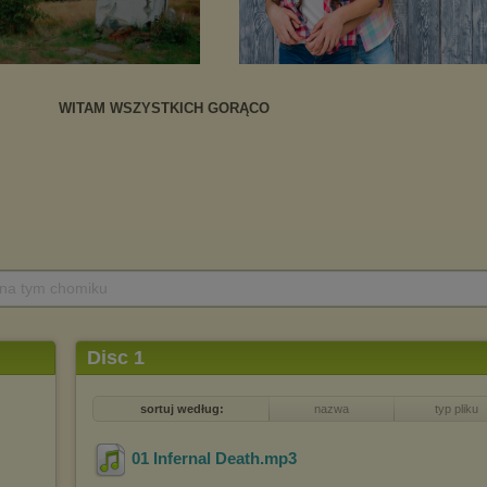
 na tym chomiku
Disc 1
sortuj według:
nazwa
typ pliku
01 Infernal Death
.mp3