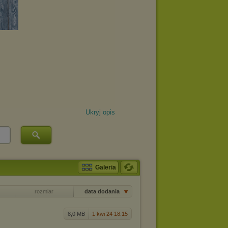
Ukryj opis
Galeria
rozmiar
data dodania
8,0 MB
1 kwi 24 18:15