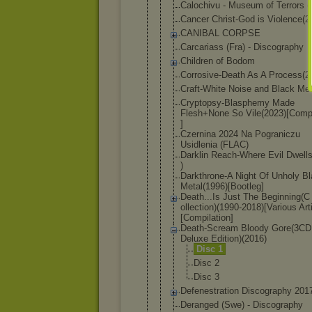
Calochivu - Museum of Terrors 
Cancer Christ-God is Violence(2
CANIBAL CORPSE
Carcariass (Fra) - Discography
Children of Bodom
Corrosive-D
eath As A Process(2
Craft-White Noise and Black Met
Cryptopsy-B
lasphemy Made
Flesh+None So Vile(2023)[
Compi
]
Czernina 2024 Na Pograniczu
Usidlenia (FLAC)
Darklin Reach-Where Evil Dwell
)
Darkthrone-
A Night Of Unholy B
Metal(1996)
[Bootleg]
Death...Is Just The Beginning(C
ollection)(
1990-2018)[
Various Art
[Co
mpilation]
Death-Screa
m Bloody Gore(3CD
Deluxe Edition)(20
16)
Disc 1
Disc 2
Disc 3
Defenestrat
ion Discography 201
Deranged (Swe) - Discography