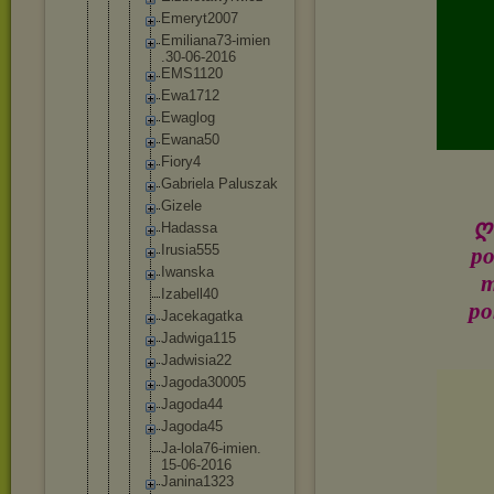
Emeryt20
07
Emiliana
73-imien
.30-06-2
016
EMS1120
Ewa1712
Ewaglog
Ewana50
Fiory4
Gabriela Paluszak
Gizele
ღ✿
Hadassa
Irusia55
5
po
Iwanska
m
Izabell4
0
po
Jacekaga
tka
Jadwiga1
15
Jadwisia
22
Jagoda30
005
Jagoda44
Jagoda45
Ja-lola7
6-imien.
15-06-20
16
Janina13
23