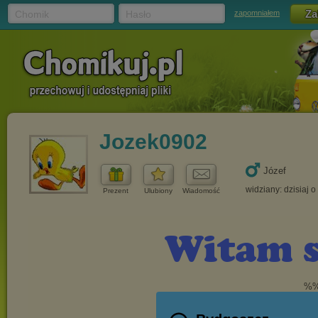
Chomik
Hasło
zapomniałem
Jozek0902
Józef
widziany: dzisiaj o
Prezent
Ulubiony
Wiadomość