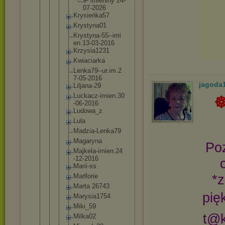
9- imien
iny 24-
07
-2026
Krysieńk
a57
Krystyna
01
Krystyna
-55--imi
en.13-03
-2016
Krzysia1
231
Kwiaciar
ka
Lenka79-
-ur.im.2
7-05-201
6
jagoda
Liljana-
29
Luckacz-
imien.30
☸ڿڰۣ ღ♥ღ🕊 DZIEŃ D
-06-2016
Ludowa_z
Lula
Madzia-L
enka79
Magaryna
Po
Majkela-
imien.24
-12-2016
Marii-ss
*
Marllori
e
Marta 26743
pię
Marysia1
754
Miki_59
t@k
Milka02