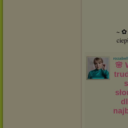
~ ✿ 
ciep
rozabel
🌸 
tru
s
sło
d
naj