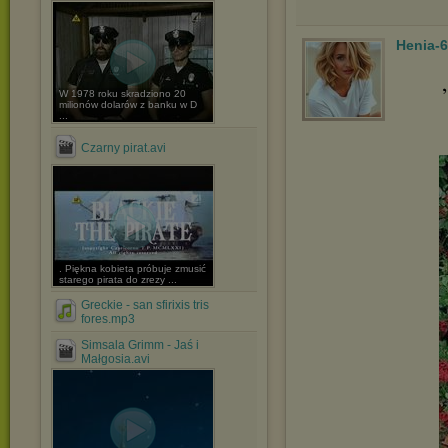
Henia-
W 1978 roku skradziono 20
milionów dolarów z banku w D
...
Czarny pirat.avi
. Piękna kobieta próbuje zmusić
starego pirata do zrezy ...
Greckie - san sfirixis tris
fores.mp3
Simsala Grimm - Jaś i
Małgosia.avi