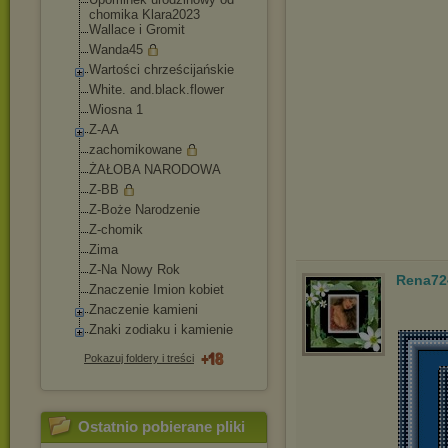
chomika Klara2023
Wallace i Gromit
Wanda45
Wartości chrześcijańskie
White. and.black.flower
Wiosna 1
Z-AA
zachomikowane
ŻAŁOBA NARODOWA
Z-BB
Z-Boże Narodzenie
Z-chomik
Zima
Z-Na Nowy Rok
Rena72
Znaczenie Imion kobiet
Znaczenie kamieni
Znaki zodiaku i kamienie
Pokazuj foldery i treści
Ostatnio pobierane pliki