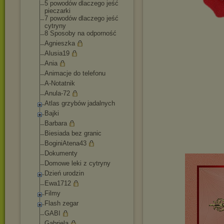
5 powodów dlaczego jeść
pieczarki
7 powodów dlaczego jeść
cytryny
8 Sposoby na odporność
Agnieszka
Alusia19
Ania
Animacje do telefonu
A-Notatnik
Anula-72
Atlas grzybów jadalnych
Bajki
Barbara
Biesiada bez granic
BoginiAtena43
Dokumenty
Domowe leki z cytryny
Dzień urodzin
Ewa1712
Filmy
Flash zegar
GABI
Gabriela