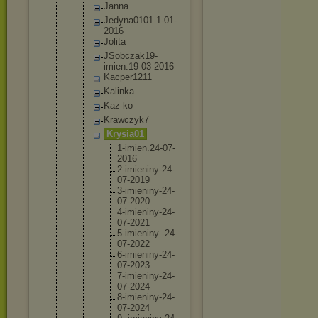
Janna
Jedyna01
01 1-01-
201
6
Jolita
JSobczak
19-
imien
.19-03-2
016
Kacper12
11
Kalinka
Kaz-ko
Krawczyk
7
Krysia01
1-imi
en.24
-07-
2
016
2-imi
eniny
-24-
0
7-201
9
3-imi
eniny
-24-
0
7-202
0
4-imi
eniny
-24-
0
7-202
1
5-imi
eniny -24-
0
7-202
2
6-imi
eniny
-24-
0
7-202
3
7-imi
eniny
-24-
0
7-202
4
8-imi
eniny
-24-
0
7-202
4