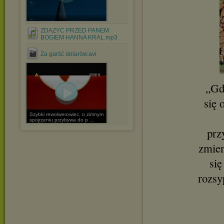
...
ZDAZYC PRZED PANEM
BOGIEM HANNA KRAL.mp3
Za garść dolarów.avi
„Gd
się 
Szybki rewolwerowiec, o zimnym
spojrzeniu przybywa do p ...
prz
zmien
się
rozsy