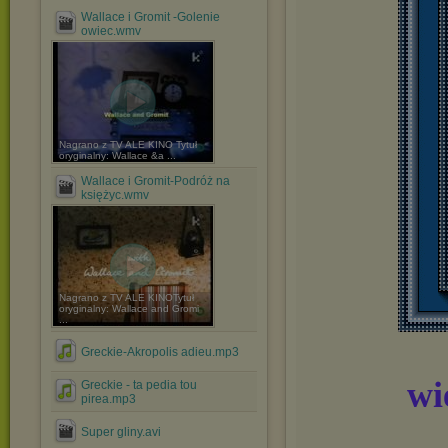
Wallace i Gromit -Golenie
owiec.wmv
Nagrano z TV ALE KINO Tytuł
oryginalny: Wallace &a ...
Wallace i Gromit-Podróż na
księżyc.wmv
Nagrano z TV ALE KINOTytuł
oryginalny: Wallace and Gromi
...
Greckie-Akropolis adieu.mp3
wi
Greckie - ta pedia tou
pirea.mp3
Super gliny.avi