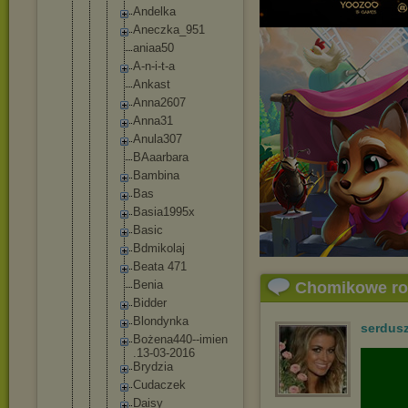
Andelka
Aneczka_
951
aniaa50
A-n-i-t-
a
Ankast
Anna2607
Anna31
Anula307
BAaarbar
a
Bambina
Bas
Basia199
5x
Basic
Bdmikola
j
Beata 471
Benia
Chomikowe r
Bidder
Blondynk
a
serdus
Bożena44
0--imien
.13-03-2
016
Brydzia
Cudaczek
Daisy