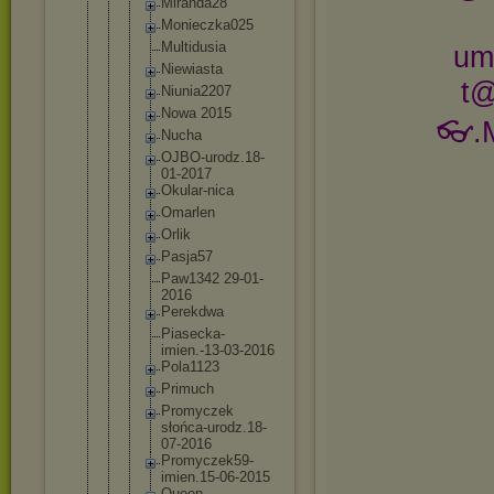
Miranda2
8
Monieczk
a025
Multidus
ia
um
Niewiast
a
t@
Niunia22
07
Nowa 2015
👓.M
Nucha
OJBO-uro
dz.18-
01
-2017
Okular-n
ica
Omarlen
Orlik
Pasja57
Paw1342 29-01-
20
16
Perekdwa
Piasecka
-
imien.-1
3-03-201
6
Pola1123
Primuch
Promycze
k
słońca-u
rodz.18-
07-2016
Promycze
k59-
imie
n.15-06-
2015
Queen