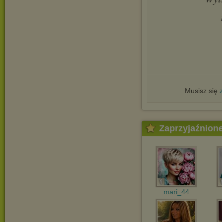
Musisz się
Zaprzyjaźnion
mari_44