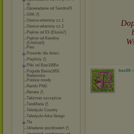
a)
Opowiadanie od Sandro43
Orlik
Owoce-witaminy cz.1
Dop
Owoce-witaminy cz.2
Piękne od Eli (Elusia7)
Piękne od Karoliny
Ws
(Cristina3)
Pies
Piosenki dla dzieci
Playlisty
Pliki od Basi1995x
bas56
n
Pogoda Basia1955
Radomsko
Polskie miody
Ramki PNG
Renata
Talizman szczęścia
TaraMaria
Teledyski Country
Teledyski-Arka Noego
Tła
Układanie pozdrowień
Upominek urodzinowy od