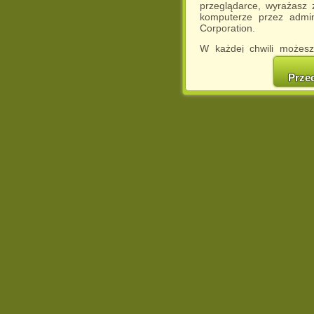
przeglądarce, wyrażasz
komputerze przez admin
Corporation.
W każdej chwili możesz
cookies w swojej przeglą
w naszej Pol
Prze
http://chomikuj.pl/Polity
Jednocześnie informuje
może spowodować ogr
Chomikuj.pl.
W przypadku braku twojej
prosimy o opuszczenie se
Wykorzystanie plików c
(dostosowanie reklam do
działań marketingowych).
Wyrażenie sprzeciwu spo
będzie dopasowana do Tw
wyświetlona przypadkowo
Istnieje możliwość zmian
sposób uniemożliwiając
urządzeniu końcowym. M
dokonując odpowiednich
internetowej.