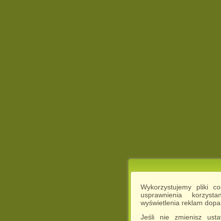
Wykorzystujemy pliki c
usprawnienia korzyst
wyświetlenia reklam dop
Jeśli nie zmienisz ust