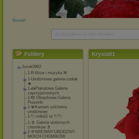
Rozwiń
Szukaj plików na tym chomiku
Foldery
Krysia01
Jozek0902
1-R-Róże i muzyka 🌺
1-Urodzinowa galeria-zodiak
🍀
1-🍰Plakatowa Galeria
zaprzyjaźnionych
1-🎼 Obrazkowa Galeria
Piosenki
1-💎Kamień szlchetny
urodzinowy
1-💘-miłość to 💘💘
1-📓 Galeria ulubionych
chomików 📓
2-🌹IMIENINY-UROD
ZINY-
MOICH CHOMIKÓW