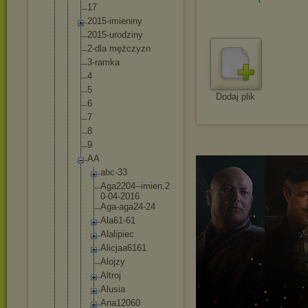
17
2015-imieni
ny
2015-urodzi
ny
2-dla mężczyzn
3-ramka
4
5
Dodaj plik
6
7
8
9
AA
abc-33
Aga2204-
-imien.2
0-04-201
6
Aga-aga2
4-24
Ala61-61
Alalipie
c
Alicjaa6
161
Alojzy
Altroj
Alusia
Ana12060