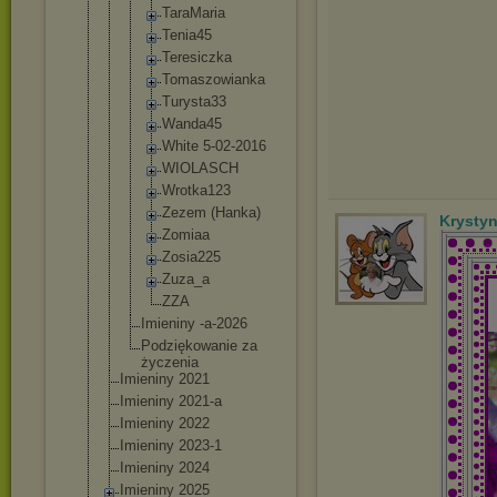
TaraMari
a
Tenia45
Teresicz
ka
Tomaszow
ianka
Turysta3
3
Wanda45
White 5-02-201
6
WIOLASCH
Wrotka12
3
Zezem (Hanka)
Krysty
Zomiaa
Zosia225
Zuza_a
ZZA
Imieniny -a-2026
Podziękowan
ie za
życzenia
Imieniny 2021
Imieniny 2021-a
Imieniny 2022
Imieniny 2023-1
Imieniny 2024
Imieniny 2025