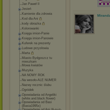
Jan Paweł II
Jesień
Kamienie dla zdrowia
Mirand
Kod dla Ani
kody obrazka
Kolorowanki
Księga imion-Panie
Księga imion-Panowie
Kuferek na prezenty
Ludowe przysłowia
Marta
Miasto Bydgoszcz tu
mieszkam
Mowa kwiatów
Muzyka
NA NOWY ROK
Na wesoło-ALE NUMER
Nazwy rocznic ślubu
Ogródek
Opowiadania od Angeliki
(white.and.black.
flower)
Opowiadania od Basi
(Basia1995x)
Opowiadanie od Ani (A-n-i-t-