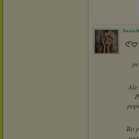
Kasia-N
𑣲
pr
Ale
P
popr
Bo p
wyt