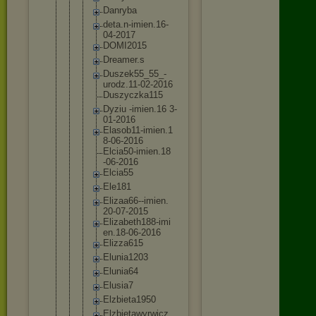
Danryba
deta.n-i
mien.16-
04-2017
DOMI2015
Dreamer.
s
Duszek55
_55_-
uro
dz.11-02
-2016
Duszyczk
a115
Dyziu -imien.1
6 3-
01-201
6
Elasob11
-imien.1
8-06-201
6
Elcia50-
imien.18
-06-2016
Elcia55
Ele181
Elizaa66
--imien.
20-07-20
15
Elizabet
h188-imi
en.18-06
-2016
Elizza61
5
Elunia12
03
Elunia64
Elusia7
Elzbieta
1950
Elzbieta
wyrwicz