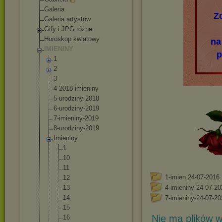
Galeria
Z
Galeria artystów
Gify i JPG różne
Horoskop kwiatowy
na
IMIENINY
p
1
2
3
4-2018-imienin
y
5-urodziny-201
8
6-urodziny-201
9
7-imieniny-201
9
8-urodziny-201
9
Imieniny
1
10
11
1-imien.24-07-2016
12
13
4-imieniny-24-07-20
14
7-imieniny-24-07-20
15
Nie ma plików w
16