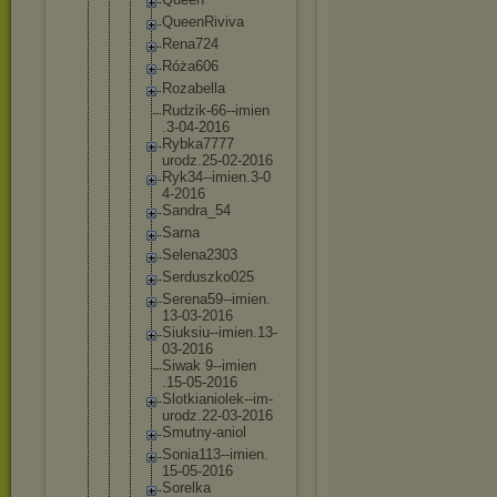
QueenRiv
iva
Rena724
Róża606
Rozabell
a
Rudzik-6
6--imien
.3-04-20
16
Rybka777
7
urodz.25
-02-2016
Ryk34--i
mien.3-0
4-2016
Sandra_5
4
Sarna
Selena23
03
Serduszk
o025
Serena59
--imien.
13-03-20
16
Siuksiu-
-imien.1
3-
03-201
6
Siwak 9--imien
.15-05-2
016
Slotkian
iolek--i
m-
urodz.
22-03-20
16
Smutny-a
niol
Sonia113
--imien.
15-05-20
16
Sorelka