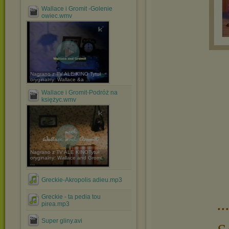
Wallace i Gromit -Golenie
owiec.wmv
Nagrano z TV ALE KINO Tytuł
oryginalny: Wallace &a ...
Wallace i Gromit-Podróż na
księżyc.wmv
Nagrano z TV ALE KINOTytuł
oryginalny: Wallace and Gromi
...
Greckie-Akropolis adieu.mp3
Greckie - ta pedia tou
.
pirea.mp3
Super gliny.avi