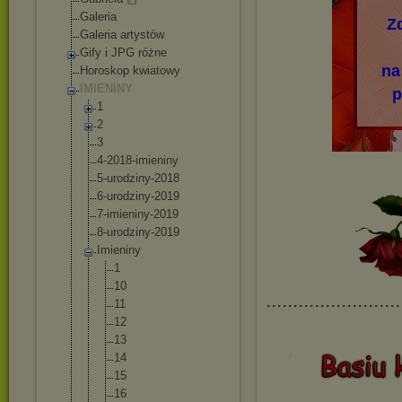
Galeria
Z
Galeria artystów
Gify i JPG różne
na
Horoskop kwiatowy
IMIENINY
p
1
2
3
4-2018-imienin
y
5-urodziny-201
8
6-urodziny-201
9
7-imieniny-201
9
8-urodziny-201
9
Imieniny
1
10
........................
11
12
13
14
15
16