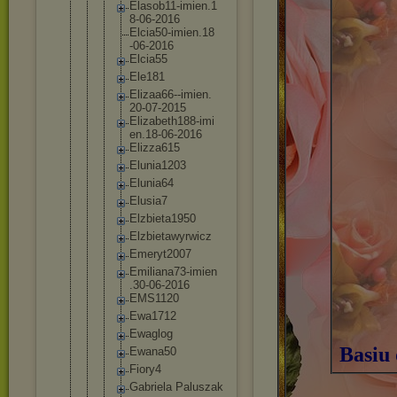
Elasob11
-imien.1
8-06-201
6
Elcia50-
imien.18
-06-2016
Elcia55
Ele181
Elizaa66
--imien.
20-07-20
15
Elizabet
h188-imi
en.18-06
-2016
Elizza61
5
Elunia12
03
Elunia64
Elusia7
Elzbieta
1950
Elzbieta
wyrwicz
Emeryt20
07
Emiliana
73-imien
.30-06-2
016
EMS1120
Ewa1712
Ewaglog
Basiu
Ewana50
Fiory4
Gabriela Paluszak