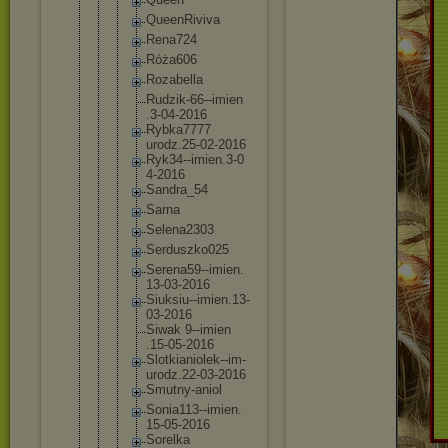
QueenRiv
iva
Rena724
Róża606
Rozabell
a
Rudzik-6
6--imien
.3-04-20
16
Rybka777
7
urodz.25
-02-2016
Ryk34--i
mien.3-0
4-2016
Sandra_5
4
Sarna
Selena23
03
Serduszk
o025
Serena59
--imien.
13-03-20
16
Siuksiu-
-imien.1
3-
03-201
6
Siwak 9--imien
.15-05-2
016
Slotkian
iolek--i
m-
urodz.
22-03-20
16
Smutny-a
niol
Sonia113
--imien.
15-05-20
16
Sorelka