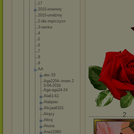
17
2015-imieni
ny
2015-urodzi
ny
2-dla mężczyzn
3-ramka
4
5
6
7
8
9
AA
abc-33
Aga2204-
-imien.2
0-04-201
6
Aga-aga2
4-24
Ala61-61
Alalipie
c
Alicjaa6
161
...................2....
Alojzy
Altroj
Alusia
Ana12060