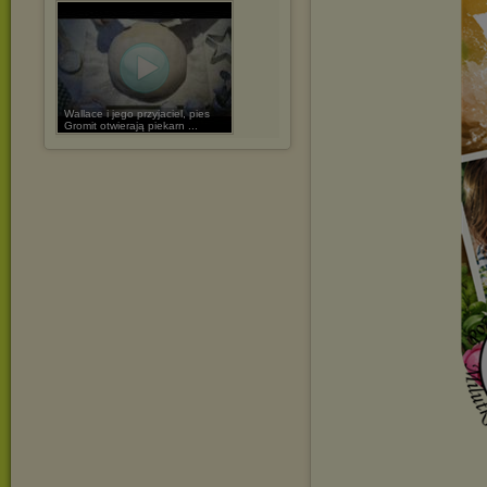
Wallace i jego przyjaciel, pies
Gromit otwierają piekarn ...