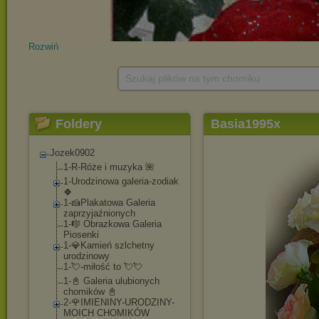
Rozwiń
Szukaj plików na tym chomiku
Foldery
Basia1995x
Jozek0902
1-R-Róże i muzyka 🌺
1-Urodzinowa galeria-zodiak
🍀
1-🍰Plakatowa Galeria
zaprzyjaźnionych
1-🎼 Obrazkowa Galeria
Piosenki
1-💎Kamień szlchetny
urodzinowy
1-💘-miłość to 💘💘
1-📓 Galeria ulubionych
chomików 📓
2-🌹IMIENINY-UROD
ZINY-
MOICH CHOMIKÓW