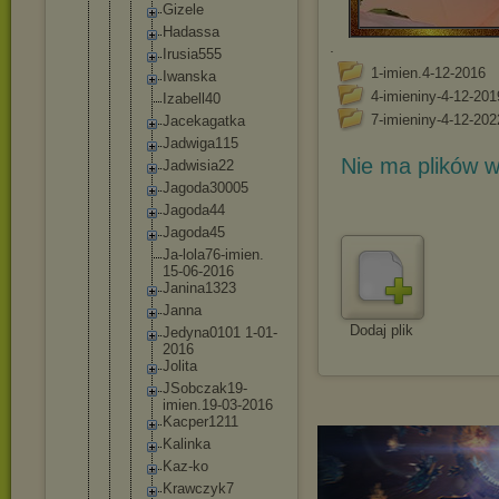
Gizele
Hadassa
.
Irusia55
5
1-imien.4-12-2016
Iwanska
4-imieniny-4-12-201
Izabell4
0
7-imieniny-4-12-202
Jacekaga
tka
Jadwiga1
15
Nie ma plików w
Jadwisia
22
Jagoda30
005
Jagoda44
Jagoda45
Ja-lola7
6-imien.
15-06-20
16
Janina13
23
Janna
Dodaj plik
Jedyna01
01 1-01-
201
6
Jolita
JSobczak
19-
imien
.19-03-2
016
Kacper12
11
Kalinka
Kaz-ko
Krawczyk
7