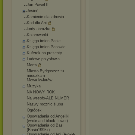
Jan Paweł II
Jesień
Kamienie dla zdrowia
Kod dla Ani
kody obrazka
Kolorowanki
Księga imion-Panie
Księga imion-Panowie
Kuferek na prezenty
Ludowe przysłowia
Marta
Miasto Bydgoszcz tu
mieszkam
Mowa kwiatów
Muzyka
NA NOWY ROK
Na wesoło-ALE NUMER
Nazwy rocznic ślubu
Ogródek
Opowiadania od Angeliki
(white.and.black.
flower)
Opowiadania od Basi
(Basia1995x)
Opowiadanie od Ani (A-n-i-t-