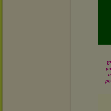
ღ✿
po
m
po