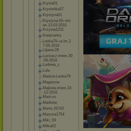
Krysia01
Krysieńk
a57
Krystyna
01
Krystyna
-55--imi
en.13-03
-2016
Krzysia1
231
Kwiaciar
ka
Lenka79-
-ur.im.2
7-05-201
6
Liljana-
29
Luckacz-
imien.30
-06-2016
Ludowa_z
Lula
Madzia-L
enka79
Magaryna
Majkela-
imien.24
-12-2016
Marii-ss
Marllori
e
Marta 26743
Marysia1
754
Miki_59
Milka02