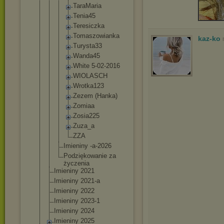
TaraMari
a
Tenia45
Teresicz
ka
Tomaszow
ianka
kaz-ko
Turysta3
3
Wanda45
White 5-02-201
6
WIOLASCH
Wrotka12
3
Zezem (Hanka)
Zomiaa
Zosia225
Zuza_a
ZZA
Imieniny -a-2026
Podziękowan
ie za
życzenia
Imieniny 2021
Imieniny 2021-a
Imieniny 2022
Imieniny 2023-1
Imieniny 2024
Imieniny 2025