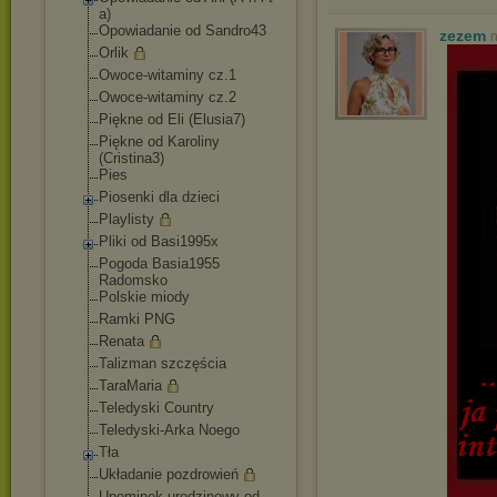
a)
Opowiadanie od Sandro43
zezem
n
Orlik
Owoce-witaminy cz.1
Owoce-witaminy cz.2
Piękne od Eli (Elusia7)
Piękne od Karoliny
(Cristina3)
Pies
Piosenki dla dzieci
Playlisty
Pliki od Basi1995x
Pogoda Basia1955
Radomsko
Polskie miody
Ramki PNG
Renata
Talizman szczęścia
TaraMaria
Teledyski Country
Teledyski-Arka Noego
Tła
Układanie pozdrowień
Upominek urodzinowy od