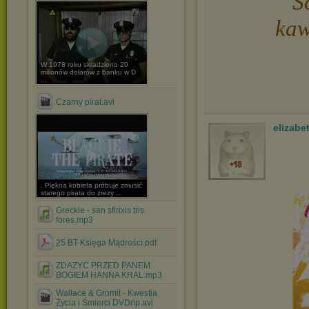
S
kaw
W 1978 roku skradziono 20
milionów dolarów z banku w D
...
Czarny pirat.avi
elizabe
. Piękna kobieta próbuje zmusić
starego pirata do zrezy ...
Greckie - san sfirixis tris
fores.mp3
25 BT-Księga Mądrości.pdf
ZDAZYC PRZED PANEM
BOGIEM HANNA KRAL.mp3
Wallace & Gromit - Kwestia
Życia i Śmierci DVDrip.avi