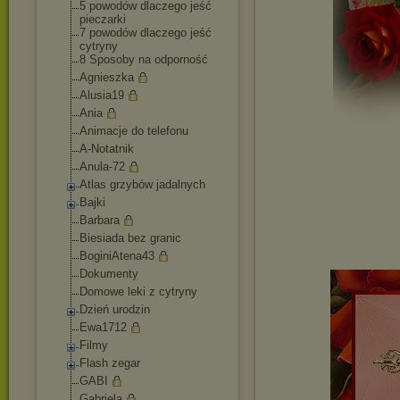
5 powodów dlaczego jeść
pieczarki
7 powodów dlaczego jeść
cytryny
8 Sposoby na odporność
Agnieszka
Alusia19
Ania
Animacje do telefonu
A-Notatnik
Anula-72
Atlas grzybów jadalnych
Bajki
Barbara
Biesiada bez granic
BoginiAtena43
Dokumenty
Domowe leki z cytryny
Dzień urodzin
Ewa1712
Filmy
Flash zegar
GABI
Gabriela