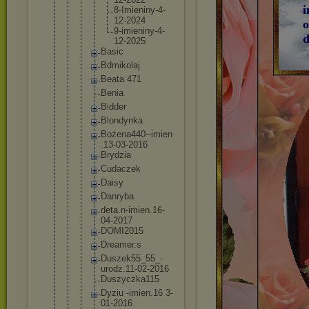
i
8-Imi
eniny
-4-
12
-2024
o
9-imi
eniny
-4-
d
12
-2025
Basic
Bdmikola
j
Beata 471
Benia
Bidder
Blondynk
a
Bożena44
0--imien
.13-03-2
016
Brydzia
Cudaczek
Daisy
Danryba
deta.n-i
mien.16-
04-2017
DOMI2015
Dreamer.
s
Duszek55
_55_-
uro
dz.11-02
-2016
Duszyczk
a115
Dyziu -imien.1
6 3-
01-201
6