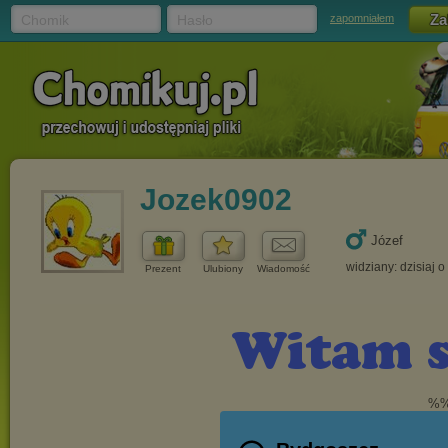
Chomik
Hasło
zapomniałem
Jozek0902
Józef
widziany: dzisiaj o
Prezent
Ulubiony
Wiadomość