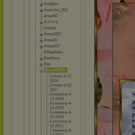
Andelka
Aneczka_
951
aniaa50
A-n-i-t-
a
Ankast
Anna2607
Anna31
Anula307
BAaarbar
a
Bambina
Bas
Basia199
5x
1-imi
en.4-
12-
20
16
2-imi
en.4-
12-
20
17
3-imi
eniny
-4-
N
12
-2018
p
4-imi
eniny
-4-
n
12
-2019
5-imi
eniny
-4-
p
12
-2020
z
6-imi
eniny
-4-
12
-2021
h
7-imi
eniny
-4-
z
12
-2022