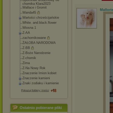
chomika Klara2023
Wallace i Gromit
Mallori
Wanda45
Wartości chrześcijańskie
White. and.black.flower
Wiosna 1
Z-AA
zachomikowane
ŻAŁOBA NARODOWA
Z-BB
Z-Boże Narodzenie
Z-chomik
Zima
Z-Na Nowy Rok
Znaczenie Imion kobiet
Znaczenie kamieni
Znaki zodiaku i kamienie
Pokazuj foldery i treści
Ostatnio pobierane pliki