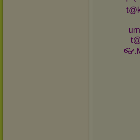
t@k
um
t@
👓.M