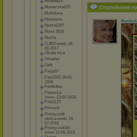
Miranda2
8
Chomikowe r
Monieczk
a025
Multidus
ia
Niewiast
a
Nucha1
Niunia22
07
Nowa 2015
Nucha
OJBO-uro
dz.18-
01
-2017
Okular-n
ica
Omarlen
Orlik
Pasja57
Paw1342 29-01-
20
16
Perekdwa
Piasecka
-
imien.-1
3-03-201
6
Pola1123
Primuch
Promycze
k
słońca-u
rodz.18-
07-2016
Promycze
k59-
imie
n.15-06-
2015
Queen