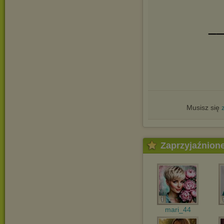
_
Musisz się
Zaprzyjaźnion
mari_44