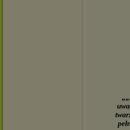
„„
uwag
twar
peł