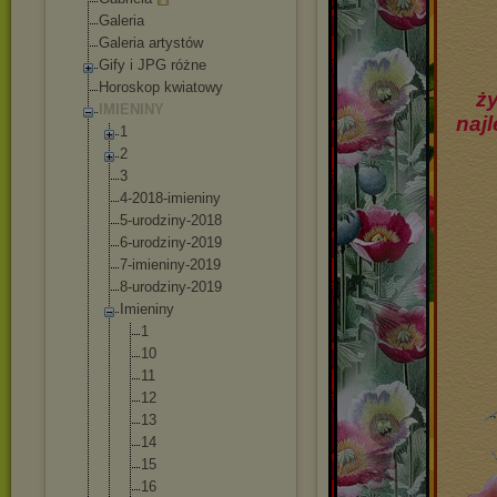
Galeria
Galeria artystów
Gify i JPG różne
Horoskop kwiatowy
ż
IMIENINY
naj
1
2
3
4-2018-imienin
y
5-urodziny-201
8
6-urodziny-201
9
7-imieniny-201
9
8-urodziny-201
9
Imieniny
1
10
11
12
13
14
15
16