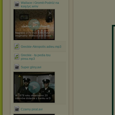
Wallace i Gromit-Podróż na
księżyc.wmv
Nagrano z TV ALE KINOTytuł
oryginalny: Wallace and Gromi
...
Greckie-Akropolis adieu.mp3
Greckie - ta pedia tou
pirea.mp3
Super gliny.avi
W 1978 roku skradziono 20
milionów dolarów z banku w D
...
Czarny pirat.avi