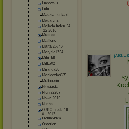
Ludowa_z
Lula
Madzia-L
enka79
Magaryna
Majkela-
imien.24
-12-2016
Marii-ss
Marllori
e
Marta 26743
Marysia1
754
jABLU
Miki_59
Milka02
Miranda2
8
Monieczk
a025
sy
Multidus
ia
Koch
Niewiast
a
Niunia22
07
Nowa 2015
L
Nucha
OJBO-uro
dz.18-
01
-2017
Okular-n
ica
Omarlen