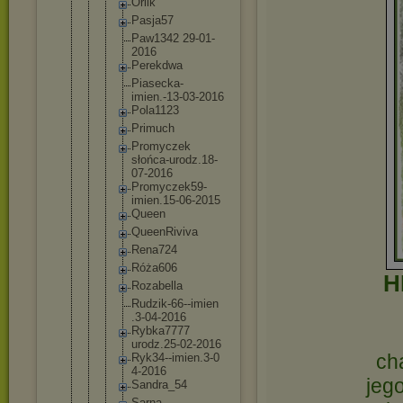
Orlik
Pasja57
Paw1342 29-01-
20
16
Perekdwa
Piasecka
-
imien.-1
3-03-201
6
Pola1123
Primuch
Promycze
k
słońca-u
rodz.18-
07-2016
Promycze
k59-
imie
n.15-06-
2015
Queen
QueenRiv
iva
Rena724
Róża606
H
Rozabell
a
Rudzik-6
6--imien
.3-04-20
16
Rybka777
7
urodz.25
-02-2016
ch
Ryk34--i
mien.3-0
4-2016
jego
Sandra_5
4
Sarna