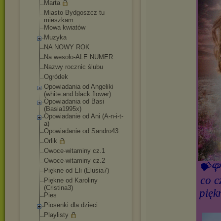
Marta
Miasto Bydgoszcz tu
mieszkam
Mowa kwiatów
Muzyka
NA NOWY ROK
Na wesoło-ALE NUMER
Nazwy rocznic ślubu
Ogródek
Opowiadania od Angeliki
(white.and.black.
flower)
Opowiadania od Basi
(Basia1995x)
Opowiadanie od Ani (A-n-i-t-
a)
Opowiadanie od Sandro43
Orlik
Owoce-witaminy cz.1
Owoce-witaminy cz.2
💝🌹
Piękne od Eli (Elusia7)
co c
Piękne od Karoliny
(Cristina3)
pięk
Pies
Piosenki dla dzieci
Playlisty