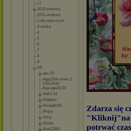
17
2015-imieni
ny
2015-urodzi
ny
2-dla mężczyzn
3-ramka
4
5
6
Nie
7
by 
8
9
AA
abc-33
Aga2204-
-imien.2
0-04-201
6
Aga-aga2
4-24
Ala61-61
.
Alalipie
c
Alicjaa6
161
Zdarza się c
Alojzy
"Kliknij"na 
Altroj
Alusia
potrwać cza
Ana12060