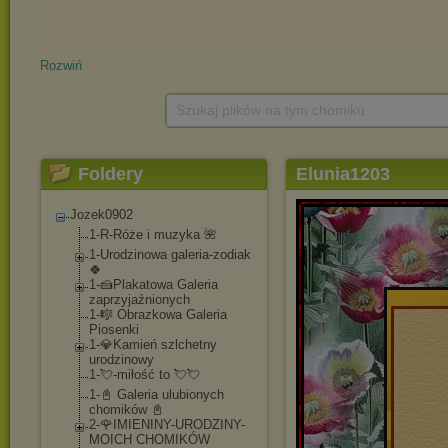
Rozwiń
Szukaj plików na tym chomiku
Foldery
Elunia1203
Jozek0902
1-R-Róże i muzyka 🌺
1-Urodzinowa galeria-zodiak
🍀
1-🍰Plakatowa Galeria
zaprzyjaźnionych
1-🎼 Obrazkowa Galeria
Piosenki
1-💎Kamień szlchetny
urodzinowy
1-💘-miłość to 💘💘
1-📓 Galeria ulubionych
chomików 📓
2-🌹IMIENINY-UROD
ZINY-
MOICH CHOMIKÓW