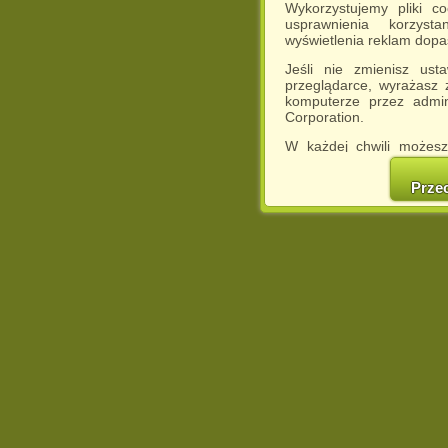
Wykorzystujemy pliki c
usprawnienia korzyst
wyświetlenia reklam dop
Jeśli nie zmienisz ust
przeglądarce, wyrażasz
komputerze przez admin
Corporation.
W każdej chwili możesz
cookies w swojej przeglą
w naszej Pol
Prze
http://chomikuj.pl/Polity
Jednocześnie informuje
może spowodować ogr
Chomikuj.pl.
W przypadku braku twojej
prosimy o opuszczenie se
Wykorzystanie plików c
(dostosowanie reklam do
działań marketingowych).
Wyrażenie sprzeciwu spo
będzie dopasowana do Tw
wyświetlona przypadkowo