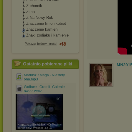
Z-chomik
Zima
Z-Na Nowy Rok
Znaczenie Imion kobiet
Znaczenie kamieni
Znaki zodiaku i kamienie
Pokazuj foldery i treści
Ostatnio pobierane pliki
MN201
Mariusz Kalaga - Niestety
ona.mp3
Wallace i Gromit -Golenie
owiec.wmv
Nagrano z TV ALE KINO Tytuł
oryginalny: Wallace &a ...