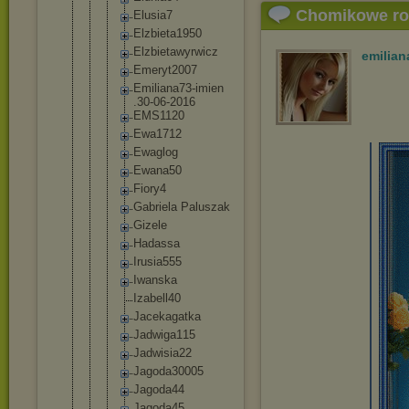
Chomikowe r
Elusia7
Elzbieta
1950
Elzbieta
wyrwicz
emilian
Emeryt20
07
Emiliana
73-imien
.30-06-2
016
EMS1120
Ewa1712
Ewaglog
Ewana50
Fiory4
Gabriela Paluszak
Gizele
Hadassa
Irusia55
5
Iwanska
Izabell4
0
Jacekaga
tka
Jadwiga1
15
Jadwisia
22
Jagoda30
005
Jagoda44
Jagoda45