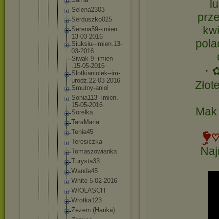
l
Selena23
03
prze
Serduszk
o025
kwi
Serena59
--imien.
13-03-20
16
pola
Siuksiu-
-imien.1
3-
03-201
6
Siwak 9--imien
.15-05-2
016
・
Slotkian
iolek--i
m-
urodz.
22-03-20
16
Złot
Smutny-a
niol
Sonia113
--imien.
15-05-20
16
Mak 
Sorelka
TaraMari
a
Tenia45
♥ۣۜ
Teresicz
ka
Naj
Tomaszow
ianka
Turysta3
3
Wanda45
White 5-02-201
6
WIOLASCH
Wrotka12
3
Zezem (Hanka)