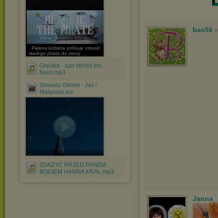
bas56
n
. Piękna kobieta próbuje zmusić
starego pirata do zrezy ...
Greckie - san sfirixis tris
fores.mp3
Simsala Grimm - Jaś i
Małgosia.avi
...
ZDAZYC PRZED PANEM
BOGIEM HANNA KRAL.mp3
Janna_