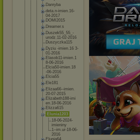
Danryba
deta.n-i
mien.16-
04-2017
DOMI2015
Dreamer.
s
Duszek55
_55_-
uro
dz.11-02
-2016
Duszyczk
a115
Dyziu -imien.1
6 3-
01-201
6
Elasob11
-imien.1
8-06-201
6
Elcia50-
imien.18
-06-2016
Elcia55
Ele181
Elizaa66
--imien.
20-07-20
15
Elizabet
h188-imi
en.18-06
-2016
Elizza61
5
Elunia12
03
18-06
-2024
-
imie
niny
1--im
.ur-1
8-06-
2016
Elunia64