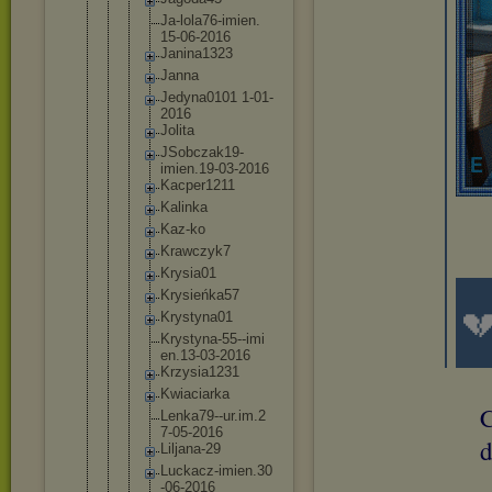
Ja-lola7
6-imien.
15-06-20
16
Janina13
23
Janna
Jedyna01
01 1-01-
201
6
Jolita
JSobczak
19-
imien
.19-03-2
016
Kacper12
11
Kalinka
Kaz-ko
Krawczyk
7
Krysia01
Krysieńk
a57

Krystyna
01
Krystyna
-55--imi
en.13-03
-2016
Krzysia1
231
Kwiaciar
ka
C
Lenka79-
-ur.im.2
7-05-201
6
d
Liljana-
29
Luckacz-
imien.30
-06-2016