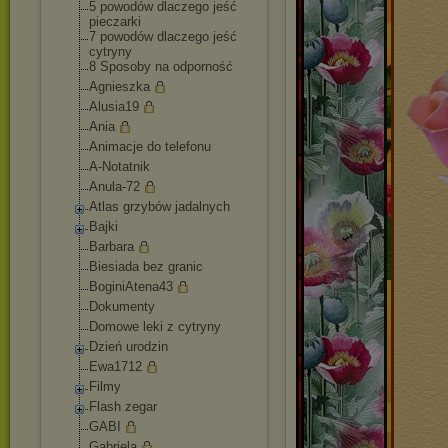
5 powodów dlaczego jeść
pieczarki
7 powodów dlaczego jeść
cytryny
8 Sposoby na odporność
Agnieszka
Alusia19
Ania
Animacje do telefonu
A-Notatnik
Anula-72
Atlas grzybów jadalnych
Bajki
Barbara
Biesiada bez granic
BoginiAtena43
Dokumenty
Domowe leki z cytryny
Dzień urodzin
Ewa1712
Filmy
Flash zegar
GABI
Gabriela