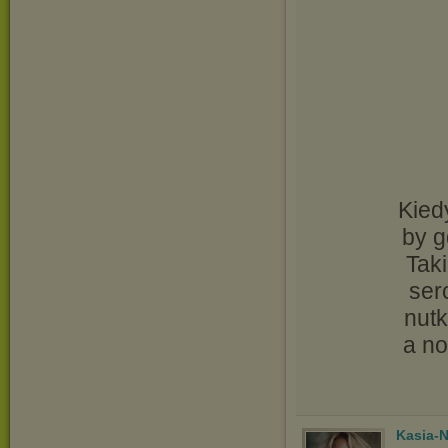
Kied
by g
Tak
ser
nutk
a no
Kasia-N