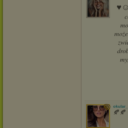
♥︎☺
c
mo
może
zwi
drob
my
okular_
🍂🍂