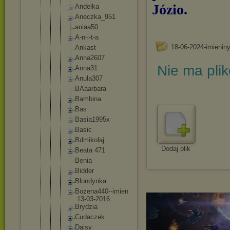
Józio.
Andelka
Aneczka_
951
aniaa50
A-n-i-t-
a
18-06-2024-imienin
Ankast
Anna2607
Nie ma pli
Anna31
Anula307
BAaarbar
a
Bambina
Bas
Basia199
5x
Basic
Bdmikola
j
Dodaj plik
Beata 471
Benia
Bidder
Blondynk
a
Bożena44
0--imien
.13-03-2
016
Brydzia
Cudaczek
Daisy