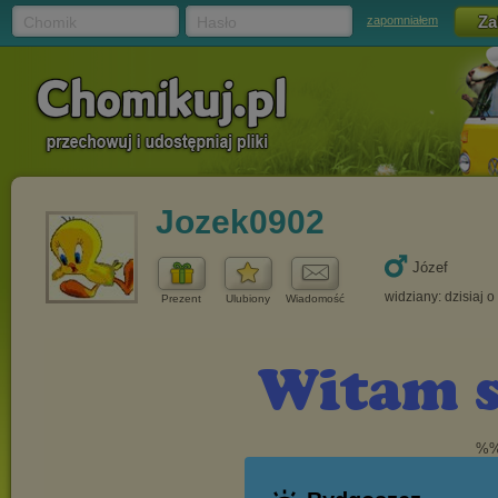
Chomik
Hasło
zapomniałem
Jozek0902
Józef
widziany: dzisiaj o
Prezent
Ulubiony
Wiadomość