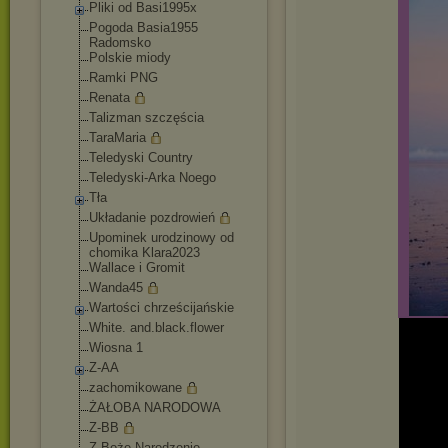
Pliki od Basi1995x
Pogoda Basia1955
Radomsko
Polskie miody
Ramki PNG
Renata
Talizman szczęścia
TaraMaria
Teledyski Country
Teledyski-Arka Noego
Tła
Układanie pozdrowień
Upominek urodzinowy od
chomika Klara2023
Wallace i Gromit
Wanda45
Wartości chrześcijańskie
White. and.black.flower
Wiosna 1
Z-AA
zachomikowane
ŻAŁOBA NARODOWA
Z-BB
Z-Boże Narodzenie