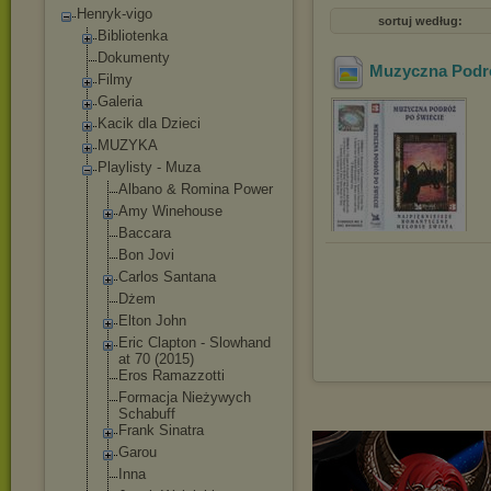
Henryk-vigo
sortuj według:
Bibliotenka
Dokumenty
Muzyczna Podró
Filmy
Galeria
Kacik dla Dzieci
MUZYKA
Playlisty - Muza
Albano & Romina Power
Amy Winehouse
Baccara
Bon Jovi
Carlos Santana
Dżem
Elton John
Eric Clapton - Slowhand
at 70 (2015)
Eros Ramazzotti
Formacja Nieżywych
Schabuff
Frank Sinatra
Garou
Inna