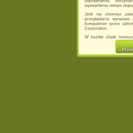
usprawnienia korzyst
wyświetlenia reklam dop
Jeśli nie zmienisz ust
przeglądarce, wyrażasz
komputerze przez admin
Corporation.
W każdej chwili możesz
cookies w swojej przeglą
w naszej Pol
Prze
http://chomikuj.pl/Polity
Jednocześnie informuje
może spowodować ogr
Chomikuj.pl.
W przypadku braku twojej
prosimy o opuszczenie se
Wykorzystanie plików c
(dostosowanie reklam do
działań marketingowych).
Wyrażenie sprzeciwu spo
będzie dopasowana do Tw
wyświetlona przypadkowo
Istnieje możliwość zmian
sposób uniemożliwiając