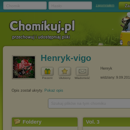
Chomik
Hasło
zapomniałem
Henryk-vigo
Henryk
widziany: 9.09.20
Prezent
Ulubiony
Wiadomość
Opis został ukryty.
Pokaż opis
Szukaj plików na tym chomiku
Foldery
Vol. 3