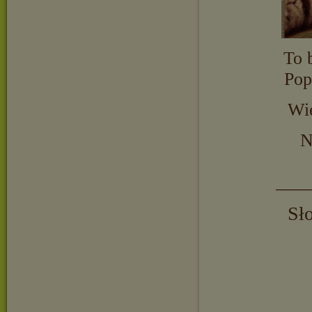
To 
Pop
Wię
N
____
Sło