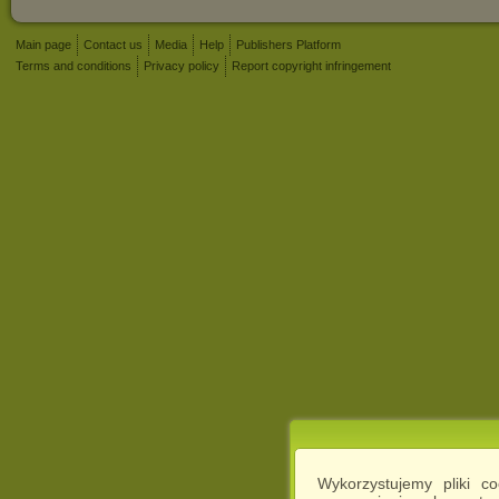
Main page
Contact us
Media
Help
Publishers Platform
Terms and conditions
Privacy policy
Report copyright infringement
Wykorzystujemy pliki c