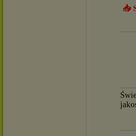
📥 
Świe
jako