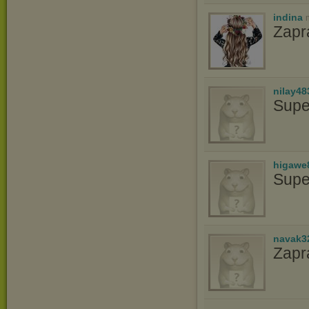
indina
Zap
nilay48
Supe
higawe
Supe
navak3
Zapr