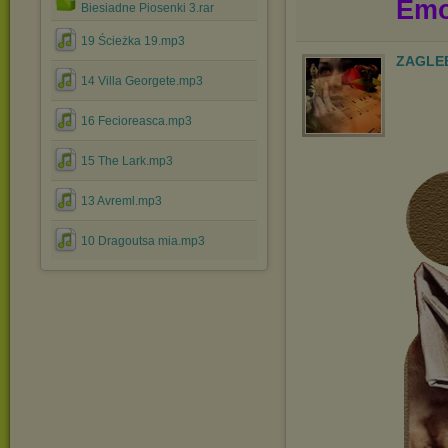
Emo
Biesiadne Piosenki 3.rar
19 Ścieżka 19.mp3
ZAGLE
14 Villa Georgete.mp3
16 Fecioreasca.mp3
15 The Lark.mp3
13 Avreml.mp3
10 Dragoutsa mia.mp3