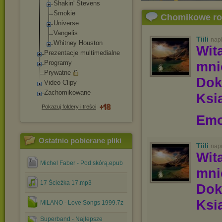
Shakin' Stevens
Smokie
Chomikowe r
Universe
Vangelis
Tiili
nap
Whitney Houston
Wit
Prezentacje multimedialne
Programy
mn
Prywatne
Dok
Video Clipy
Zachomikowane
Ksią
Pokazuj foldery i treści
Emo
Ostatnio pobierane pliki
Tiili
nap
Wit
Michel Faber - Pod skórą.epub
mn
17 Ścieżka 17.mp3
Dok
Ksią
MILANO - Love Songs 1999.7z
Superband - Najlepsze