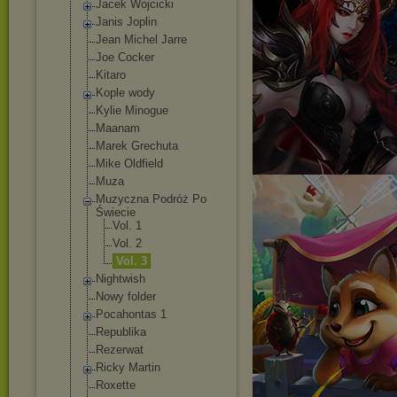
Jacek Wojcicki
Janis Joplin
Jean Michel Jarre
Joe Cocker
Kitaro
Kople wody
Kylie Minogue
Maanam
Marek Grechuta
Mike Oldfield
Muza
Muzyczna Podróż Po
Świecie
Vol. 1
Vol. 2
Vol. 3
Nightwish
Nowy folder
Pocahontas 1
Republika
Rezerwat
Ricky Martin
Roxette