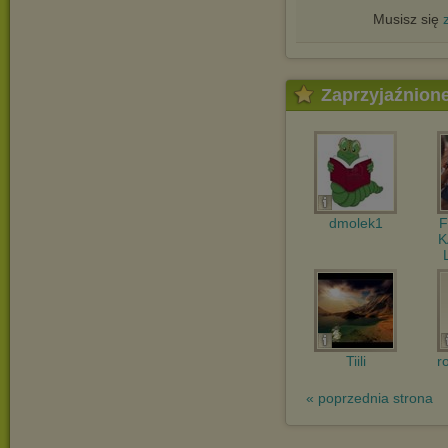
Musisz się
Zaprzyjaźnion
dmolek1
F
K
Tiili
r
« poprzednia strona